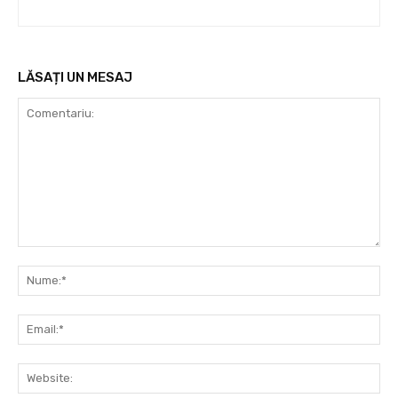
LĂSAȚI UN MESAJ
Comentariu:
Nu
Ema
Web