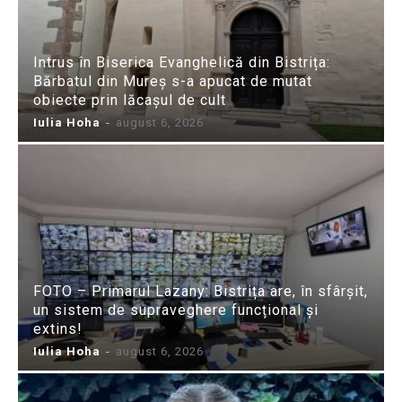
Intrus în Biserica Evanghelică din Bistrița:
Bărbatul din Mureș s-a apucat de mutat
obiecte prin lăcașul de cult
Iulia Hoha
-
august 6, 2026
FOTO – Primarul Lazany: Bistrița are, în sfârșit,
un sistem de supraveghere funcțional și
extins!
Iulia Hoha
-
august 6, 2026