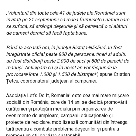
„
Voluntarii din toate cele 41 de județe ale României sunt
invitați pe 21 septembrie să redea frumusețea naturii care
se sufocă, să strângă deșeurile și să petreacă o zi alături
de oameni dornici să facă fapte bune.
Până la această oră, în județul Bistrița-Năsăud au fost
înregistrate oficial peste 800 de persoane, tineri și adulți,
au fost distribuiți peste 2.000 de saci și 800 de perechi de
mănuși. Anticipăm că și în acest an vor răspunde la
provocare între 1.000 și 1.500 de bistrițeni”
, spune Cristian
Țetcu, coordonatorul județean al campaniei.
Asociația Let’s Do It, Romania! este cea mai mare mișcare
socială din România, care de 14 ani se dedică promovării
curățeniei și protejării mediului prin organizarea de
evenimente de amploare, campanii educaționale și
proiecte de reciclare, mobilizează comunități din întreaga
țară pentru a combate problema deșeurilor și pentru a
promova un stil de viață sustenabil.