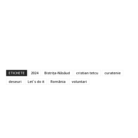
ETICHETE
2024
Bistrița-Năsăud
cristian tetcu
curatenie
deseuri
Let`s do it
România
voluntari