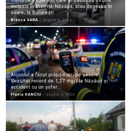
Trenurile PESA noi, care ar trebui să circule
inclusiv în Bistrița-Năsăud, stau degeaba în
soare, la București
Bianca SARA
-
august 6, 2026
Alcoolul a făcut prăpăd ieri pe șosele:
Rezultat record de 1,27 mg/l la Năsăud și
accident cu un șofer...
Flavia DANCIU
-
august 6, 2026