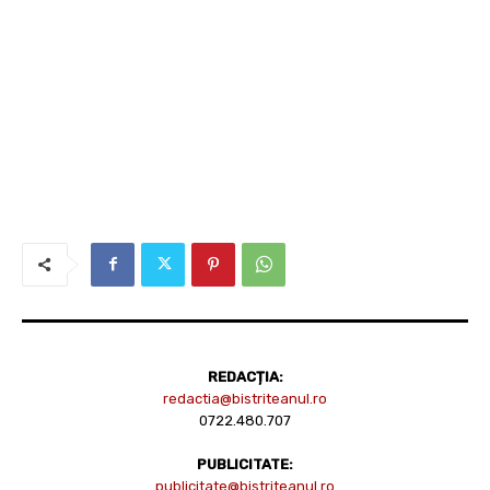
REDACȚIA:
redactia@bistriteanul.ro
0722.480.707
PUBLICITATE:
publicitate@bistriteanul.ro