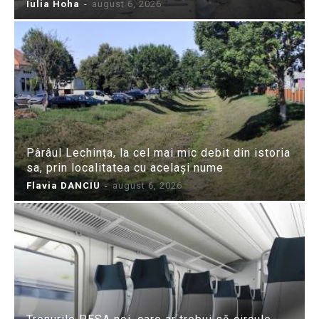
Iulia Hoha
-
august 6, 2026
Pârâul Lechința, la cel mai mic debit din istoria
sa, prin localitatea cu același nume
Flavia DANCIU
-
august 6, 2026