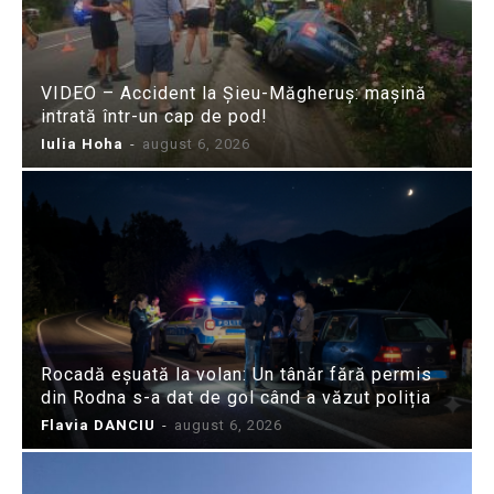
VIDEO – Accident la Șieu-Măgheruș: mașină
intrată într-un cap de pod!
Iulia Hoha
-
august 6, 2026
Rocadă eșuată la volan: Un tânăr fără permis
din Rodna s-a dat de gol când a văzut poliția
Flavia DANCIU
-
august 6, 2026