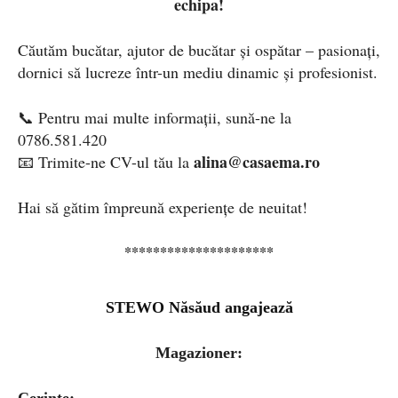
echipa!
Căutăm bucătar, ajutor de bucătar și ospătar – pasionați,
dornici să lucreze într-un mediu dinamic și profesionist.
📞 Pentru mai multe informații, sună-ne la
0786.581.420
alina@casaema.ro
📧 Trimite-ne CV-ul tău la
Hai să gătim împreună experiențe de neuitat!
*********************
STEWO Năsăud angajează
Magazioner:
Cerințe: