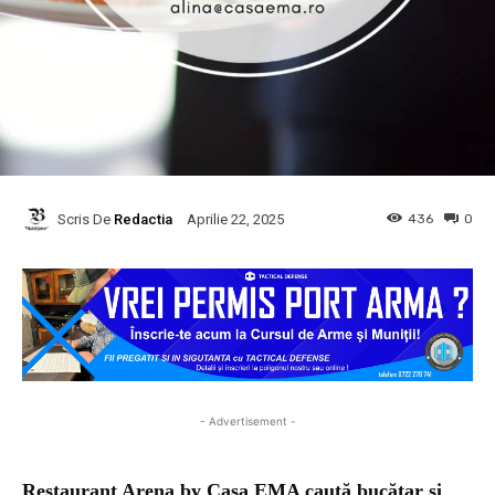
Scris De
Redactia
436
0
Aprilie 22, 2025
- Advertisement -
Restaurant Arena by Casa EMA caută bucătar și