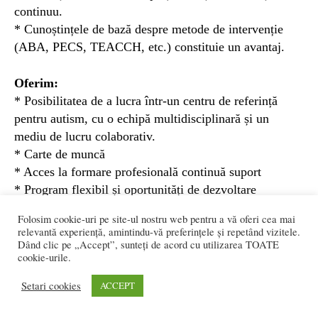
continuu.
* Cunoștințele de bază despre metode de intervenție
(ABA, PECS, TEACCH, etc.) constituie un avantaj.
Oferim:
* Posibilitatea de a lucra într-un centru de referință
pentru autism, cu o echipă multidisciplinară și un
mediu de lucru colaborativ.
* Carte de muncă
* Acces la formare profesională continuă suport
* Program flexibil și oportunități de dezvoltare
profesională.
Folosim cookie-uri pe site-ul nostru web pentru a vă oferi cea mai
* Implicare în proiecte inovatoare pentru incluziunea
relevantă experiență, amintindu-vă preferințele și repetând vizitele.
copiilor cu TSA.
Dând clic pe „Accept”, sunteți de acord cu utilizarea TOATE
cookie-urile.
Dacă ești pasionat de domeniul autismului și vrei să
Setari cookies
ACCEPT
te alături unei echipe care schimbă vieți, așteptăm
CV-ul tău la
autism.europa@gmail.com
.