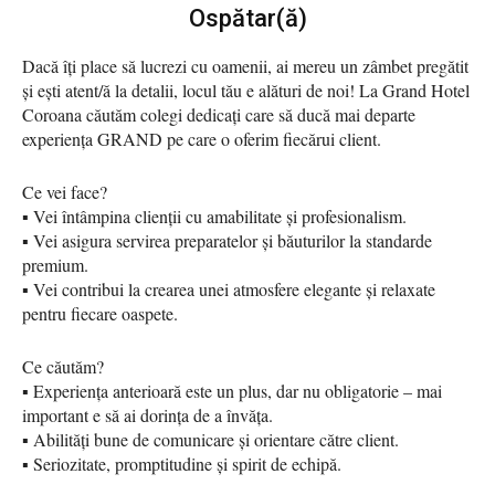
Ospătar(ă)
Dacă îți place să lucrezi cu oamenii, ai mereu un zâmbet pregătit
și ești atent/ă la detalii, locul tău e alături de noi! La Grand Hotel
Coroana căutăm colegi dedicați care să ducă mai departe
experiența GRAND pe care o oferim fiecărui client.
Ce vei face?
▪️ Vei întâmpina clienții cu amabilitate și profesionalism.
▪️ Vei asigura servirea preparatelor și băuturilor la standarde
premium.
▪️ Vei contribui la crearea unei atmosfere elegante și relaxate
pentru fiecare oaspete.
Ce căutăm?
▪️ Experiența anterioară este un plus, dar nu obligatorie – mai
important e să ai dorința de a învăța.
▪️ Abilități bune de comunicare și orientare către client.
▪️ Seriozitate, promptitudine și spirit de echipă.