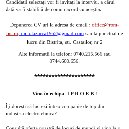
Candidatii selectați vor fi invitați la interviu, a cărui
dată va fi stabilită de comun acord cu aceștia.
Depunerea CV uri la adresa de email :
office@rom-
bis.ro
,
nicu.lazurca1952@gmail.com
sau la punctual de
lucru din Bistrita, str. Castailor, nr 2
Alte informatii la telefon: 0740.215.566 sau
0744.600.656.
*********************
Vino
î
n echipa I P R O E B !
Îți dorești să lucrezi într-o companie de top din
industria electrotehnică
?
Consultă oferta noastră de locuri de muncă si vino la o