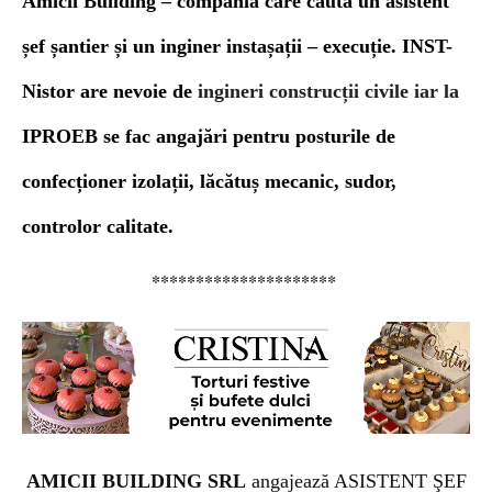
Amicii Building – compania care caută un asistent
șef șantier și un inginer instașații – execuție. INST-
Nistor are nevoie de
ingineri construcții civile iar la
IPROEB se fac angajări pentru posturile de
confecționer izolații, lăcătuș mecanic, sudor,
controlor calitate.
*********************
AMICII BUILDING SRL
angajează ASISTENT ŞEF