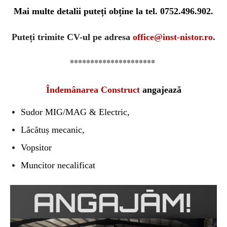
Mai multe detalii puteți obține la tel. 0752.496.902.
Puteți
trimite CV-ul pe adresa
office@inst-nistor.ro
.
*********************
Îndemânarea Construct
angajează
Sudor MIG/MAG & Electric,
Lăcătuș mecanic,
Vopsitor
Mu
ncitor necalificat