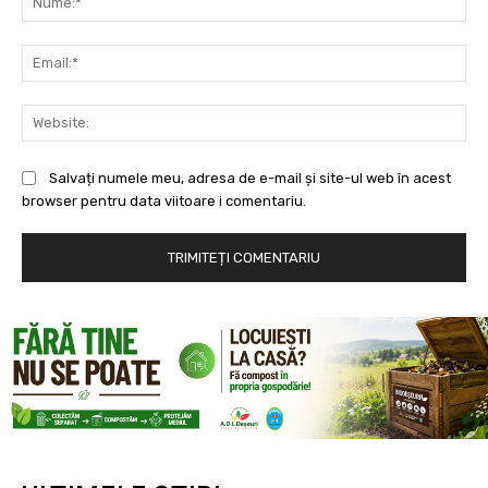
Ema
Web
Salvați numele meu, adresa de e-mail și site-ul web în acest
browser pentru data viitoare i comentariu.