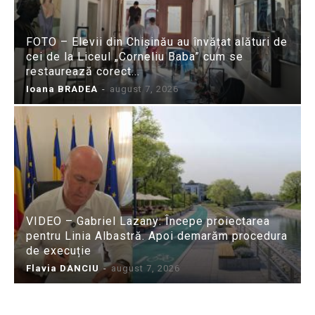
FOTO – Elevii din Chișinău au învățat alături de
cei de la Liceul „Corneliu Baba” cum se
restaurează corect...
Ioana BRADEA
-
august 7, 2026
VIDEO – Gabriel Lazany: Începe proiectarea
pentru Linia Albastră. Apoi demarăm procedura
de execuție
Flavia DANCIU
-
august 7, 2026