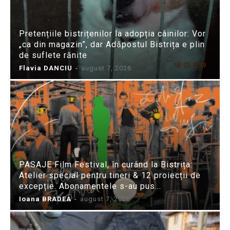
Pretențiile bistrițenilor la adopția câinilor: Vor
„ca din magazin”, dar Adăpostul Bistrița e plin
de suflete rănite
Flavia DANCIU
-
august 7, 2026
PASAJE Film Festival, în curând la Bistrița:
Atelier special pentru tineri & 12 proiecții de
excepție. Abonamentele s-au pus...
Ioana BRADEA
-
august 7, 2026