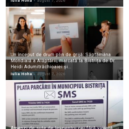
Iulia Hoha
-
august 7, 2026
Un început de drum plin de grijă: Săptămâna
Mondială a Alăptării, marcată la Bistrița de Dr.
Heidi Adumitrăchioaiei și...
Iulia Hoha
-
august 7, 2026
Amenzi de sute de lei pentru cei fără vinietă