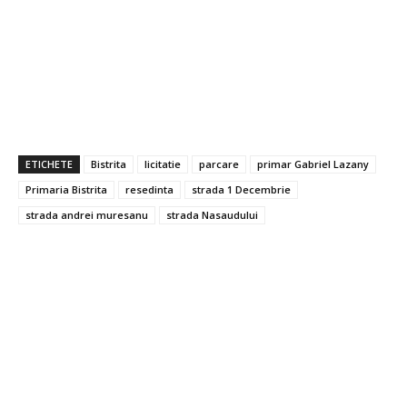
ETICHETE
Bistrita
licitatie
parcare
primar Gabriel Lazany
Primaria Bistrita
resedinta
strada 1 Decembrie
strada andrei muresanu
strada Nasaudului