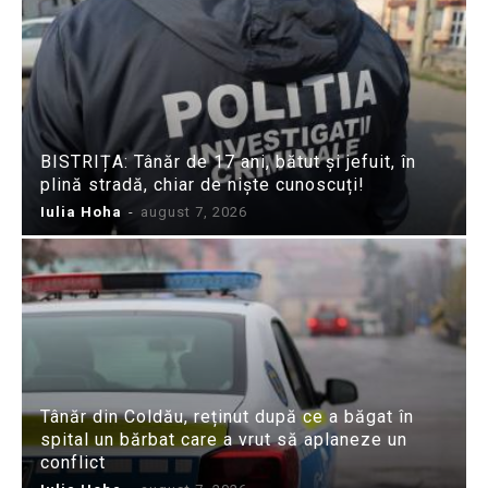
BISTRIȚA: Tânăr de 17 ani, bătut și jefuit, în
plină stradă, chiar de niște cunoscuți!
Iulia Hoha
-
august 7, 2026
Tânăr din Coldău, reținut după ce a băgat în
spital un bărbat care a vrut să aplaneze un
conflict