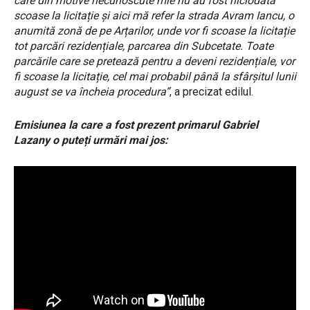
care din motive necunoscute mie nu au fost niciodată
scoase la licitație și aici mă refer la strada Avram Iancu, o
anumită zonă de pe Arțarilor, unde vor fi scoase la licitație
tot parcări rezidențiale, parcarea din Subcetate. Toate
parcările care se pretează pentru a deveni rezidențiale, vor
fi scoase la licitație, cel mai probabil până la sfârșitul lunii
august se va încheia procedura”
, a precizat edilul.
Emisiunea la care a fost prezent primarul Gabriel
Lazany o puteți urmări mai jos: