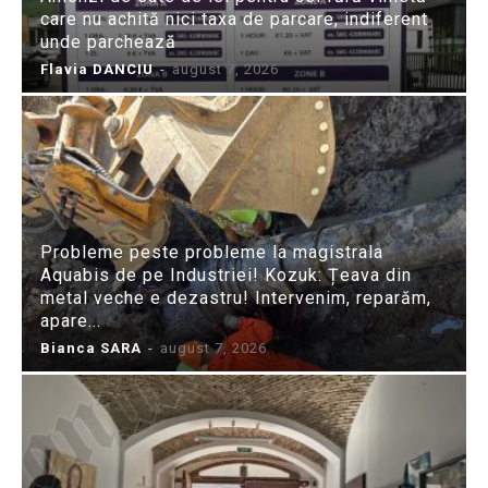
care nu achită nici taxa de parcare, indiferent
unde parchează
Flavia DANCIU
-
august 7, 2026
Probleme peste probleme la magistrala
Aquabis de pe Industriei! Kozuk: Țeava din
metal veche e dezastru! Intervenim, reparăm,
apare...
Bianca SARA
-
august 7, 2026