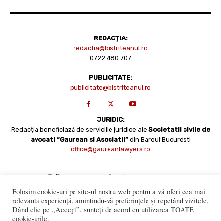
REDACȚIA:
redactia@bistriteanul.ro
0722.480.707
PUBLICITATE:
publicitate@bistriteanul.ro
JURIDIC:
Redacția beneficiază de serviciile juridice ale
Societatii civile de
avocati “Gaurean si Asociatii”
din Baroul Bucuresti
office@gaureanlawyers.ro
Folosim cookie-uri pe site-ul nostru web pentru a vă oferi cea mai
relevantă experiență, amintindu-vă preferințele și repetând vizitele.
Dând clic pe „Accept”, sunteți de acord cu utilizarea TOATE
cookie-urile.