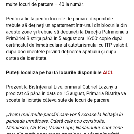
multe locuri de parcare – 40 la număr.
Pentru a licita pentru locurile de parcare disponibile
trebuie să dețineți un apartament într-unul din blocurile din
aceste zone și trebuie să depuneți la Direcția Patrimoniu a
Primăriei Bistrița până în 5 august ora 16:00: copie după
certificatul de înmatriculare al autoturismului cu ITP valabil,
după documentele privind deținerea spațiului și după
cartea de identitate.
Puteți localiza pe hartă locurile disponibile
AICI.
Prezent la Bistrițeanul Live, primarul Gabriel Lazany a
precizat că până în data de 15 august, Primăria Bistrița va
scoate la licitație câteva sute de locuri de parcare.
„Avem mai multe parcări care vor fi scoase la licitație în
perioada următoare. Odată cele nou construite:
Minulescu, CR Vivu, Vasile Lupu, Năsăudului, sunt zone