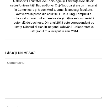
A absolvit Facultatea de Sociologie și Asistență Socială din
cadrul Universității Babeș-Bolyai Cluj-Napoca și are un masterat
în Comunicare și Mass-Media, urmat la aceeași facultate.
Activează în presă din anul 2011. De-a lungul timpului a
colaborat cu mai multe ziare locale și câțiva ani cu o revistă
regională de business. Din anul 2013 este corespondent pe
Bistrița-Năsăud al ziarului național Adevărul. Colaborarea cu
Bistrițeanul.ro a început în anul 2014.
LĂSAȚI UN MESAJ
Comentariu:
Nu