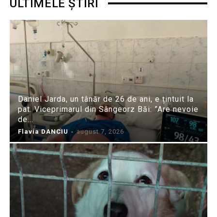
ULTIMELE ȘTIRI
Daniel Jarda, un tânăr de 26 de ani, e țintuit la
pat. Viceprimarul din Sângeorz Băi: ”Are nevoie
de...
Flavia DANCIU
-
august 7, 2026