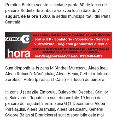
Primăria Bistrița scoate la licitație peste 60 de locuri de
parcare. Ședința de atribuire va avea loc în data de
7
august, de la ora 15:00,
la sediul municipalității din Piața
Centrală.
Sunt disponibile în zona M (Andrei Mureșanu, Aleea Ineu,
Aleea Rotundă, Năsăudului, Aleea Heniu, Cerbului, Intrarea
Zorelelor, Petre Ipirescu Lt Călin) – 3 locuri de parcare.
În zona J (străzile Zimbrului, Bulevardul Decebal, Crinilor
și Bulevardul Republicii) sunt disponibile 19 locuri de
parcare de reședință, iar în zona G (1 Decembrie, Aleea
Pârâiașului, Aleea Basmului, Aleea Greuceanu, General
Grigore Bălan și Bistricioarei sunt disponibile cele mai