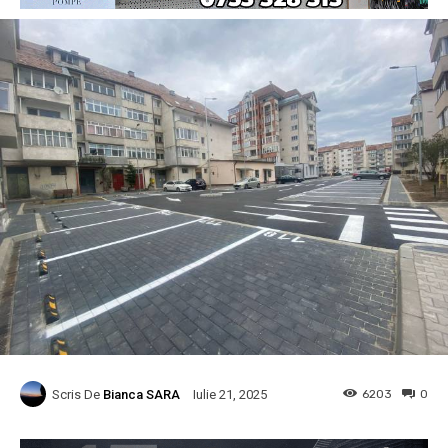
Scris De
Bianca SARA
6203
0
Iulie 21, 2025