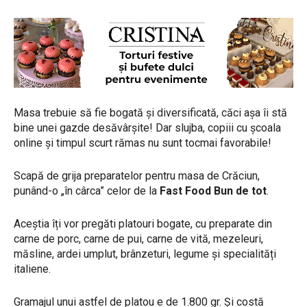
Masa trebuie să fie bogată și diversificată, căci așa îi stă
bine unei gazde desăvârșite! Dar slujba, copiii cu școala
online și timpul scurt rămas nu sunt tocmai favorabile!
Scapă de grija preparatelor pentru masa de Crăciun,
punând-o „în cârca” celor de la
Fast Food Bun de tot
.
Aceștia îți vor pregăti platouri bogate, cu preparate din
carne de porc, carne de pui, carne de vită, mezeleuri,
măsline, ardei umplut, brânzeturi, legume și specialități
italiene.
Gramajul unui astfel de platou e de 1.800 gr. Și costă