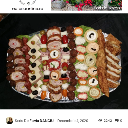
Scris De
Flavia DANCIU
2242
0
Decembrie 4, 2020