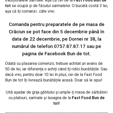
tradiționalele sarmale. Așa că cei de la
Fast Food Bun de
tot
se ocupă și de făcutul sarmalelor. O bucată costă 3 lei,
așa că îți comanzi…câte vrei.
Comanda pentru preparatele de pe masa de
Crăciun se pot face din 5 decembrie până în
data de 22 decembrie, pe Dornei nr 38, la
numărul de telefon 0757.87.87.17 sau pe
pagina de
Facebook Bun de tot
.
Odată cu plasarea comenzii, trebuie achitat un avans de
50 de lei, iar diferența o achiți când îți ridici bunătățile. Sau
dacă vrei, pentru doar 10 lei în plus, cei de la Fast Food
Bun de tot îți livrează bunătățile acasă. Doar să le spui!
Uită așadar de grija gătitului și umple-ți masa de sărbători
cu platouri, sarmale și lasagna de la
Fast Food Bun de
tot
!