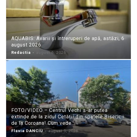
AQUABIS: Avarii și întreruperi de apă, astăzi, 6
august 2026
Redactia
-
august 6, 2026
FOTO/VIDEO – Centrul Vechi s-ar putea
extinde de la zidul Cetății din spatele Bisericii
de la Coroana! Cum vede...
Flavia DANCIU
-
august 5, 2026