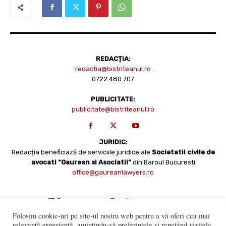
REDACȚIA:
redactia@bistriteanul.ro
0722.480.707
PUBLICITATE:
publicitate@bistriteanul.ro
JURIDIC:
Redacția beneficiază de serviciile juridice ale
Societatii civile de
avocati “Gaurean si Asociatii”
din Baroul Bucuresti
office@gaureanlawyers.ro
Folosim cookie-uri pe site-ul nostru web pentru a vă oferi cea mai
relevantă experiență, amintindu-vă preferințele și repetând vizitele.