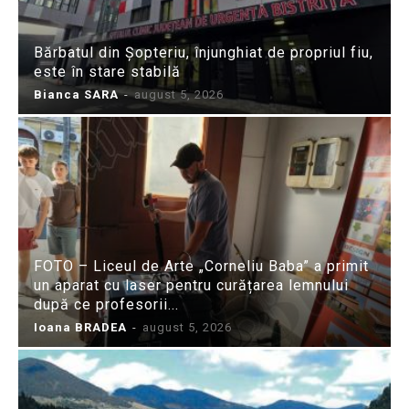
Bărbatul din Șopteriu, înjunghiat de propriul fiu,
este în stare stabilă
Bianca SARA
-
august 5, 2026
FOTO – Liceul de Arte „Corneliu Baba” a primit
un aparat cu laser pentru curățarea lemnului
după ce profesorii...
Ioana BRADEA
-
august 5, 2026