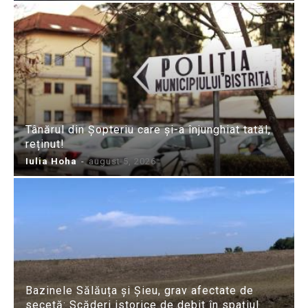
Tânărul din Șopteriu care și-a înjunghiat tatăl,
reținut!
Iulia Hoha
-
august 5, 2026
Bazinele Sălăuța și Șieu, grav afectate de
secetă: Scăderi istorice de debit în spațiul