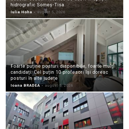
hidrografic Someș-Tisa
Iulia Hoha
-
august 5, 2026
Foarte puține posturi disponibile, foarte mulți
candidați: Cel puțin 10 profesori își doresc
posturi în alte județe
Ioana BRADEA
-
august 5, 2026