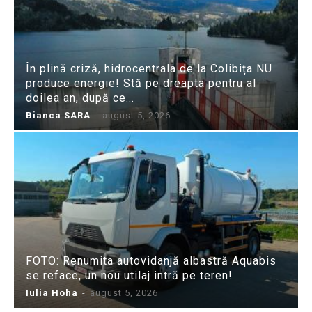
În plină criză, hidrocentrala de la Colibița NU
produce energie! Stă pe dreapta pentru al
doilea an, după ce...
Bianca SARA
-
august 5, 2026
FOTO: Renumita autovidanjă albastră Aquabis
se reface, un nou utilaj intră pe teren!
Iulia Hoha
-
august 5, 2026