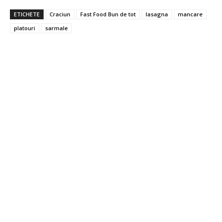
ETICHETE
Craciun
Fast Food Bun de tot
lasagna
mancare
platouri
sarmale