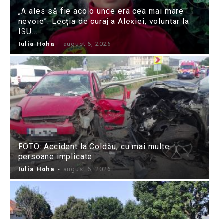
„A ales să fie acolo unde era cea mai mare
nevoie”: Lecția de curaj a Alexiei, voluntar la
ISU...
Iulia Hoha
-
august 6, 2026
FOTO: Accident la Coldău, cu mai multe
persoane implicate
Iulia Hoha
-
august 6, 2026