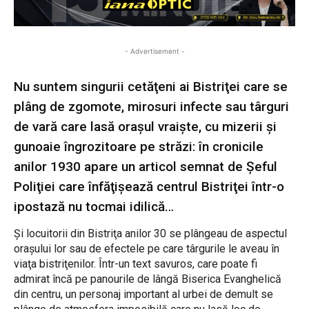
- Advertisement -
Nu suntem singurii cetăţeni ai Bistriţei care se
plâng de zgomote, mirosuri infecte sau târguri
de vară care lasă oraşul vraişte, cu mizerii şi
gunoaie îngrozitoare pe străzi: în cronicile
anilor 1930 apare un articol semnat de Şeful
Poliţiei care înfăţişează centrul Bistriţei într-o
ipostază nu tocmai idilică…
Şi locuitorii din Bistriţa anilor 30 se plângeau de aspectul
oraşului lor sau de efectele pe care târgurile le aveau în
viaţa bistriţenilor. Într-un text savuros, care poate fi
admirat încă pe panourile de lângă Biserica Evanghelică
din centru, un personaj important al urbei de demult se