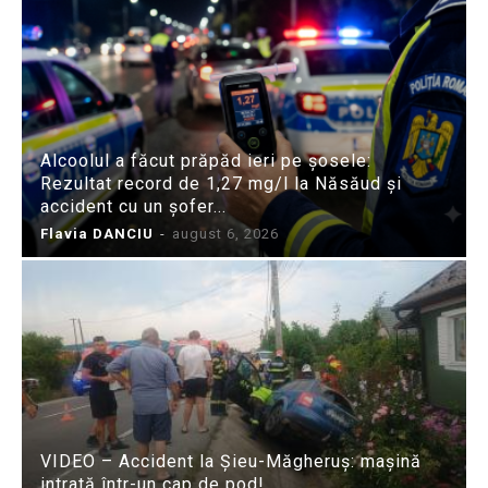
Alcoolul a făcut prăpăd ieri pe șosele:
Rezultat record de 1,27 mg/l la Năsăud și
accident cu un șofer...
Flavia DANCIU
-
august 6, 2026
VIDEO – Accident la Șieu-Măgheruș: mașină
intrată într-un cap de pod!