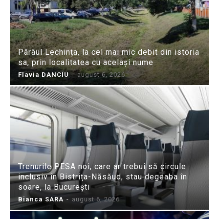
Pârâul Lechința, la cel mai mic debit din istoria
sa, prin localitatea cu același nume
Flavia DANCIU
-
august 6, 2026
Trenurile PESA noi, care ar trebui să circule
inclusiv în Bistrița-Năsăud, stau degeaba în
soare, la București
Bianca SARA
-
august 6, 2026