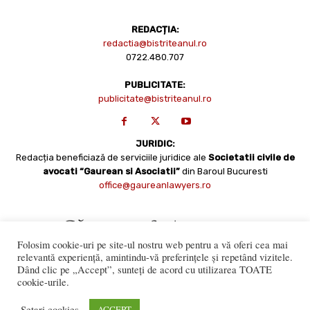
REDACȚIA:
redactia@bistriteanul.ro
0722.480.707
PUBLICITATE:
publicitate@bistriteanul.ro
JURIDIC:
Redacția beneficiază de serviciile juridice ale
Societatii civile de
avocati “Gaurean si Asociatii”
din Baroul Bucuresti
office@gaureanlawyers.ro
Folosim cookie-uri pe site-ul nostru web pentru a vă oferi cea mai
relevantă experiență, amintindu-vă preferințele și repetând vizitele.
Dând clic pe „Accept”, sunteți de acord cu utilizarea TOATE
cookie-urile.
Reproducerea totală sau parțială a materialelor este permisă
numai cu acordul expres al Bistriteanul.Ro. © Copyright 2008 -
Setari cookies
ACCEPT