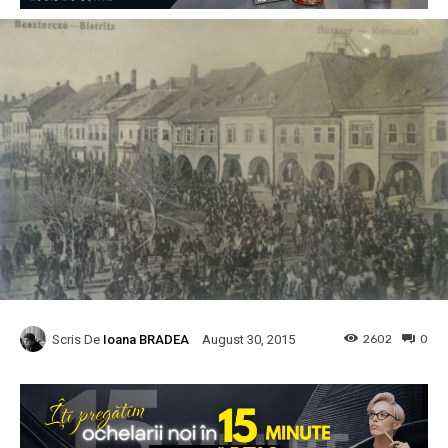
Scris De
Ioana BRADEA
2602
0
August 30, 2015