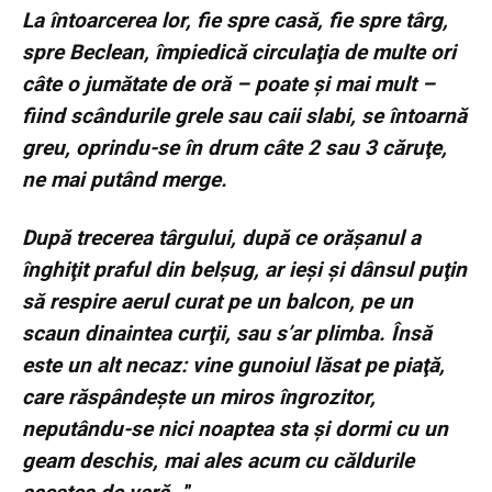
La întoarcerea lor, fie spre casă, fie spre târg,
spre Beclean, împiedică circulaţia de multe ori
câte o jumătate de oră – poate şi mai mult –
fiind scândurile grele sau caii slabi, se întoarnă
greu, oprindu-se în drum câte 2 sau 3 căruţe,
ne mai putând merge.
După trecerea târgului, după ce orăşanul a
înghiţit praful din belşug, ar ieşi şi dânsul puţin
să respire aerul curat pe un balcon, pe un
scaun dinaintea curţii, sau s’ar plimba. Însă
este un alt necaz: vine gunoiul lăsat pe piaţă,
care răspândeşte un miros îngrozitor,
neputându-se nici noaptea sta şi dormi cu un
geam deschis, mai ales acum cu căldurile