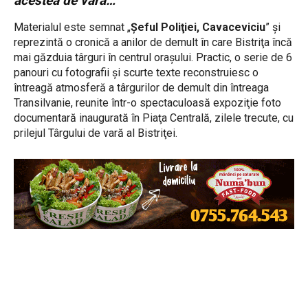
acestea de vară…
”
Materialul este semnat „
Şeful Poliţiei, Cavaceviciu
” şi
reprezintă o cronică a anilor de demult în care Bistriţa încă
mai găzduia târguri în centrul oraşului. Practic, o serie de 6
panouri cu fotografii şi scurte texte reconstruiesc o
întreagă atmosferă a târgurilor de demult din întreaga
Transilvanie, reunite într-o spectaculoasă expoziţie foto
documentară inaugurată în Piaţa Centrală, zilele trecute, cu
prilejul Târgului de vară al Bistriţei.