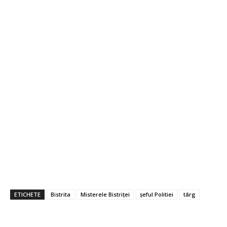
ETICHETE
Bistrita
Misterele Bistriței
șeful Politiei
târg