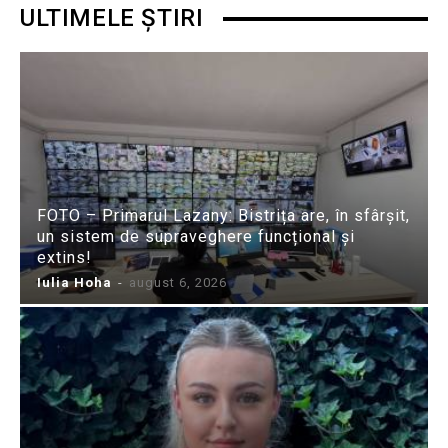
ULTIMELE ȘTIRI
FOTO – Primarul Lazany: Bistrița are, în sfârșit,
un sistem de supraveghere funcțional și
extins!
Iulia Hoha
-
august 6, 2026