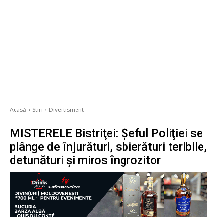
Acasă
Stiri
Divertisment
MISTERELE Bistriţei: Şeful Poliţiei se
plânge de înjurături, sbierături teribile,
detunături şi miros îngrozitor