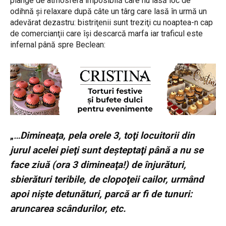
plânge de atmosfera imposibilă care nu lasă loc de
odihnă şi relaxare după câte un târg care lasă în urmă un
adevărat dezastru: bistriţenii sunt treziţi cu noaptea-n cap
de comercianţii care îşi descarcă marfa iar traficul este
infernal până spre Beclean:
„
…
Dimineaţa, pela orele 3, toţi locuitorii din
jurul acelei pieţi sunt deşteptaţi până a nu se
face ziuă (ora 3 dimineaţa!) de înjurături,
sbierături teribile, de clopoţeii cailor, urmând
apoi nişte detunături, parcă ar fi de tunuri:
aruncarea scândurilor, etc.