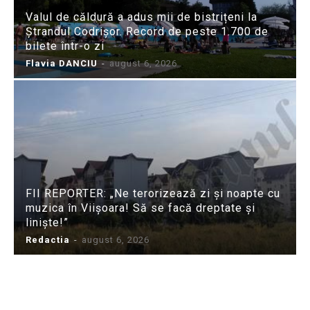
Valul de căldură a adus mii de bistrițeni la
Ștrandul Codrișor. Record de peste 1.700 de
bilete într-o zi
Flavia DANCIU
-
august 6, 2026
FII REPORTER: „Ne terorizează zi și noapte cu
muzica în Viișoara! Să se facă dreptate și
liniște!”
Redactia
-
august 6, 2026