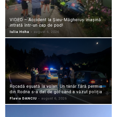
VIDEO – Accident la Șieu-Măgheruș: mașină
intrată într-un cap de pod!
Iulia Hoha
-
august 6, 2026
Rocadă eșuată la volan: Un tânăr fără permis
din Rodna s-a dat de gol când a văzut poliția
Flavia DANCIU
-
august 6, 2026