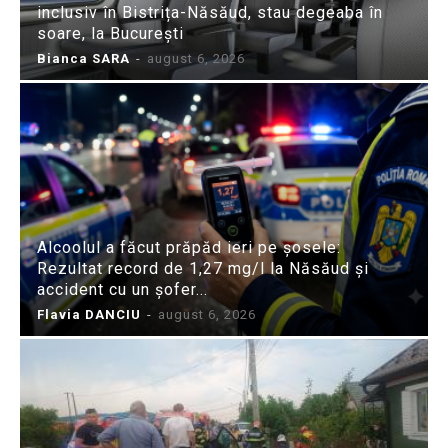
inclusiv în Bistrița-Năsăud, stau degeaba în
soare, la București
Bianca SARA
-
august 6, 2026
Alcoolul a făcut prăpăd ieri pe șosele:
Rezultat record de 1,27 mg/l la Năsăud și
accident cu un șofer...
Flavia DANCIU
-
august 6, 2026