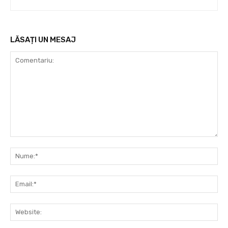
LĂSAȚI UN MESAJ
Comentariu:
Nu
Ema
Web