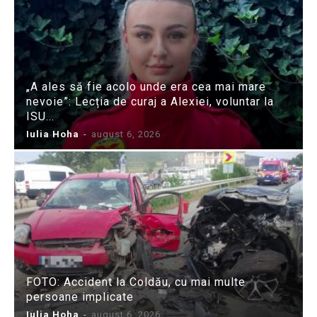
„A ales să fie acolo unde era cea mai mare
nevoie”: Lecția de curaj a Alexiei, voluntar la
ISU...
Iulia Hoha
-
august 6, 2026
FOTO: Accident la Coldău, cu mai multe
persoane implicate
Iulia Hoha
-
august 6, 2026