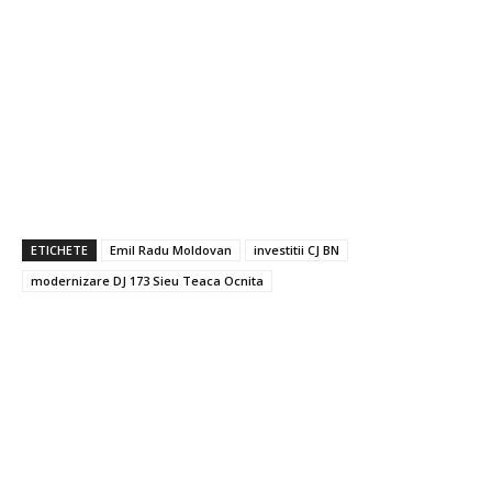
ETICHETE
Emil Radu Moldovan
investitii CJ BN
modernizare DJ 173 Sieu Teaca Ocnita