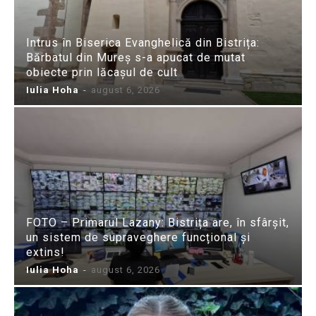
Intrus în Biserica Evanghelică din Bistrița:
Bărbatul din Mureș s-a apucat de mutat
obiecte prin lăcașul de cult
Iulia Hoha
-
august 6, 2026
FOTO – Primarul Lazany: Bistrița are, în sfârșit,
un sistem de supraveghere funcțional și
extins!
Iulia Hoha
-
august 6, 2026