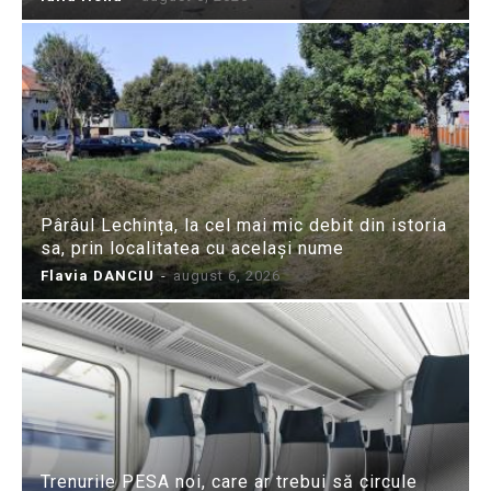
Pârâul Lechința, la cel mai mic debit din istoria
sa, prin localitatea cu același nume
Flavia DANCIU
-
august 6, 2026
Trenurile PESA noi, care ar trebui să circule