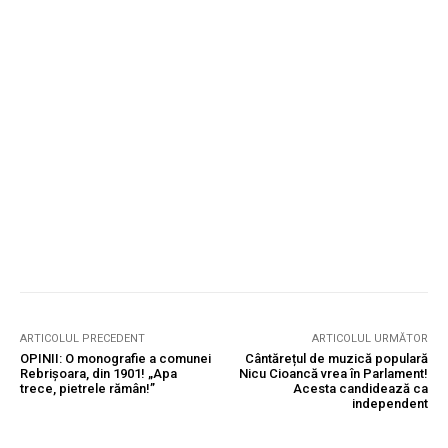
ARTICOLUL PRECEDENT
ARTICOLUL URMĂTOR
OPINII: O monografie a comunei
Cântărețul de muzică populară
Rebrișoara, din 1901! „Apa
Nicu Cioancă vrea în Parlament!
trece, pietrele rămân!”
Acesta candidează ca
independent