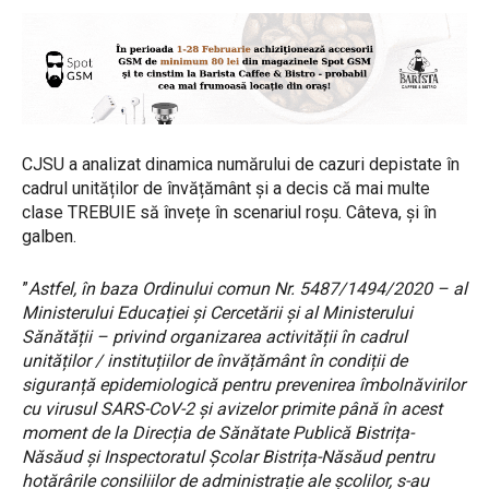
CJSU a analizat dinamica numărului de cazuri depistate în
cadrul unităților de învățământ și a decis că mai multe
clase TREBUIE să învețe în scenariul roșu. Câteva, și în
galben.
”
Astfel, în baza Ordinului comun Nr. 5487/1494/2020 – al
Ministerului Educației și Cercetării și al Ministerului
Sănătății – privind organizarea activității în cadrul
unităților / instituțiilor de învățământ în condiții de
siguranță epidemiologică pentru prevenirea îmbolnăvirilor
cu virusul SARS-CoV-2 și avizelor primite până în acest
moment de la Direcția de Sănătate Publică Bistrița-
Năsăud și Inspectoratul Școlar Bistrița-Năsăud pentru
hotărârile consiliilor de administrație ale școlilor, s-au