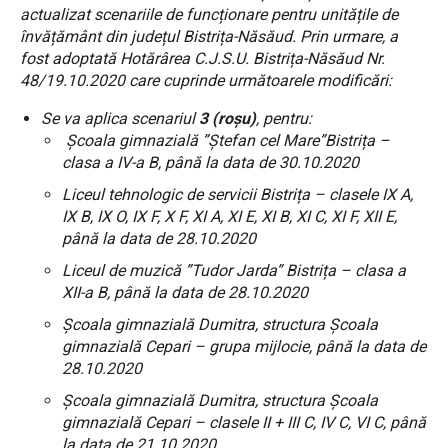
actualizat scenariile de funcționare pentru unitățile de
învățământ din județul Bistrița-Năsăud. Prin urmare, a
fost adoptată Hotărârea C.J.S.U. Bistrița-Năsăud Nr.
48/19.10.2020 care cuprinde următoarele modificări:
Se va aplica scenariul
3 (roșu)
, pentru:
Școala gimnazială ”Ștefan cel Mare”Bistrița –
clasa a IV-a B, până la data de 30.10.2020
Liceul tehnologic de servicii Bistrița – clasele IX A,
IX B, IX O, IX F, X F, XI A, XI E, XI B, XI C, XI F, XII E,
până la data de 28.10.2020
Liceul de muzică ”Tudor Jarda” Bistrița – clasa a
XII-a B, până la data de 28.10.2020
Școala gimnazială Dumitra, structura Școala
gimnazială Cepari – grupa mijlocie, până la data de
28.10.2020
Școala gimnazială Dumitra, structura Școala
gimnazială Cepari – clasele II + III C, IV C, VI C, până
la data de 21.10.2020