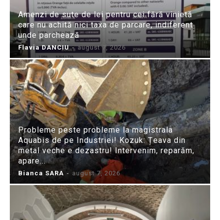
Amenzi de sute de lei pentru cei fără vinietă
care nu achită nici taxa de parcare, indiferent
unde parchează
Flavia DANCIU
-
august 7, 2026
Probleme peste probleme la magistrala
Aquabis de pe Industriei! Kozuk: Țeava din
metal veche e dezastru! Intervenim, reparăm,
apare...
Bianca SARA
-
august 7, 2026