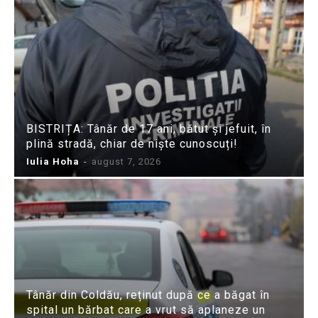
BISTRIȚA: Tânăr de 17 ani, bătut și jefuit, în
plină stradă, chiar de niște cunoscuți!
Iulia Hoha
-
august 7, 2026
Tânăr din Coldău, reținut după ce a băgat în
spital un bărbat care a vrut să aplaneze un