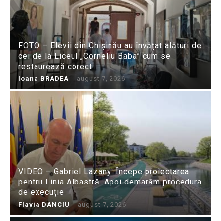
FOTO – Elevii din Chișinău au învățat alături de
cei de la Liceul „Corneliu Baba” cum se
restaurează corect...
Ioana BRADEA
-
august 7, 2026
VIDEO – Gabriel Lazany: Începe proiectarea
pentru Linia Albastră. Apoi demarăm procedura
de execuție
Flavia DANCIU
-
august 7, 2026