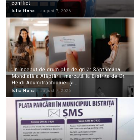
conflict
Iulia Hoha
-
august 7, 2026
Un început de drum plin de grijă: Săptămâna
Mondială a Alăptării, marcată la Bistrița de Dr.
Heidi Adumitrăchioaiei și...
Iulia Hoha
-
august 7, 2026