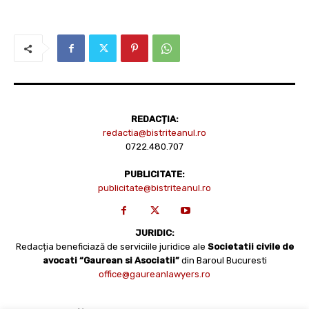
REDACȚIA:
redactia@bistriteanul.ro
0722.480.707
PUBLICITATE:
publicitate@bistriteanul.ro
JURIDIC:
Redacția beneficiază de serviciile juridice ale
Societatii civile de
avocati “Gaurean si Asociatii”
din Baroul Bucuresti
office@gaureanlawyers.ro