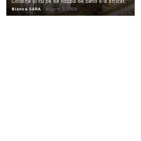
Colibița și cu ce se ocupă de când s-a stricat:
Bianca SARA
-
august 7, 2026