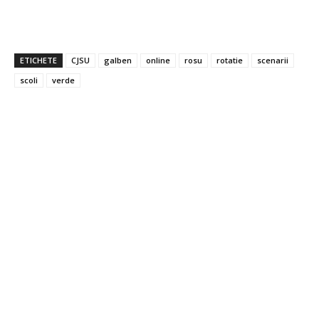
ETICHETE
CJSU
galben
online
rosu
rotatie
scenarii
scoli
verde