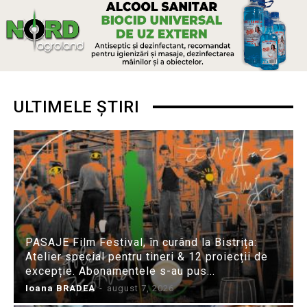
ULTIMELE ȘTIRI
PASAJE Film Festival, în curând la Bistrița:
Atelier special pentru tineri & 12 proiecții de
excepție. Abonamentele s-au pus...
Ioana BRADEA
-
august 7, 2026