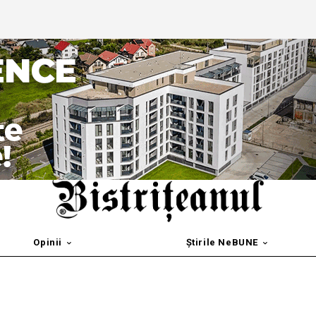
Opinii
Știrile NeBUNE