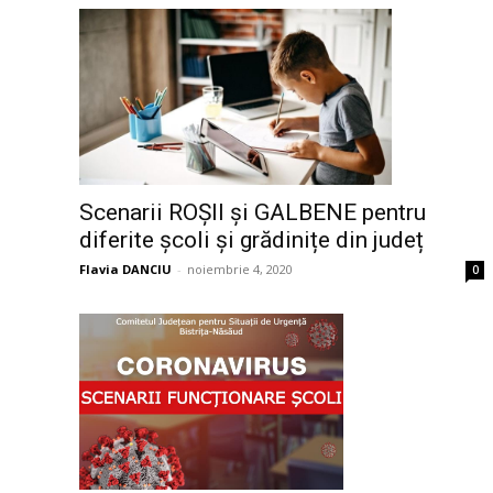
Scenarii ROȘII și GALBENE pentru
diferite școli și grădinițe din județ
Flavia DANCIU
-
noiembrie 4, 2020
0