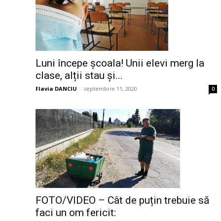
Luni începe școala! Unii elevi merg la
clase, alții stau și...
Flavia DANCIU
-
septembrie 11, 2020
0
FOTO/VIDEO – Cât de puțin trebuie să
faci un om fericit: