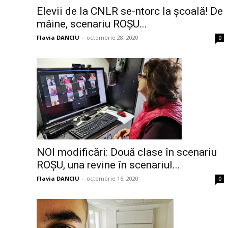
Elevii de la CNLR se-ntorc la școală! De
mâine, scenariu ROȘU...
Flavia DANCIU
-
octombrie 28, 2020
0
NOI modificări: Două clase în scenariu
ROȘU, una revine în scenariul...
Flavia DANCIU
-
octombrie 16, 2020
0