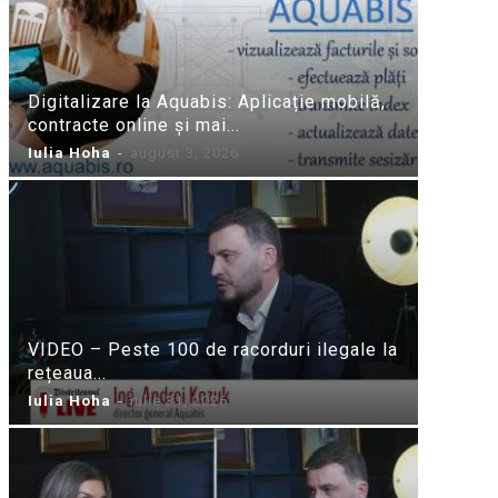
Digitalizare la Aquabis: Aplicație mobilă,
contracte online și mai...
Iulia Hoha
-
august 3, 2026
VIDEO – Peste 100 de racorduri ilegale la
rețeaua...
Iulia Hoha
-
iulie 31, 2026