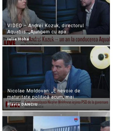
VIDEO – Andrei Kozuk, directorul
Aquabis: „Ajungem cu apa...
Iulia Hoha
-
iulie 21, 2026
Nicolae Moldovan: „E nevoie de
maturitate politică acum, mai...
Flavia DANCIU
-
iunie 10, 2026