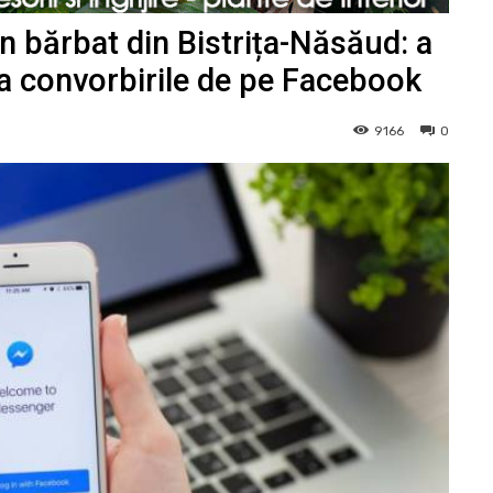
un bărbat din Bistrița-Năsăud: a
ca convorbirile de pe Facebook
9166
0