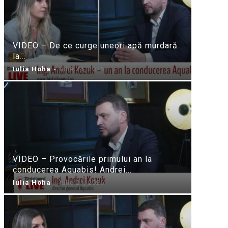
VIDEO – De ce curge uneori apă murdară
la...
Iulia Hoha
-
iulie 24, 2026
VIDEO – Provocările primului an la
conducerea Aquabis! Andrei...
Iulia Hoha
-
iulie 21, 2026