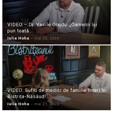
VIDEO – Dr. Vasile Grajdu: „Oamenii își
pun toată...
Iulia Hoha
-
mai 22, 2026
VIDEO: Suflu de medici de familie tineri în
Bistrița-Năsăud!...
Iulia Hoha
-
mai 21, 2026