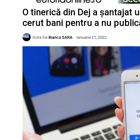
O tinerică din Dej a șantajat 
cerut bani pentru a nu publi
Scris De
Bianca SARA
Ianuarie 21, 2022