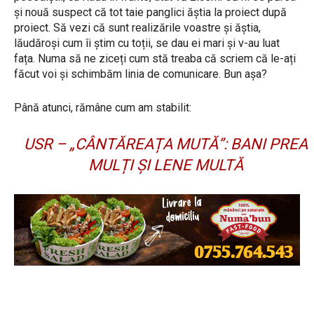
și nouă suspect că tot taie panglici ăștia la proiect după
proiect. Să vezi că sunt realizările voastre și ăștia,
lăudăroși cum îi știm cu toții, se dau ei mari și v-au luat
fața. Numa să ne ziceți cum stă treaba că scriem că le-ați
făcut voi și schimbăm linia de comunicare. Bun așa?
Până atunci, rămâne cum am stabilit:
USR – „CÂNTĂREAȚA MUTĂ”: BANI PREA
MULȚI ȘI LENE MULTĂ