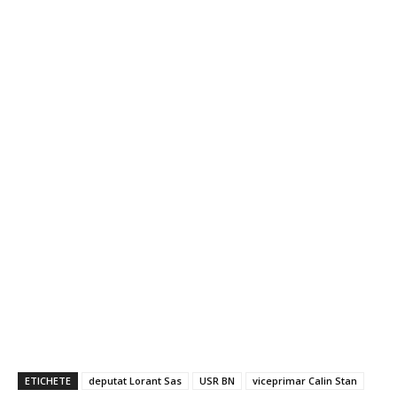
ETICHETE
deputat Lorant Sas
USR BN
viceprimar Calin Stan