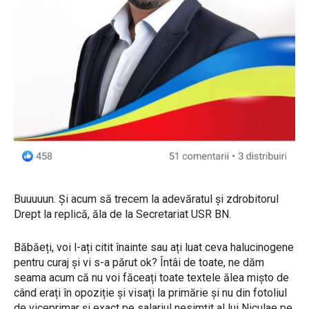
Buuuuun. Și acum să trecem la adevăratul și zdrobitorul
Drept la replică, ăla de la Secretariat USR BN.
Băbăeți, voi l-ați citit înainte sau ați luat ceva halucinogene
pentru curaj și vi s-a părut ok? Întâi de toate, ne dăm
seama acum că nu voi făceați toate textele ălea mișto de
când erați în opoziție și visați la primărie și nu din fotoliul
de viceprimar și exact pe salariul nesimțit al lui Niculae pe