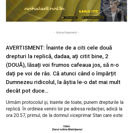
- Advertisement -
AVERTISMENT: Înainte de a citi cele două
drepturi la replică, dadaa, ați citit bine, 2
(DOUĂ), lăsați voi frumos cafeaua jos, să n-o
dați pe voi de râs. Că atunci când o împărțit
Dumnezeu ridicolul, la ăștia le-o dat mai mult
decât pot duce…
Urmăm protocolul și, înainte de toate, punem drepturile la
replică. În ordinea venirii lor pe adresa redacției, adică la
ora 20.57, primul, de la domnul viceprimar Stan care este: