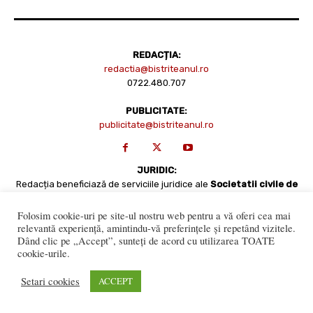
REDACȚIA:
redactia@bistriteanul.ro
0722.480.707
PUBLICITATE:
publicitate@bistriteanul.ro
JURIDIC:
Redacția beneficiază de serviciile juridice ale
Societatii civile de
avocati “Gaurean si Asociatii”
din Baroul Bucuresti
office@gaureanlawyers.ro
Folosim cookie-uri pe site-ul nostru web pentru a vă oferi cea mai
relevantă experiență, amintindu-vă preferințele și repetând vizitele.
Dând clic pe „Accept”, sunteți de acord cu utilizarea TOATE
cookie-urile.
Setari cookies
ACCEPT