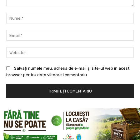
Comentariu:
Nu
Ema
Web
Salvați numele meu, adresa de e-mail și site-ul web în acest
browser pentru data viitoare i comentariu.