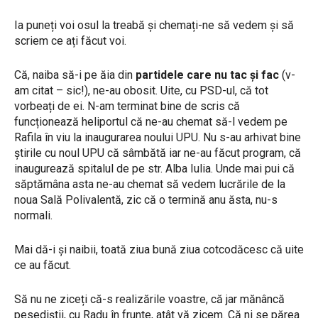
Ia puneți voi osul la treabă și chemați-ne să vedem și să
scriem ce ați făcut voi.
Că, naiba să-i pe ăia din
partidele care nu tac și fac
(v-
am citat – sic!), ne-au obosit. Uite, cu PSD-ul, că tot
vorbeați de ei. N-am terminat bine de scris că
funcționează heliportul că ne-au chemat să-l vedem pe
Rafila în viu la inaugurarea noului UPU. Nu s-au arhivat bine
știrile cu noul UPU că sâmbătă iar ne-au făcut program, că
inaugurează spitalul de pe str. Alba Iulia. Unde mai pui că
săptămâna asta ne-au chemat să vedem lucrările de la
noua Sală Polivalentă, zic că o termină anu ăsta, nu-s
normali.
Mai dă-i și naibii, toată ziua bună ziua cotcodăcesc că uite
ce au făcut.
Să nu ne ziceți că-s realizările voastre, că jar mănâncă
pesediștii, cu Radu în frunte, atât vă zicem. Că ni se părea