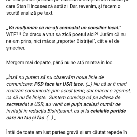
care Stan îl încasează astăzi. Dar, revenim, și facem o
scurtă analiză pe text:
„Vă mulțumim că ne-ați semnalat un consilier local.
”
WTF?!! Ce dracu a vrut să zică poetul aici?! Jurăm că nu
ne-am prins, nici măcar „reporter Bistrițel”, cât e el de
șmecher.
Mergem mai departe, până nu ne stă mintea în loc.
„Însă nu putem să nu observăm noua linie de
comunicare:
PSD face iar USR tace.
(…) Nu că ar fi mari
realizări comunicate prin acest teme, dar măcar e zgomot,
ca să nu fie liniște. Suntem convinși că pe adresa de
secretariat a USR, au venit cel puțin același număr de
invitații în redacția Bistrițeanul, ca și la
celelalte partide
care nu tac și fac
. (…) „
Întâi de toate am luat partea gravă și am căutat repede în