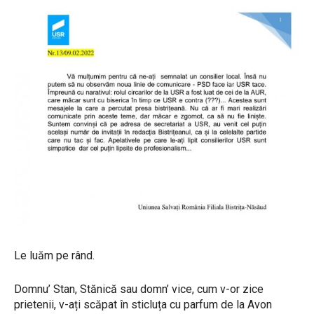
Le luăm pe rând.
Domnu’ Stan, Stănică sau domn’ vice, cum v-or zice
prietenii, v-ați scăpat în sticluța cu parfum de la Avon