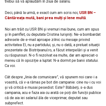
trebui să vă aplaudăm în ziua de salariu.
Deci, până la urmă, e exact cum am scris noi,
USR BN –
Cântăreața mută, bani prea mulți și lene multă
.
Noi am trăit cu USR BN și vremuri mai bune, cum am spus
și în pamflet, cu deputata Cristina Iurișniți. Ne-a bombardat
adresele de e-mail aproape zilnic cu mesaje privind
activitatea EI, nu a partidului, și, nu o dată, a preluat situații
prezentate de Bistrițeanul.ro, a făcut interpelări și a venit
cu răspunsuri. N-o fi rezolvat ea multe, dar am apreciat-o
mereu că în opoziție a luptat. N-a dormit pe banii statului.
Ca voi.
Cât despre „linia de comunicare”, vă spunem noi care-i a
voastră, că v-a rămas pe bot din campanie: cine nu-i cu voi
și vă critică e musai pesedist. Este? Băbăeți, s-a dus
campania, acu e faza aia cu arată ce poți din funcții publice
că de aia iei salariul ăla de viceprimar, deputat sau
subprefect.