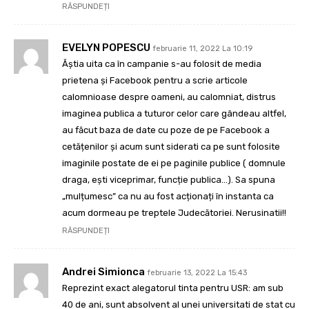
RĂSPUNDEȚI
EVELYN POPESCU
februarie 11, 2022 La 10:19
Ăștia uita ca în campanie s-au folosit de media
prietena și Facebook pentru a scrie articole
calomnioase despre oameni, au calomniat, distrus
imaginea publica a tuturor celor care gândeau altfel,
au făcut baza de date cu poze de pe Facebook a
cetățenilor și acum sunt siderati ca pe sunt folosite
imaginile postate de ei pe paginile publice ( domnule
draga, ești viceprimar, funcție publica…). Sa spuna
„mulțumesc” ca nu au fost acționați în instanta ca
acum dormeau pe treptele Judecătoriei. Nerusinatii!!
RĂSPUNDEȚI
Andrei Simionca
februarie 13, 2022 La 15:43
Reprezint exact alegatorul tinta pentru USR: am sub
40 de ani, sunt absolvent al unei universitati de stat cu