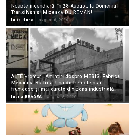
Noapte incendiară, în 28 August, la Domeniul
Transilvania! Mixează DJ REMAN!
Iulia Hoha
-
august 8, 2026
ALTE Vremuri. Amintiri despre MEBIS, Fabrica
Mecanica Bistrița: Una dintre cele mai
frumoase și mai curate din zona industrială:...
Ioana BRADEA
-
august 8, 2026