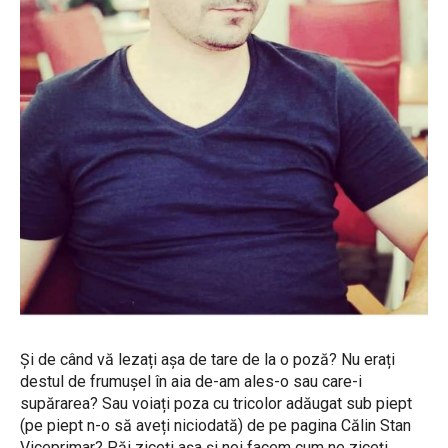
Și de când vă lezați așa de tare de la o poză? Nu erați
destul de frumușel în aia de-am ales-o sau care-i
supărarea? Sau voiați poza cu tricolor adăugat sub piept
(pe piept n-o să aveți niciodată) de pe pagina Călin Stan
Viceprimar? Păi ziceți așa și noi facem cum ne ziceți,