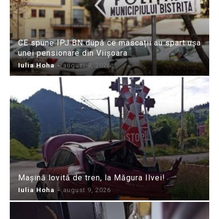
CE spune IPJ BN după ce mascații au spart ușa
unei pensionare din Viișoara
Iulia Hoha
-
august 9, 2026
Mașină lovită de tren, la Măgura Ilvei!
Iulia Hoha
-
august 9, 2026