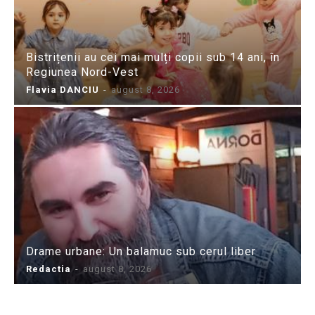
Bistrițenii au cei mai mulți copii sub 14 ani, în
Regiunea Nord-Vest
Flavia DANCIU
-
august 8, 2026
Drame urbane: Un balamuc sub cerul liber
Redactia
-
august 8, 2026