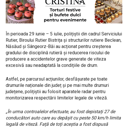
În perioada 29 iunie – 5 iulie, polițiștii din cadrul Serviciului
Rutier, Biroului Rutier Bistrița și structurilor rutiere Beclean,
Năsăud și Sângeorz-Băi au acționat pentru creșterea
gradului de disciplină rutieră și reducerea riscului de
producere a accidentelor grave generate de viteza
excesivă sau neadaptată la condițiile de drum.
Astfel, pe parcursul acțiunilor, desfășurate pe toate
drumurile naționale din județ și pe mai multe drumuri
județene, polițiștii au folosit aparatele radar pentru
monitorizarea respectării limitelor legale de viteză.
„În urma controalelor efectuate, au fost depistați 27 de
conducători auto care au depășit cu peste 50 km/h limita
legală de viteză. Față de toți aceștia a fost dispusă