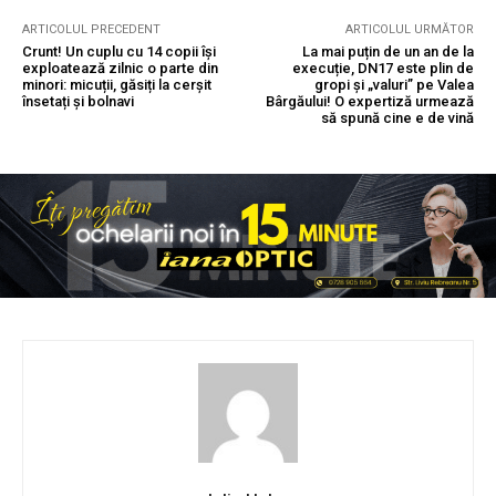
ARTICOLUL PRECEDENT
ARTICOLUL URMĂTOR
Crunt! Un cuplu cu 14 copii își
La mai puțin de un an de la
exploatează zilnic o parte din
execuție, DN17 este plin de
minori: micuții, găsiți la cerșit
gropi și „valuri” pe Valea
însetați și bolnavi
Bârgăului! O expertiză urmează
să spună cine e de vină