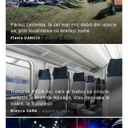
Pârâul Lechința, la cel mai mic debit din istoria
sa, prin localitatea cu același nume
Flavia DANCIU
-
august 6, 2026
Trenurile PESA noi, care ar trebui să circule
inclusiv în Bistrița-Năsăud, stau degeaba în
soare, la București
Bianca SARA
-
august 6, 2026