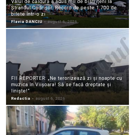
Valul de căldură a adus mii de bistrițeni la
Ștrandul Codrișor. Record de peste 1.700 de
bilete într-o zi
Flavia DANCIU
-
august 6, 2026
FII REPORTER: „Ne terorizează zi și noapte cu
muzica în Viișoara! Să se facă dreptate și
liniște!”
Redactia
-
august 6, 2026