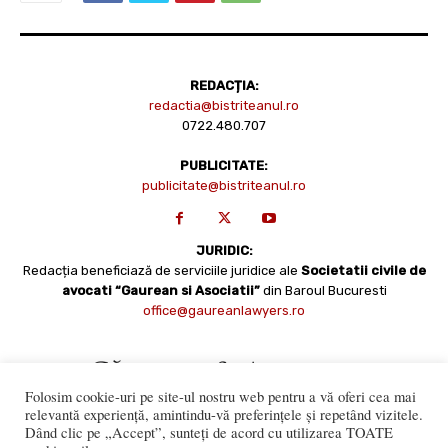
REDACȚIA:
redactia@bistriteanul.ro
0722.480.707
PUBLICITATE:
publicitate@bistriteanul.ro
JURIDIC:
Redacția beneficiază de serviciile juridice ale
Societatii civile de
avocati “Gaurean si Asociatii”
din Baroul Bucuresti
office@gaureanlawyers.ro
Folosim cookie-uri pe site-ul nostru web pentru a vă oferi cea mai
relevantă experiență, amintindu-vă preferințele și repetând vizitele.
Dând clic pe „Accept”, sunteți de acord cu utilizarea TOATE