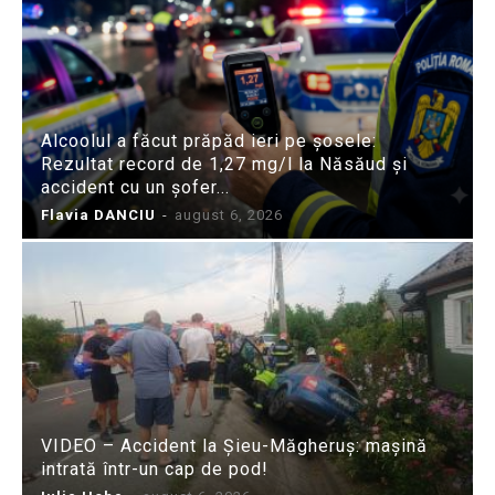
Alcoolul a făcut prăpăd ieri pe șosele:
Rezultat record de 1,27 mg/l la Năsăud și
accident cu un șofer...
Flavia DANCIU
-
august 6, 2026
VIDEO – Accident la Șieu-Măgheruș: mașină
intrată într-un cap de pod!