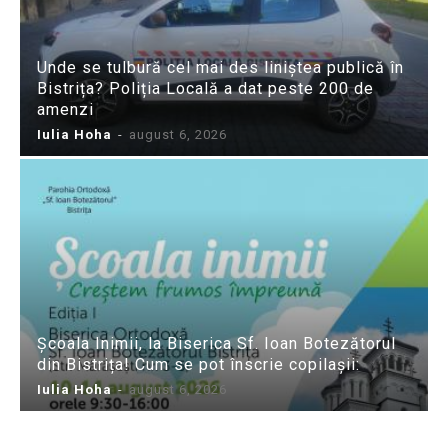
Unde se tulbură cel mai des liniștea publică în
Bistrița? Poliția Locală a dat peste 200 de
amenzi
Iulia Hoha
-
august 6, 2026
Școala Inimii, la Biserica Sf. Ioan Botezătorul
din Bistrița! Cum se pot înscrie copilașii:
Iulia Hoha
-
august 6, 2026