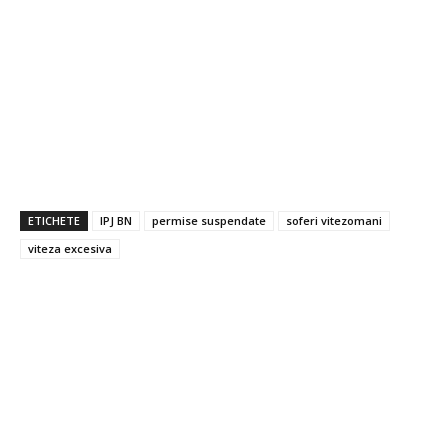
ETICHETE
IPJ BN
permise suspendate
soferi vitezomani
viteza excesiva