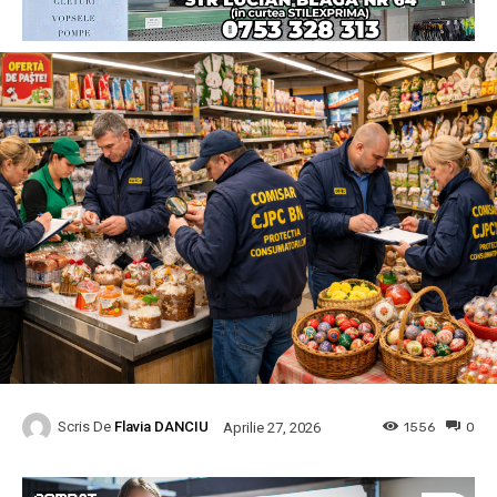
Scris De
Flavia DANCIU
1556
0
Aprilie 27, 2026