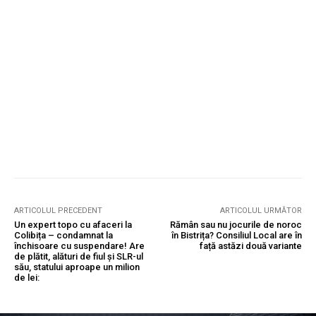
ARTICOLUL PRECEDENT
ARTICOLUL URMĂTOR
Un expert topo cu afaceri la
Rămân sau nu jocurile de noroc
Colibița – condamnat la
în Bistrița? Consiliul Local are în
închisoare cu suspendare! Are
față astăzi două variante
de plătit, alături de fiul și SLR-ul
său, statului aproape un milion
de lei: