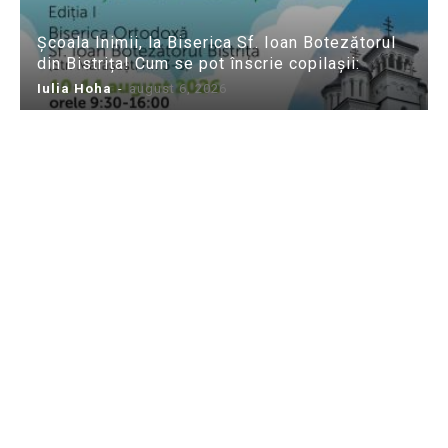
Școala Inimii, la Biserica Sf. Ioan Botezătorul
din Bistrița! Cum se pot înscrie copilașii:
Iulia Hoha
-
august 6, 2026