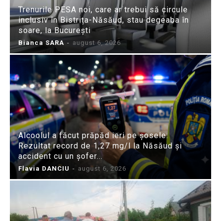
Trenurile PESA noi, care ar trebui să circule
inclusiv în Bistrița-Năsăud, stau degeaba în
soare, la București
Bianca SARA
-
august 6, 2026
Alcoolul a făcut prăpăd ieri pe șosele:
Rezultat record de 1,27 mg/l la Năsăud și
accident cu un șofer...
Flavia DANCIU
-
august 6, 2026