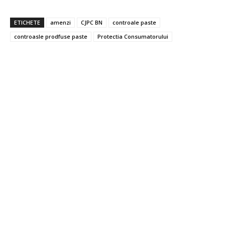
ETICHETE
amenzi
CJPC BN
controale paste
controasle prodfuse paste
Protectia Consumatorului