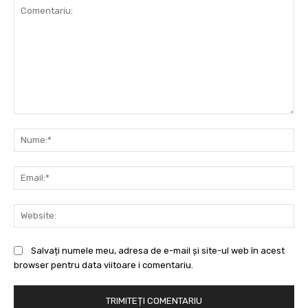
Comentariu:
Nu
Ema
Web
Salvați numele meu, adresa de e-mail și site-ul web în acest
browser pentru data viitoare i comentariu.