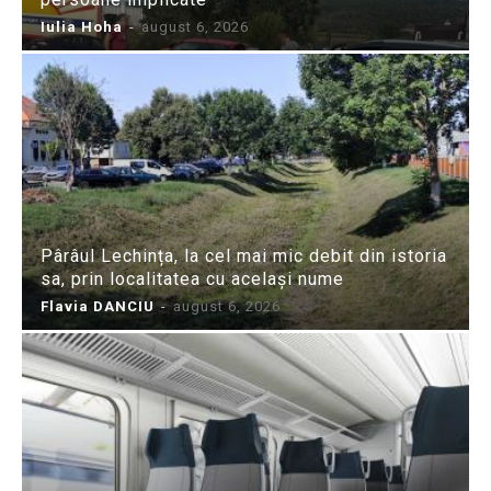
Iulia Hoha
-
august 6, 2026
Pârâul Lechința, la cel mai mic debit din istoria
sa, prin localitatea cu același nume
Flavia DANCIU
-
august 6, 2026