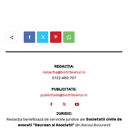
REDACȚIA:
redactia@bistriteanul.ro
0722.480.707
PUBLICITATE:
publicitate@bistriteanul.ro
JURIDIC:
Redacția beneficiază de serviciile juridice ale
Societatii civile de
avocati “Gaurean si Asociatii”
din Baroul Bucuresti