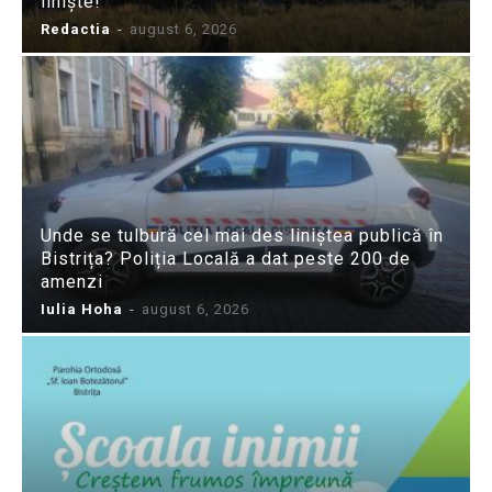
liniște!”
Redactia
-
august 6, 2026
Unde se tulbură cel mai des liniștea publică în
Bistrița? Poliția Locală a dat peste 200 de
amenzi
Iulia Hoha
-
august 6, 2026