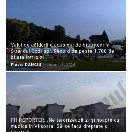
Valul de căldură a adus mii de bistrițeni la
Ștrandul Codrișor. Record de peste 1.700 de
bilete într-o zi
Flavia DANCIU
-
august 6, 2026
FII REPORTER: „Ne terorizează zi și noapte cu
muzica în Viișoara! Să se facă dreptate și