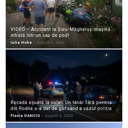
VIDEO – Accident la Șieu-Măgheruș: mașină
intrată într-un cap de pod!
Iulia Hoha
-
august 6, 2026
Rocadă eșuată la volan: Un tânăr fără permis
din Rodna s-a dat de gol când a văzut poliția
Flavia DANCIU
-
august 6, 2026