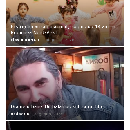
Bistrițenii au cei mai mulți copii sub 14 ani, în
Regiunea Nord-Vest
Flavia DANCIU
-
august 8, 2026
Drame urbane: Un balamuc sub cerul liber
Redactia
-
august 8, 2026