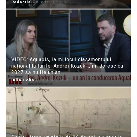
Redactia
-
august 8, 2026
VIDEO: Aquabis, la mijlocul clasamentului
național la tarife. Andrei Kozuk: „Îmi doresc ca
2027 să nu fie un an...
Iulia Hoha
-
august 8, 2026