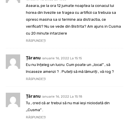
Aseara, pe la ora 12 jumate noaptea la conacul lui
horea din livezile se tragea cu artificii ca trebuia sa
opresc masina sa si termine aia distractia, ce
verificati? Nu se vede din Bistrita? Am ajuns in Cusma
cu 20 minute intarziere
RĂSPUNDEȚI
Țăranu
ianuarie 16, 2022 La 15:15
Eu nu înțeleg un lucru. Cum poate un ,,local” , să
încaseze amenzi ? . Puteți să mă lămuriți , vă rog ?
RĂSPUNDEȚI
Țăranu
ianuarie 16, 2022 La 15:18
Tu , cred că ar trebui să nu mai ieși niciodată din
,,Cusma” .
RĂSPUNDEȚI