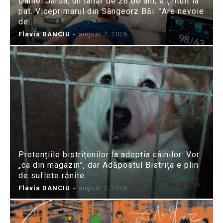
Daniel Jarda, un tânăr de 26 de ani, e țintuit la
pat. Viceprimarul din Sângeorz Băi: ”Are nevoie
de...
Flavia DANCIU
-
august 7, 2026
Pretențiile bistrițenilor la adopția câinilor: Vor
„ca din magazin”, dar Adăpostul Bistrița e plin
de suflete rănite
Flavia DANCIU
-
august 7, 2026