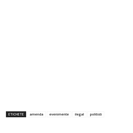
ETICHETE
amenda
evenimente
ilegal
politisti