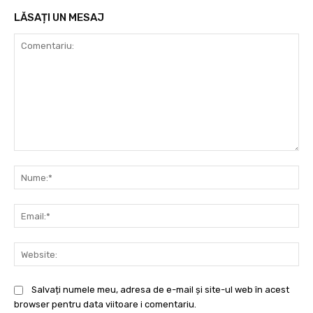
LĂSAȚI UN MESAJ
Comentariu:
Nu
Ema
Web
Salvați numele meu, adresa de e-mail și site-ul web în acest
browser pentru data viitoare i comentariu.