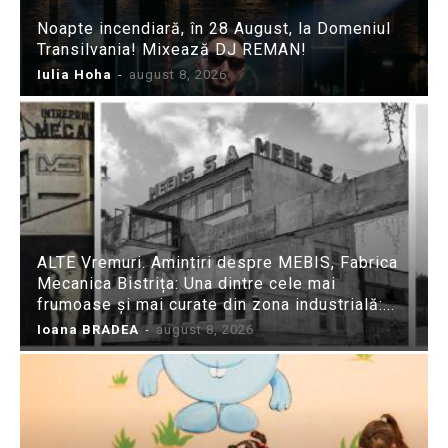
Noapte incendiară, în 28 August, la Domeniul
Transilvania! Mixează DJ REMAN!
Iulia Hoha
-
august 8, 2026
ALTE Vremuri. Amintiri despre MEBIS, Fabrica
Mecanica Bistrița: Una dintre cele mai
frumoase și mai curate din zona industrială:...
Ioana BRADEA
-
august 8, 2026