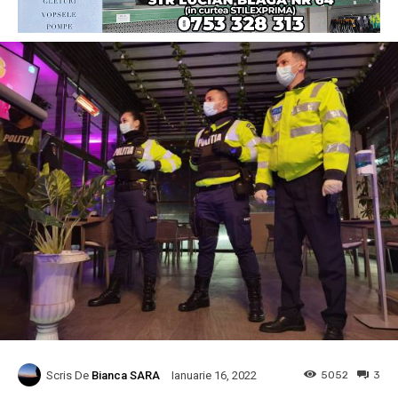
Scris De
Bianca SARA
5052
3
Ianuarie 16, 2022