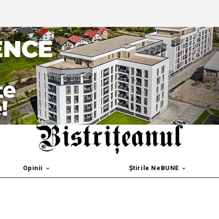
Opinii
Știrile NeBUNE