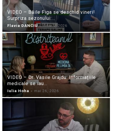
VIDEO – Băile Figa se deschid vineri!
Surpriza sezonului:...
Flavia DANCIU
-
iunie 9, 2026
VIDEO – Dr. Vasile Grajdu: Informațiile
medicale se iau...
Iulia Hoha
-
mai 26, 2026