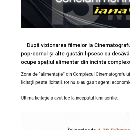
După vizionarea filmelor la Cinematograf
pop-cornul și alte gustări lipsesc cu desăvâr
ocupe spațiul alimentar din incinta complexu
Zone de ”alimentație” din Complexul Cinematografului 
licitații peste licitații, tot nu s-au găsit agenți economi
Ultima licitație a avut loc la începutul lunii aprilie.