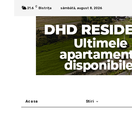
C
21.6
Bistrița
sâmbătă, august 8, 2026
Acasa
Stiri