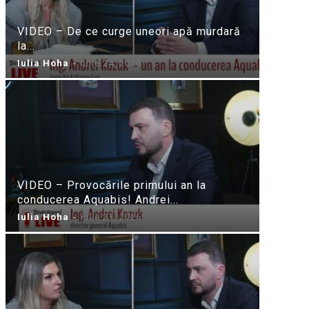
VIDEO – De ce curge uneori apă murdară
la...
Iulia Hoha
-
iulie 24, 2026
VIDEO – Provocările primului an la
conducerea Aquabis! Andrei...
Iulia Hoha
-
iulie 21, 2026