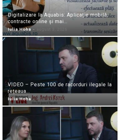
Digitalizare la Aquabis: Aplicație mobilă,
contracte online și mai...
Iulia Hoha
-
august 3, 2026
VIDEO – Peste 100 de racorduri ilegale la
rețeaua...
Iulia Hoha
-
iulie 31, 2026