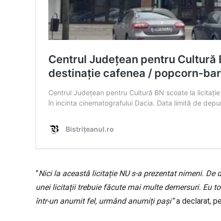
”
Nici la această licitație NU s-a prezentat nimeni. De
unei licitații trebuie făcute mai multe demersuri. Eu tot
într-un anumit fel, urmând anumiți pași”
a declarat, p