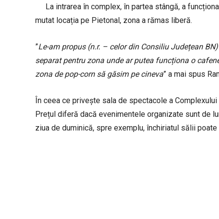
La intrarea în complex, în partea stângă, a funcționa
mutat locația pe Pietonal, zona a rămas liberă.
”
Le-am propus (n.r. – celor din Consiliu Județean BN)
separat pentru zona unde ar putea funcționa o cafe
zona de pop-corn să găsim pe cineva
” a mai spus Ra
În ceea ce privește sala de spectacole a Complexului 
Prețul diferă dacă evenimentele organizate sunt de lu
ziua de duminică, spre exemplu, închiriatul sălii poate 