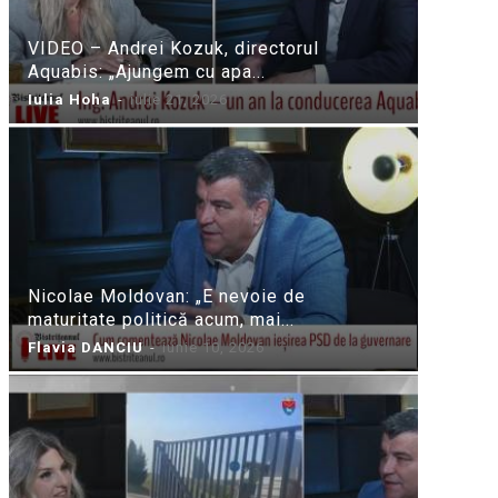
VIDEO – Andrei Kozuk, directorul
Aquabis: „Ajungem cu apa...
Iulia Hoha
-
iulie 21, 2026
Nicolae Moldovan: „E nevoie de
maturitate politică acum, mai...
Flavia DANCIU
-
iunie 10, 2026