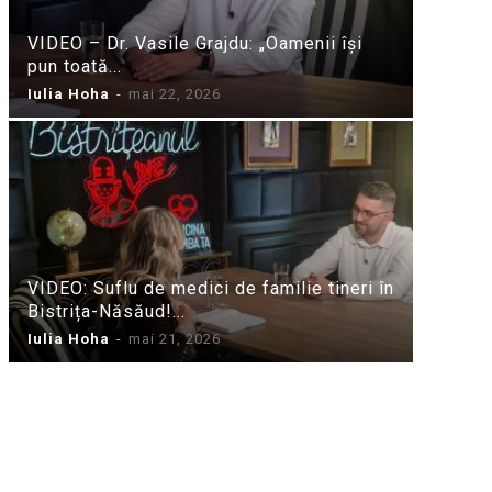
VIDEO – Dr. Vasile Grajdu: „Oamenii își
pun toată...
Iulia Hoha
-
mai 22, 2026
VIDEO: Suflu de medici de familie tineri în
Bistrița-Năsăud!...
Iulia Hoha
-
mai 21, 2026