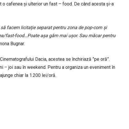
t o cafenea și ulterior un fast – food. De când acesta și-a
 să facem licitație separat pentru zona de pop-corn și
nea/fast-food…Poate așa găm mai ușor. Sau măcar pentru
mona Bugnar.
Cinematografului Dacia, acestea se închiriază ”pe oră”.
ni – joi sau în weekend. Pentru a organiza un eveniment în
ajunge chiar la 1.200 lei/oră.