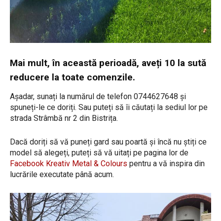
Mai mult, în această perioadă, aveți 10 la sută
reducere la toate comenzile.
Așadar, sunați la numărul de telefon 0744627648 și
spuneți-le ce doriți. Sau puteți să îi căutați la sediul lor pe
strada Strâmbă nr 2 din Bistrița.
Dacă doriți să vă puneți gard sau poartă și încă nu știți ce
model să alegeți, puteți să vă uitați pe pagina lor de
Facebook Kreativ Metal & Colours
pentru a vă inspira din
lucrările executate până acum.