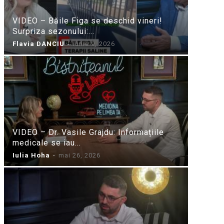
VIDEO – Băile Figa se deschid vineri!
Surpriza sezonului:...
Flavia DANCIU
-
iunie 9, 2026
VIDEO – Dr. Vasile Grajdu: Informațiile
medicale se iau...
Iulia Hoha
-
mai 26, 2026