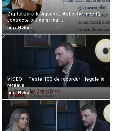
Digitalizare la Aquabis: Aplicație mobilă,
contracte online și mai...
Iulia Hoha
-
august 3, 2026
VIDEO – Peste 100 de racorduri ilegale la
rețeaua...
Iulia Hoha
-
iulie 31, 2026