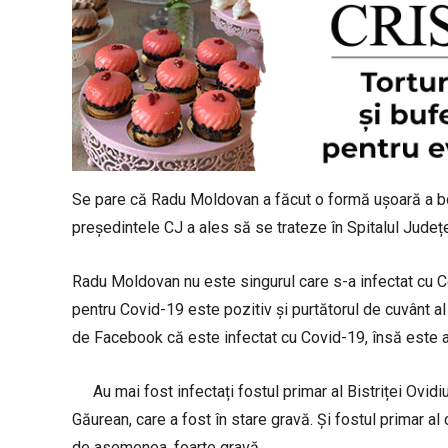
Se pare că Radu Moldovan a făcut o formă ușoară a boli
președintele CJ a ales să se trateze în Spitalul Județ
Radu Moldovan nu este singurul care s-a infectat cu Co
pentru Covid-19 este pozitiv și purtătorul de cuvânt a
de Facebook că este infectat cu Covid-19, însă este 
Au mai fost infectați fostul primar al Bistriței Ovidi
Găurean, care a fost în stare gravă. Și fostul primar a
de asemenea, foarte gravă.