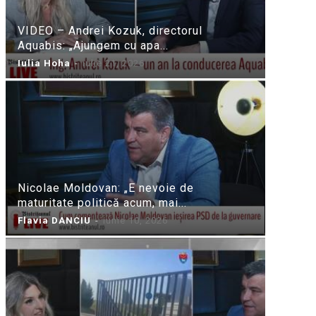
VIDEO – Andrei Kozuk, directorul
Aquabis: „Ajungem cu apa...
Iulia Hoha
-
iulie 21, 2026
Nicolae Moldovan: „E nevoie de
maturitate politică acum, mai...
Flavia DANCIU
-
iunie 10, 2026