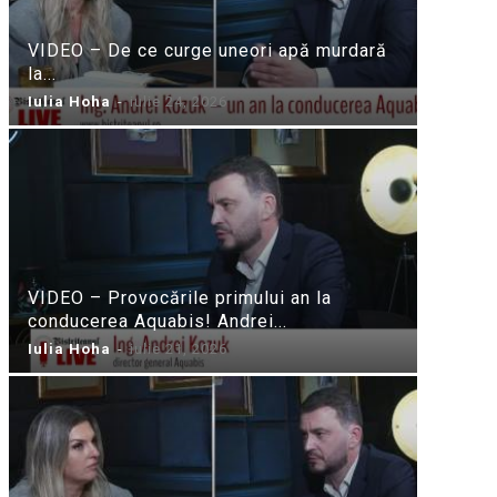
VIDEO – De ce curge uneori apă murdară
la...
Iulia Hoha
-
iulie 24, 2026
VIDEO – Provocările primului an la
conducerea Aquabis! Andrei...
Iulia Hoha
-
iulie 21, 2026