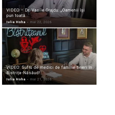
VIDEO – Dr. Vasile Grajdu: „Oamenii își
pun toată...
Iulia Hoha
-
mai 22, 2026
VIDEO: Suflu de medici de familie tineri în
Bistrița-Năsăud!...
Iulia Hoha
-
mai 21, 2026