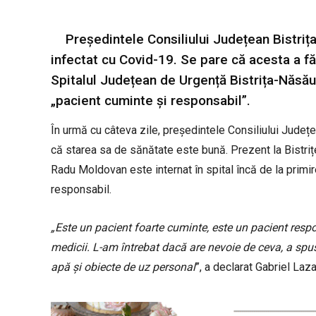
Președintele Consiliului Județean Bistriț
infectat cu Covid-19. Se pare că acesta a fă
Spitalul Județean de Urgență Bistrița-Năsăud
„pacient cuminte și responsabil”.
În urmă cu câteva zile, președintele Consiliului Jude
că starea sa de sănătate este bună. Prezent la Bistriț
Radu Moldovan este internat în spital încă de la primire
responsabil.
„Este un pacient foarte cuminte, este un pacient resp
medicii. L-am întrebat dacă are nevoie de ceva, a spu
apă și obiecte de uz personal
”, a declarat Gabriel Laza