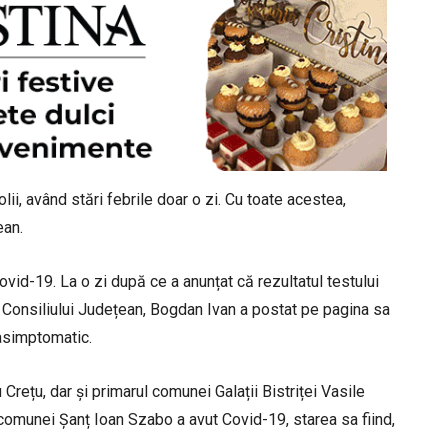
i, având stări febrile doar o zi. Cu toate acestea,
ean.
vid-19. La o zi după ce a anunțat că rezultatul testului
l Consiliului Județean, Bogdan Ivan a postat pe pagina sa
asimptomatic.
u Crețu, dar și primarul comunei Galații Bistriței Vasile
l comunei Șanț Ioan Szabo a avut Covid-19, starea sa fiind,