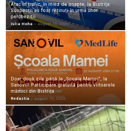
Atac în trafic, în miez de noapte, la Bistrița:
Suspecții au fost reținuți în urma unor
percheziții
Iulia Hoha
-
august 10, 2026
Doar două zile până la „Școala Mamei”, la
Sanovil! Participare gratuită pentru viitoarele
mămici din Bistrița
Redactia
-
august 10, 2026