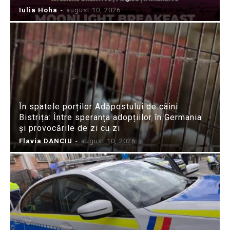
Iulia Hoha
-
august 10, 2026
În spatele porților Adăpostului de câini
Bistrița: Între speranța adopțiilor în Germania
și provocările de zi cu zi
Flavia DANCIU
-
august 10, 2026