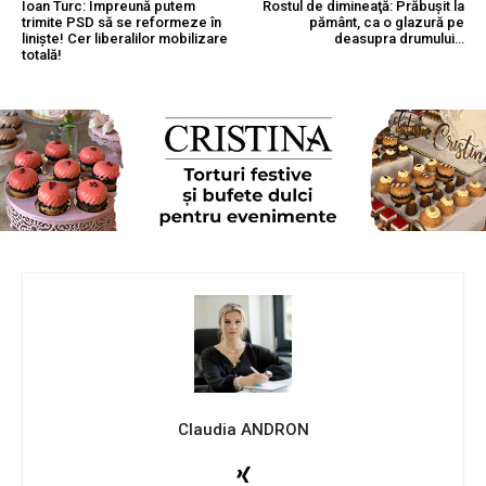
Ioan Turc: Împreună putem
Rostul de dimineaţă: Prăbuşit la
trimite PSD să se reformeze în
pământ, ca o glazură pe
liniște! Cer liberalilor mobilizare
deasupra drumului…
totală!
Claudia ANDRON