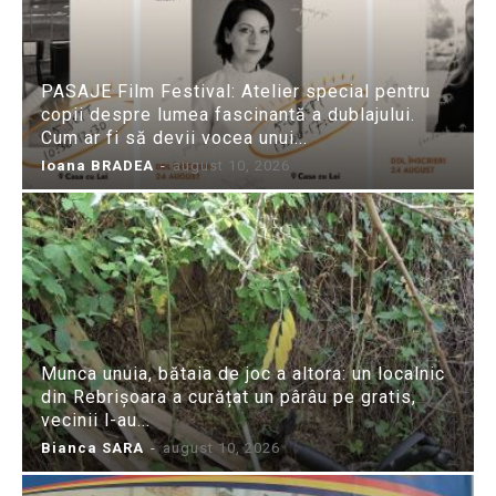
PASAJE Film Festival: Atelier special pentru
copii despre lumea fascinantă a dublajului.
Cum ar fi să devii vocea unui...
Ioana BRADEA
-
august 10, 2026
Munca unuia, bătaia de joc a altora: un localnic
din Rebrișoara a curățat un pârâu pe gratis,
vecinii l-au...
Bianca SARA
-
august 10, 2026