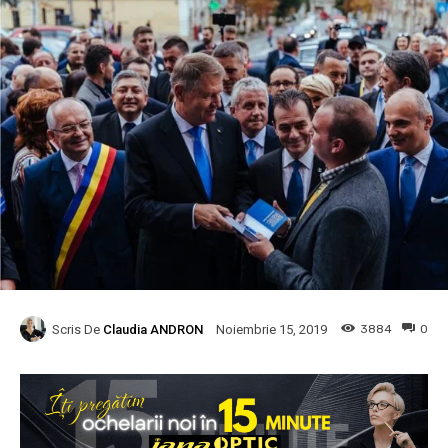
Scris De
Claudia ANDRON
3884
0
Noiembrie 15, 2019