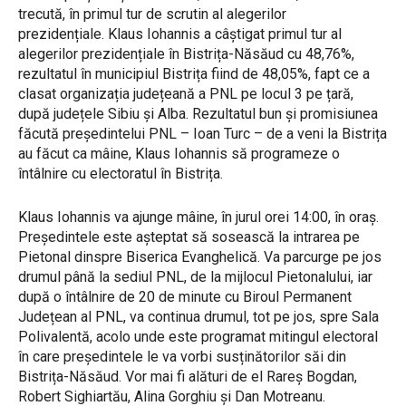
trecută, în primul tur de scrutin al alegerilor
prezidențiale. Klaus Iohannis a câștigat primul tur al
alegerilor prezidențiale în Bistrița-Năsăud cu 48,76%,
rezultatul în municipiul Bistrița fiind de 48,05%, fapt ce a
clasat organizația județeană a PNL pe locul 3 pe țară,
după județele Sibiu și Alba. Rezultatul bun și promisiunea
făcută președintelui PNL – Ioan Turc – de a veni la Bistrița
au făcut ca mâine, Klaus Iohannis să programeze o
întâlnire cu electoratul în Bistrița.
Klaus Iohannis va ajunge mâine, în jurul orei 14:00, în oraș.
Președintele este așteptat să sosească la intrarea pe
Pietonal dinspre Biserica Evanghelică. Va parcurge pe jos
drumul până la sediul PNL, de la mijlocul Pietonalului, iar
după o întâlnire de 20 de minute cu Biroul Permanent
Județean al PNL, va continua drumul, tot pe jos, spre Sala
Polivalentă, acolo unde este programat mitingul electoral
în care președintele le va vorbi susținătorilor săi din
Bistrița-Năsăud. Vor mai fi alături de el Rareș Bogdan,
Robert Sighiartău, Alina Gorghiu și Dan Motreanu.