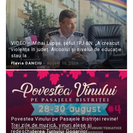
VIDEO – Mihai Lupșa, șeful IPJ BN: „A crescut
violența în județ. Alcoolul și nivelul de educație
stau la...
Flavia DANCIU
-
august 10, 2026
Povestea Vinului pe Pasajele Bistriței revine!
Trei zile de muzică, vinuri alese și
redeschiderea Turnului Dogarilor