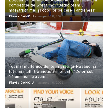
Bogdan Șolderea, pe podium la o prestigioasă
competiție de wrestling: ”Dedic premiul
maeștrilor mei și copiilor pe care-i antrenez!”
Flavia DANCIU
-
august 10, 2026
Tot mai multe accidente în Bistrița-Năsăud, și
tot mai mulți trotinetiști implicați. ”Celor sub
14 ani nici nu avem...
Flavia DANCIU
-
august 10, 2026