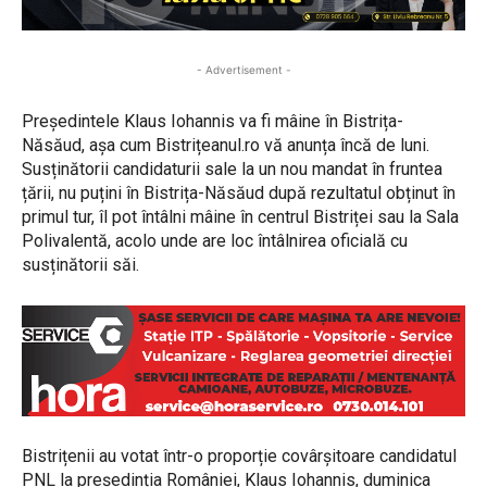
- Advertisement -
Președintele Klaus Iohannis va fi mâine în Bistrița-
Năsăud, așa cum Bistrițeanul.ro vă anunța încă de luni.
Susținătorii candidaturii sale la un nou mandat în fruntea
țării, nu puțini în Bistrița-Năsăud după rezultatul obținut în
primul tur, îl pot întâlni mâine în centrul Bistriței sau la Sala
Polivalentă, acolo unde are loc întâlnirea oficială cu
susținătorii săi.
Bistrițenii au votat într-o proporție covârșitoare candidatul
PNL la președinția României, Klaus Iohannis, duminica