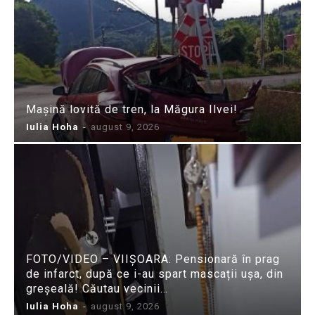
Mașină lovită de tren, la Măgura Ilvei!
Iulia Hoha
-
august 9, 2026
FOTO/VIDEO – VIIȘOARA: Pensionară în prag
de infarct, după ce i-au spart mascații ușa, din
greșeală! Căutau vecinii…
Iulia Hoha
-
august 9, 2026