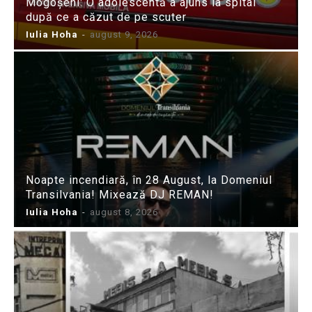
Mogoșeni: O adolescentă a ajuns la spital
după ce a căzut de pe scuter
Iulia Hoha
-
august 9, 2026
Noapte incendiară, în 28 August, la Domeniul
Transilvania! Mixează DJ REMAN!
Iulia Hoha
-
august 8, 2026