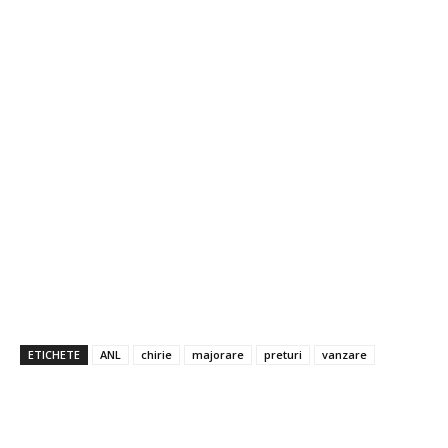
ETICHETE
ANL
chirie
majorare
preturi
vanzare