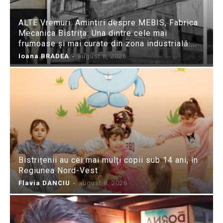
ALTE Vremuri. Amintiri despre MEBIS, Fabrica
Mecanica Bistrița: Una dintre cele mai
frumoase și mai curate din zona industrială:...
Ioana BRADEA
-
august 8, 2026
Bistrițenii au cei mai mulți copii sub 14 ani, în
Regiunea Nord-Vest
Flavia DANCIU
-
august 8, 2026