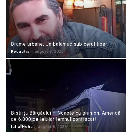
Drame urbane: Un balamuc sub cerul liber
Redactia
-
august 8, 2026
Bistrița Bârgăului – Noapte cu ghinion: Amendă
de 6.000 de lei, iar lemnul confiscat!
Iulia Hoha
-
august 8, 2026