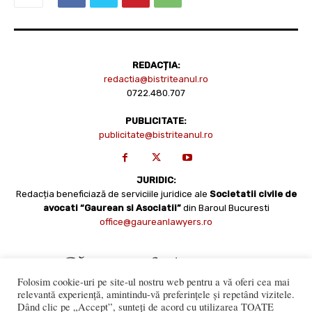
REDACȚIA:
redactia@bistriteanul.ro
0722.480.707
PUBLICITATE:
publicitate@bistriteanul.ro
JURIDIC:
Redacția beneficiază de serviciile juridice ale
Societatii civile de
avocati “Gaurean si Asociatii”
din Baroul Bucuresti
office@gaureanlawyers.ro
Folosim cookie-uri pe site-ul nostru web pentru a vă oferi cea mai
relevantă experiență, amintindu-vă preferințele și repetând vizitele.
Dând clic pe „Accept”, sunteți de acord cu utilizarea TOATE