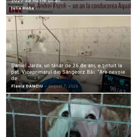
2027 să nu fie un an...
Iulia Hoha
-
august 8, 2026
Daniel Jarda, un tânăr de 26 de ani, e țintuit la
pat. Viceprimarul din Sângeorz Băi: ”Are nevoie
de...
Flavia DANCIU
-
august 7, 2026