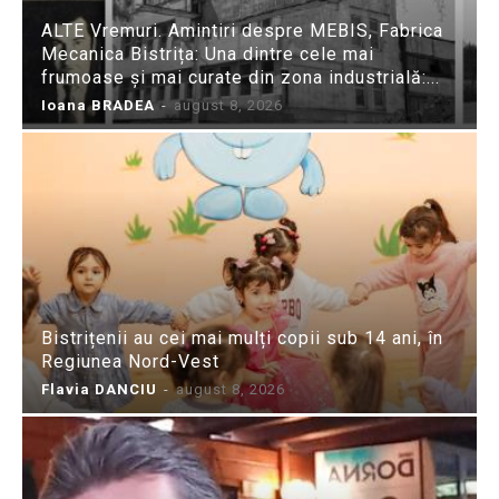
ALTE Vremuri. Amintiri despre MEBIS, Fabrica
Mecanica Bistrița: Una dintre cele mai
frumoase și mai curate din zona industrială:...
Ioana BRADEA
-
august 8, 2026
Bistrițenii au cei mai mulți copii sub 14 ani, în
Regiunea Nord-Vest
Flavia DANCIU
-
august 8, 2026