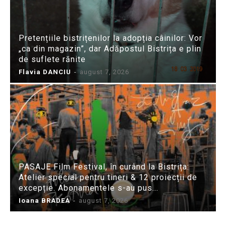
Pretențiile bistrițenilor la adopția câinilor: Vor
„ca din magazin”, dar Adăpostul Bistrița e plin
de suflete rănite
Flavia DANCIU
-
august 7, 2026
PASAJE Film Festival, în curând la Bistrița:
Atelier special pentru tineri & 12 proiecții de
excepție. Abonamentele s-au pus...
Ioana BRADEA
-
august 7, 2026