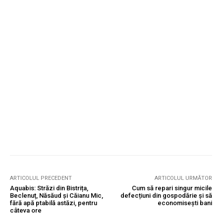
ARTICOLUL PRECEDENT
ARTICOLUL URMĂTOR
Aquabis: Străzi din Bistrița,
Cum să repari singur micile
Beclenuț, Năsăud și Căianu Mic,
defecțiuni din gospodărie și să
fără apă ptabilă astăzi, pentru
economisești bani
câteva ore