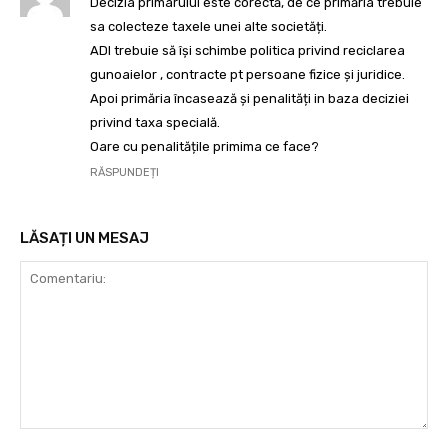
Decizia primarului este corectă, de ce primăria trebuie
sa colecteze taxele unei alte societăți.
ADI trebuie să își schimbe politica privind reciclarea
gunoaielor , contracte pt persoane fizice și juridice.
Apoi primăria încasează și penalități in baza deciziei
privind taxa specială.
Oare cu penalitățile primima ce face?
RĂSPUNDEȚI
LĂSAȚI UN MESAJ
Comentariu: