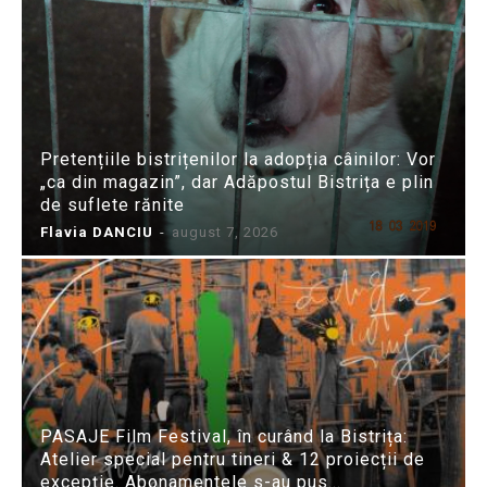
Pretențiile bistrițenilor la adopția câinilor: Vor
„ca din magazin”, dar Adăpostul Bistrița e plin
de suflete rănite
Flavia DANCIU
-
august 7, 2026
PASAJE Film Festival, în curând la Bistrița:
Atelier special pentru tineri & 12 proiecții de
excepție. Abonamentele s-au pus...