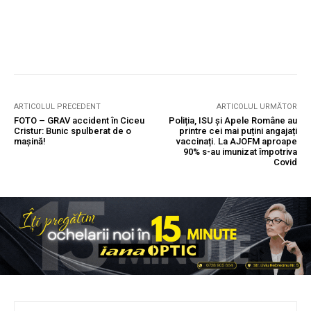
ARTICOLUL PRECEDENT
ARTICOLUL URMĂTOR
FOTO – GRAV accident în Ciceu
Poliția, ISU și Apele Române au
Cristur: Bunic spulberat de o
printre cei mai puțini angajați
mașină!
vaccinați. La AJOFM aproape
90% s-au imunizat împotriva
Covid