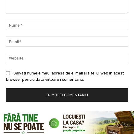
Comentariu:
Nu
Ema
Web
Salvați numele meu, adresa de e-mail și site-ul web în acest
browser pentru data viitoare i comentariu.