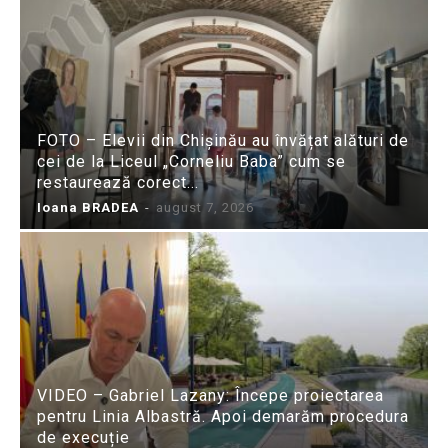
FOTO – Elevii din Chișinău au învățat alături de
cei de la Liceul „Corneliu Baba” cum se
restaurează corect...
Ioana BRADEA
-
august 7, 2026
VIDEO – Gabriel Lazany: Începe proiectarea
pentru Linia Albastră. Apoi demarăm procedura
de execuție