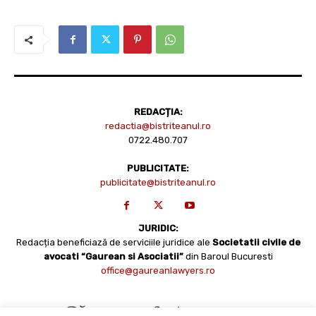
REDACȚIA:
redactia@bistriteanul.ro
0722.480.707
PUBLICITATE:
publicitate@bistriteanul.ro
JURIDIC:
Redacția beneficiază de serviciile juridice ale
Societatii civile de
avocati “Gaurean si Asociatii”
din Baroul Bucuresti
office@gaureanlawyers.ro