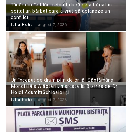
Tânăr din Coldău, reținut după ce a băgat în
spital un bărbat care a vrut să aplaneze un
conflict
Iulia Hoha
-
august 7, 2026
Un început de drum plin de grijă: Săptămâna
Mondială a Alăptării, marcată la Bistrița de Dr.
Heidi Adumitrăchioaiei și...
Iulia Hoha
-
august 7, 2026