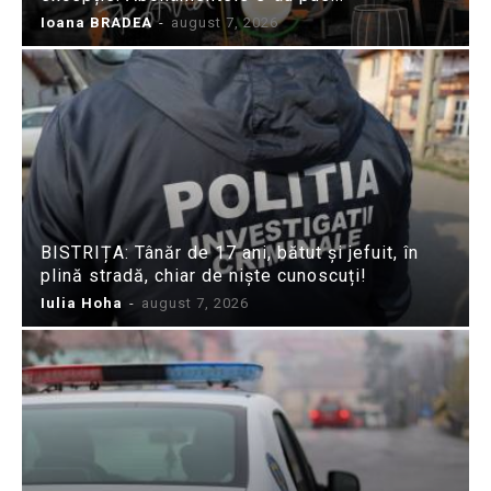
Ioana BRADEA
-
august 7, 2026
BISTRIȚA: Tânăr de 17 ani, bătut și jefuit, în
plină stradă, chiar de niște cunoscuți!
Iulia Hoha
-
august 7, 2026