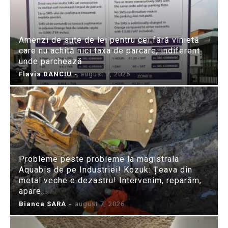
Amenzi de sute de lei pentru cei fără vinietă
care nu achită nici taxa de parcare, indiferent
unde parchează
Flavia DANCIU
-
august 7, 2026
Probleme peste probleme la magistrala
Aquabis de pe Industriei! Kozuk: Țeava din
metal veche e dezastru! Intervenim, reparăm,
apare...
Bianca SARA
-
august 7, 2026