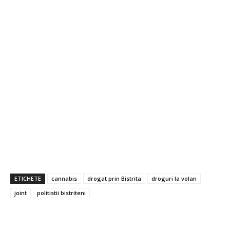
ETICHETE
cannabis
drogat prin Bistrita
droguri la volan
joint
politistii bistriteni