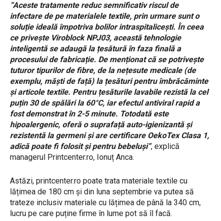
”Aceste tratamente reduc semnificativ riscul de
infectare de pe materialele textile, prin urmare sunt o
soluție ideală împotriva bolilor intraspitalicești. În ceea
ce privește Viroblock NPJ03, această tehnologie
inteligentă se adaugă la țesătură în faza finală a
procesului de fabricație. De menționat că se potrivește
tuturor tipurilor de fibre, de la nețesute medicale (de
exemplu, măști de față) la țesături pentru îmbrăcăminte
și articole textile. Pentru țesăturile lavabile rezistă la cel
puțin 30 de spălări la 60°C, iar efectul antiviral rapid a
fost demonstrat în 2-5 minute. Totodată este
hipoalergenic, oferă o suprafață auto-igienizantă și
rezistentă la germeni și are certificare OekoTex Clasa 1,
adică poate fi folosit și pentru bebeluși”
, explică
managerul Printcenter.ro, Ionuț Anca.
Astăzi, printcenter.ro poate trata materiale textile cu
lățimea de 180 cm și din luna septembrie va putea să
trateze inclusiv materiale cu lățimea de până la 340 cm,
lucru pe care puține firme în lume pot să îl facă.