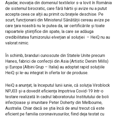
Așadar, inovația din domeniul textilelor s-a lovit în România
de sistemul birocratic, care fără hârtii și avize nu a putut
accepta ceea ce alții au primit cu brațele deschise. Pe
scurt, funcționarii din Ministerul Sănătății cereau avize pe
care țara noastră nu le putea da, iar certificările și toate
rapoartele științifice din spate, la care se adăuga
credibilitatea furnizorului elvețian al soluției
– HeiQ nu au
valorat nimic.
În schimb, branduri cunoscute din Statele Unite precum
Hanes, fabrici de confecții din Asia (Artistic Denim Mills)
și Europa (Albini Grup – Italia) au adoptat rapid soluțiile
HeiQ și le-au integrat în oferta lor de produse.
HeiQ a anunțat, la începutul lunii iunie, că soluția Viroblock
NPJ03 și-a dovedit eficiența împotriva Covid-19 într-o
testare realizată în cadrul laboratorului Institutului de boli
infecțioase și imunitare Peter Doherty din Melbourne,
Australia. Chiar dacă se știa încă de anul trecut că este
eficient pe familia coronavirusurilor, fiind deja testat cu