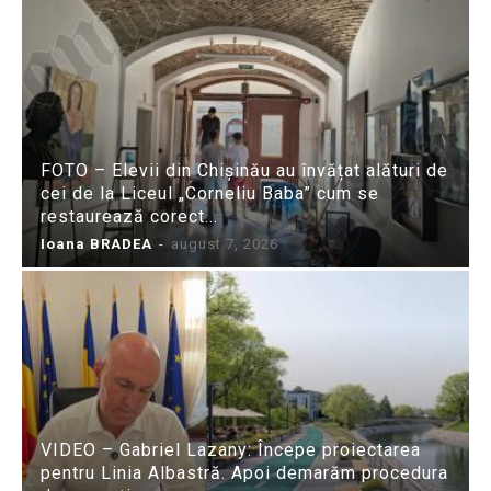
FOTO – Elevii din Chișinău au învățat alături de
cei de la Liceul „Corneliu Baba” cum se
restaurează corect...
Ioana BRADEA
-
august 7, 2026
VIDEO – Gabriel Lazany: Începe proiectarea
pentru Linia Albastră. Apoi demarăm procedura