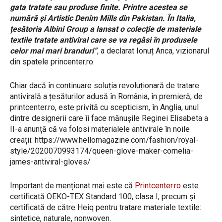
gata tratate sau produse finite. Printre acestea se
numără și Artistic Denim Mills din Pakistan. În Italia,
țesătoria Albini Group a lansat o colecție de materiale
textile tratate antiviral care se va regăsi în produsele
celor mai mari branduri”
, a declarat Ionuț Anca, vizionarul
din spatele princenter.ro.
Chiar dacă în continuare soluția revoluționară de tratare
antivirală a țesăturilor adusă în România, în premieră, de
printcenter.ro, este privită cu scepticism, în Anglia, unul
dintre designerii care îi face mănușile Reginei Elisabeta a
II-a anunță că va folosi materialele antivirale în noile
creații: https://www.hellomagazine.com/fashion/royal-
style/2020070993174/queen-glove-maker-cornelia-
james-antiviral-gloves/
Important de menționat mai este că
Printcenter.ro
este
certificată OEKO-TEX Standard 100, clasa I, precum și
certificată de către Heiq pentru tratare materiale textile:
sintetice, naturale, nonwoven.