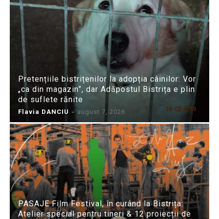
Pretențiile bistrițenilor la adopția câinilor: Vor
„ca din magazin”, dar Adăpostul Bistrița e plin
de suflete rănite
Flavia DANCIU
-
august 7, 2026
PASAJE Film Festival, în curând la Bistrița:
Atelier special pentru tineri & 12 proiecții de