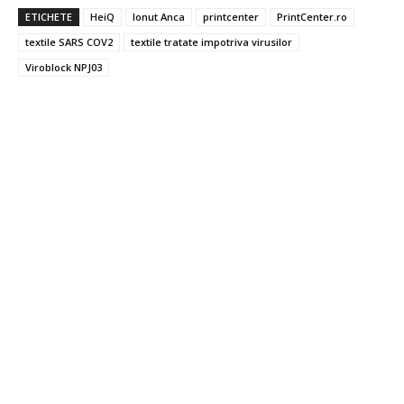
ETICHETE
HeiQ
Ionut Anca
printcenter
PrintCenter.ro
textile SARS COV2
textile tratate impotriva virusilor
Viroblock NPJ03