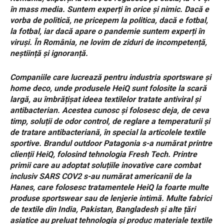
în mass media. Suntem experți în orice și nimic. Dacă e
vorba de politică, ne pricepem la politica, dacă e fotbal,
la fotbal, iar dacă apare o pandemie suntem experți în
viruși. În România, ne lovim de ziduri de incompetență,
neștiință și ignoranță.
Companiile care lucrează pentru industria sportsware și
home deco, unde produsele HeiQ sunt folosite la scară
largă, au îmbrățișat ideea textilelor tratate antiviral și
antibacterian. Acestea cunosc și folosesc deja, de ceva
timp, soluții de odor control, de reglare a temperaturii și
de tratare antibacteriană, în special la articolele textile
sportive. Brandul outdoor Patagonia s-a numărat printre
clienții HeiQ, folosind tehnologia Fresh Tech. Printre
primii care au adoptat soluțiile inovative care combat
inclusiv SARS COV2 s-au numărat americanii de la
Hanes, care folosesc tratamentele HeiQ la foarte multe
produse sportswear sau de lenjerie intimă. Multe fabrici
de textile din India, Pakistan, Bangladesh și alte țări
asiatice au preluat tehnologia și produc materiale textile