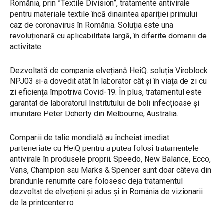
România, prin ”Textile Division”, tratamente antivirale
pentru materiale textile încă dinaintea apariției primului
caz de coronavirus în România. Soluția este una
revoluționară cu aplicabilitate largă, în diferite domenii de
activitate.
Dezvoltată de compania elvețiană HeiQ, soluția Viroblock
NPJ03 și-a dovedit atât în laborator cât și în viața de zi cu
zi eficiența împotriva Covid-19. În plus, tratamentul este
garantat de laboratorul Institutului de boli infecțioase și
imunitare Peter Doherty din Melbourne, Australia.
Companii de talie mondială au încheiat imediat
parteneriate cu HeiQ pentru a putea folosi tratamentele
antivirale în produsele proprii. Speedo, New Balance, Ecco,
Vans, Champion sau Marks & Spencer sunt doar câteva din
brandurile renumite care folosesc deja tratamentul
dezvoltat de elvețieni și adus și în România de vizionarii
de la printcenter.ro.