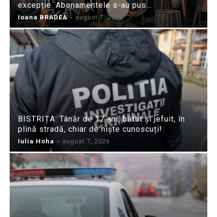
excepție. Abonamentele s-au pus...
Ioana BRADEA
-
august 7, 2026
BISTRIȚA: Tânăr de 17 ani, bătut și jefuit, în
plină stradă, chiar de niște cunoscuți!
Iulia Hoha
-
august 7, 2026