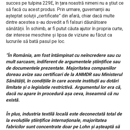
succes pe tulpina 229E, în țara noastră nimeni nu a știut ce
să facă cu acest produs. Prin urmare, guvernanții au
așteptat soluții „certificate” din afară, chiar dacă multe
dintre acestea s-au dovedit a fi falsuri dăunătoare
sănătății. În schimb, ar fi putut căuta ajutor în propria curte,
dar interese meschine și lipsa de viziune au făcut ca
lucrurile să bată pasul pe loc.
“În România, am fost întâmpinat cu neîncredere sau cu
mult sarcasm, indiferent de argumentele științifice sau
de documentele prezentate. Majoritatea companiilor
doreau avize sau certificari de la ANMDR sau Ministerul
Sănătății, în condițiile în care aceste instituții au dotări
limitate și o legislatie restrictivă. Argumentul lor era că,
dacă nu apare în procedură așa ceva, înseamnă că nu
există.
În plus, industria textilă locală este deconectată total de
la evoluțiile științifice internaționale, majoritatea
fabricilor sunt concentrate doar pe Lohn și așteaptă să