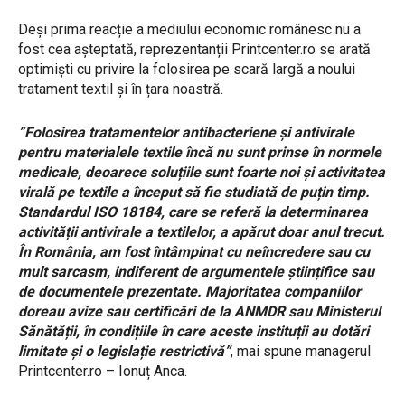
Deși prima reacție a mediului economic românesc nu a
fost cea așteptată, reprezentanții Printcenter.ro se arată
optimiști cu privire la folosirea pe scară largă a noului
tratament textil și în țara noastră.
”Folosirea tratamentelor antibacteriene și antivirale
pentru materialele textile încă nu sunt prinse în normele
medicale, deoarece soluțiile sunt foarte noi și activitatea
virală pe textile a început să fie studiată de puțin timp.
Standardul ISO 18184, care se referă la determinarea
activității antivirale a textilelor, a apărut doar anul trecut.
În România, am fost întâmpinat cu neîncredere sau cu
mult sarcasm, indiferent de argumentele științifice sau
de documentele prezentate. Majoritatea companiilor
doreau avize sau certificări de la ANMDR sau Ministerul
Sănătății, în condițiile în care aceste instituții au dotări
limitate și o legislație restrictivă”
, mai spune managerul
Printcenter.ro – Ionuț Anca.