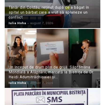
Tânăr din Coldău, reținut după ce a băgat în
spital un bărbat care a vrut să aplaneze un
conflict
Iulia Hoha
-
august 7, 2026
Un început de drum plin de grijă: Săptămâna
Mondială a Alăptării, marcată la Bistrița de Dr.
Heidi Adumitrăchioaiei și...
Iulia Hoha
-
august 7, 2026