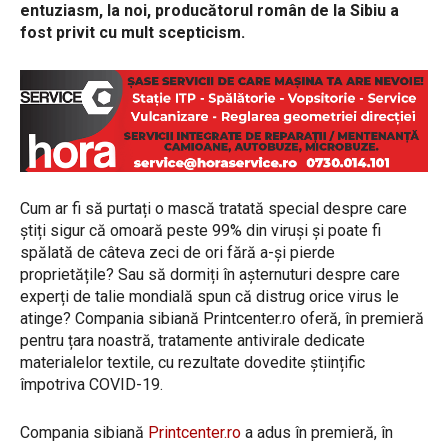
entuziasm, la noi, producătorul român de la Sibiu a
fost privit cu mult scepticism.
Cum ar fi să purtați o mască tratată special despre care
știți sigur că omoară peste 99% din viruși și poate fi
spălată de câteva zeci de ori fără a-și pierde
proprietățile? Sau să dormiți în așternuturi despre care
experți de talie mondială spun că distrug orice virus le
atinge? Compania sibiană Printcenter.ro oferă, în premieră
pentru țara noastră, tratamente antivirale dedicate
materialelor textile, cu rezultate dovedite științific
împotriva COVID-19.
Compania sibiană
Printcenter.ro
a adus în premieră, în