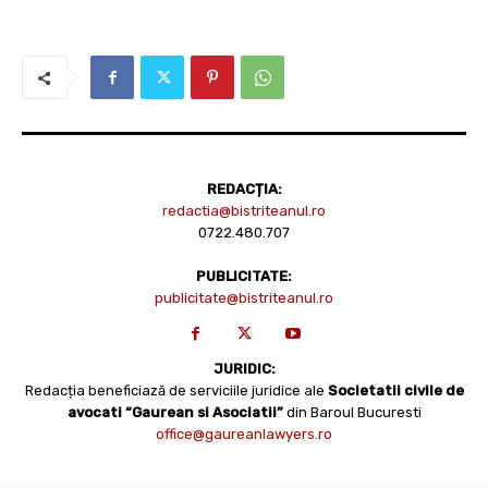
REDACȚIA:
redactia@bistriteanul.ro
0722.480.707
PUBLICITATE:
publicitate@bistriteanul.ro
JURIDIC:
Redacția beneficiază de serviciile juridice ale
Societatii civile de
avocati “Gaurean si Asociatii”
din Baroul Bucuresti
office@gaureanlawyers.ro