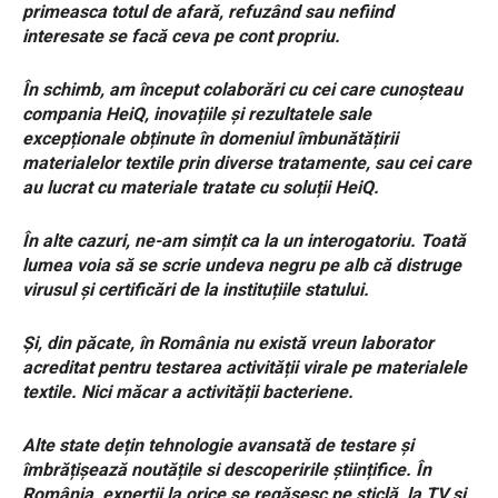
primeasca totul de afară, refuzând sau nefiind
interesate se facă ceva pe cont propriu.
În schimb, am început colaborări cu cei care cunoșteau
compania HeiQ, inovațiile și rezultatele sale
excepționale obținute în domeniul îmbunătățirii
materialelor textile prin diverse tratamente, sau cei care
au lucrat cu materiale tratate cu soluții HeiQ.
În alte cazuri, ne-am simțit ca la un interogatoriu. Toată
lumea voia să se scrie undeva negru pe alb că distruge
virusul și certificări de la instituțiile statului.
Și, din păcate, în România nu există vreun laborator
acreditat pentru testarea activității virale pe materialele
textile. Nici măcar a activității bacteriene.
Alte state dețin tehnologie avansată de testare și
îmbrățișează noutățile si descoperirile științifice. În
România, experții la orice se regăsesc pe sticlă, la TV și