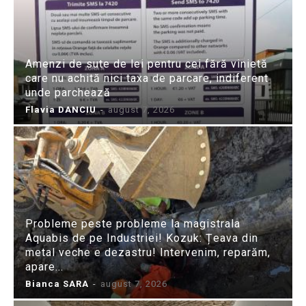
Amenzi de sute de lei pentru cei fără vinietă
care nu achită nici taxa de parcare, indiferent
unde parchează
Flavia DANCIU
-
august 7, 2026
Probleme peste probleme la magistrala
Aquabis de pe Industriei! Kozuk: Țeava din
metal veche e dezastru! Intervenim, reparăm,
apare...
Bianca SARA
-
august 7, 2026