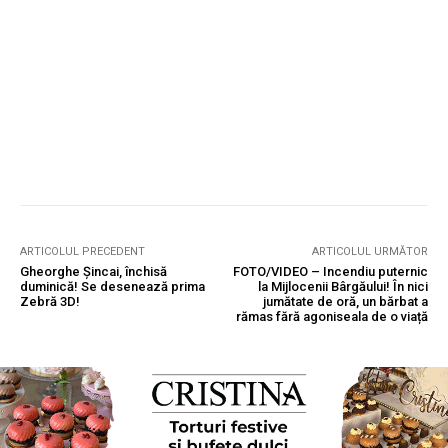
ARTICOLUL PRECEDENT
ARTICOLUL URMĂTOR
Gheorghe Șincai, închisă
FOTO/VIDEO – Incendiu puternic
duminică! Se desenează prima
la Mijlocenii Bârgăului! În nici
Zebră 3D!
jumătate de oră, un bărbat a
rămas fără agoniseala de o viață