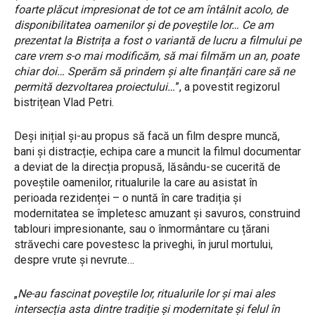
foarte plăcut impresionat de tot ce am întâlnit acolo, de
disponibilitatea oamenilor și de poveștile lor… Ce am
prezentat la Bistrița a fost o variantă de lucru a filmului pe
care vrem s-o mai modificăm, să mai filmăm un an, poate
chiar doi… Sperăm să prindem și alte finanțări care să ne
permită dezvoltarea proiectului…
”, a povestit regizorul
bistrițean Vlad Petri.
Deși inițial și-au propus să facă un film despre muncă,
bani și distracție, echipa care a muncit la filmul documentar
a deviat de la direcția propusă, lăsându-se cucerită de
poveștile oamenilor, ritualurile la care au asistat în
perioada rezidenței – o nuntă în care tradiția și
modernitatea se împletesc amuzant și savuros, construind
tablouri impresionante, sau o înmormântare cu țărani
străvechi care povestesc la priveghi, în jurul mortului,
despre vrute și nevrute…
„
Ne-au fascinat poveștile lor, ritualurile lor și mai ales
intersecția asta dintre tradiție și modernitate și felul în