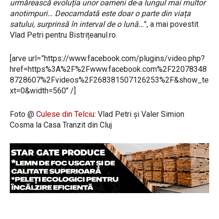
urmărească evoluția unor oameni de-a lungul mai multor
anotimpuri… Deocamdată este doar o parte din viața
satului, surprinsă în interval de o lună…
”, a mai povestit
Vlad Petri pentru Bistrițeanul.ro.
[arve url=”https://www.facebook.com/plugins/video.php?
href=https%3A%2F%2Fwww.facebook.com%2F22078348
8728607%2Fvideos%2F268381507126253%2F&show_te
xt=0&width=560″ /]
Foto @
Culese din Telciu
: Vlad Petri și Valer Simion
Cosma la Casa Tranzit din Cluj