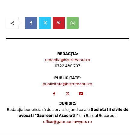
REDACȚIA:
redactia@bistriteanul.ro
0722.480.707
PUBLICITATE:
publicitate@bistriteanul.ro
JURIDIC:
Redacția beneficiază de serviciile juridice ale
Societatii civile de
avocati “Gaurean si Asociatii”
din Baroul Bucuresti
office@gaureanlawyers.ro