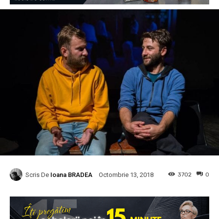
Scris De
Ioana BRADEA
3702
0
Octombrie 13, 2018