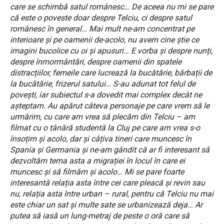
care se schimbă satul românesc… De aceea nu mi se pare
că este o poveste doar despre Telciu, ci despre satul
românesc în general… Mai mult ne-am concentrat pe
interioare și pe oamenii de-acolo, nu avem cine știe ce
imagini bucolice cu oi și apusuri… E vorba și despre nunți,
despre înmormântări, despre oamenii din spatele
distracțiilor, femeile care lucrează la bucătărie, bărbații de
la bucătărie, frizerul satului… S-au adunat tot felul de
povești, iar subiectul s-a dovedit mai complex decât ne
așteptam. Au apărut câteva personaje pe care vrem să le
urmărim, cu care am vrea să plecăm din Telciu – am
filmat cu o tânără studentă la Cluj pe care am vrea s-o
însoțim și acolo, dar și câțiva tineri care muncesc în
Spania și Germania și ne-am gândit că ar fi interesant să
dezvoltăm tema asta a migrației în locul în care ei
muncesc și să filmăm și acolo… Mi se pare foarte
interesantă relația asta între cei care pleacă și revin sau
nu, relația asta între urban – rural, pentru că Telciu nu mai
este chiar un sat și multe sate se urbanizează deja…
Ar
putea să iasă un lung-metraj de peste o oră care să