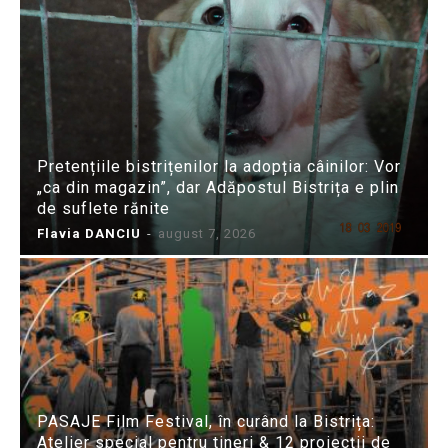
Pretențiile bistrițenilor la adopția câinilor: Vor
„ca din magazin”, dar Adăpostul Bistrița e plin
de suflete rănite
Flavia DANCIU
-
august 7, 2026
PASAJE Film Festival, în curând la Bistrița:
Atelier special pentru tineri & 12 proiecții de