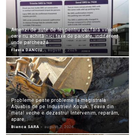
Amenzi de sute de lei pentru cei fără vinietă
care nu achită nici taxa de parcare, indiferent
unde parchează
Flavia DANCIU
-
august 7, 2026
Probleme peste probleme la magistrala
Aquabis de pe Industriei! Kozuk: Țeava din
metal veche e dezastru! Intervenim, reparăm,
apare...
Bianca SARA
-
august 7, 2026