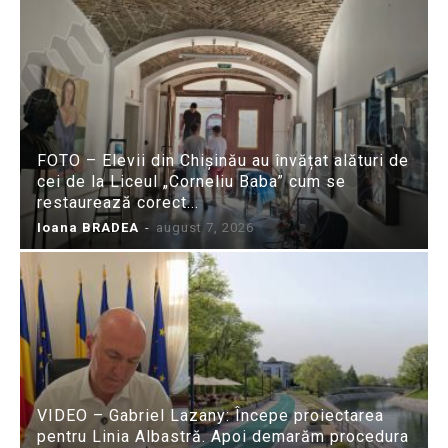
FOTO – Elevii din Chișinău au învățat alături de
cei de la Liceul „Corneliu Baba” cum se
restaurează corect...
Ioana BRADEA
-
august 7, 2026
VIDEO – Gabriel Lazany: Începe proiectarea
pentru Linia Albastră. Apoi demarăm procedura