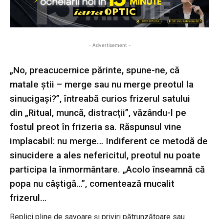
- Advertisement -
„No, preacucernice părinte, spune-ne, că
matale știi – merge sau nu merge preotul la
sinucigași?”, întreabă curios frizerul satului
din „Ritual, muncă, distracții”, văzându-l pe
fostul preot în frizeria sa. Răspunsul vine
implacabil: nu merge… Indiferent ce metodă de
sinucidere a ales nefericitul, preotul nu poate
participa la înmormântare. „Acolo înseamnă că
popa nu câștigă…”, comentează mucalit
frizerul…
Replici pline de savoare și priviri pătrunzătoare sau