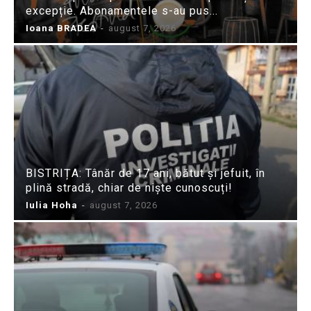
excepție. Abonamentele s-au pus...
Ioana BRADEA
-
august 7, 2026
BISTRIȚA: Tânăr de 17 ani, bătut și jefuit, în
plină stradă, chiar de niște cunoscuți!
Iulia Hoha
-
august 7, 2026