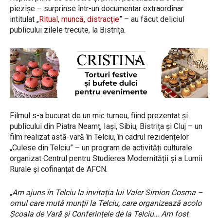
piezișe – surprinse într-un documentar extraordinar
intitulat „
Ritual, muncă, distracție
” – au făcut deliciul
publicului zilele trecute, la Bistrița.
Filmul s-a bucurat de un mic turneu, fiind prezentat și
publicului din Piatra Neamț, Iași, Sibiu, Bistrița și Cluj – un
film realizat astă-vară în Telciu, în cadrul rezidențelor
„Culese din Telciu” – un program de activități culturale
organizat Centrul pentru Studierea Modernității și a Lumii
Rurale și cofinanțat de AFCN.
„
Am ajuns în Telciu la invitația lui Valer Simion Cosma –
omul care mută munții la Telciu, care organizează acolo
Școala de Vară și Conferințele de la Telciu… Am fost