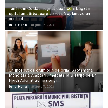
Tânăr din Coldău, reținut după ce a băgat în
spital un bărbat care a vrut să aplaneze un
conflict
Iulia Hoha
-
august 7, 2026
Un început de drum plin de grijă: Săptămâna
Mondială a Alăptării, marcată la Bistrița de Dr.
Heidi Adumitrăchioaiei și...
Iulia Hoha
-
august 7, 2026