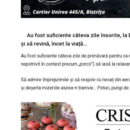
Au fost suficiente câteva zile însorite, la 
și să revină, încet la viață…
Au fost suficiente câteva zile de primăvară pentru ca 
nepotrivit în context precum „porcii”) să iasă la relaxa
Să admire împrejurimile și să respire cu nesaț din aerul
și deșerta mizeriile aiurea-n tramvai… Peturi, pungi de