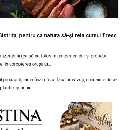
Bistrița, pentru ca natura să-și reia cursul firesc
mizerabilii (ca să nu folosim un termen dur și probabil
re, în apropierea orașului…
 proaspăt, iar în final să se facă nevăzuți, nu înainte de a-
 plastic, gunoaie…