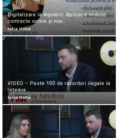
Digitalizare la Aquabis: Aplicație mobilă,
contracte online și mai...
Iulia Hoha
-
august 3, 2026
VIDEO – Peste 100 de racorduri ilegale la
rețeaua...
Iulia Hoha
-
iulie 31, 2026