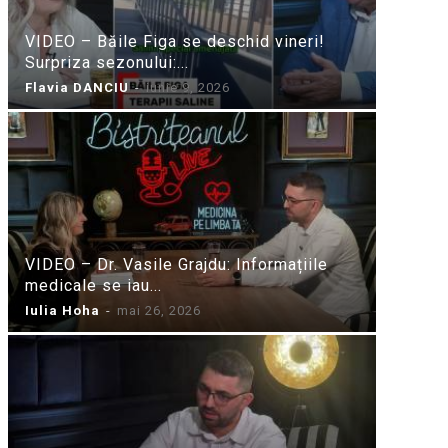
VIDEO – Băile Figa se deschid vineri!
Surpriza sezonului:...
Flavia DANCIU
-
iunie 9, 2026
VIDEO – Dr. Vasile Grajdu: Informațiile
medicale se iau...
Iulia Hoha
-
mai 26, 2026