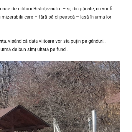
se de cititorii Bistrițeanul.ro – și, din păcate, nu vor fi
mizerabilii care – fără să clipească – lasă în urma lor
a, visând că data viitoare vor sta puțin pe gânduri…
 urmă de bun simț uitată pe fund…