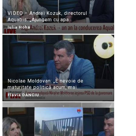
VIDEO – Andrei Kozuk, directorul
Aquabis: „Ajungem cu apa...
Iulia Hoha
-
iulie 21, 2026
Nicolae Moldovan: „E nevoie de
maturitate politică acum, mai...
Flavia DANCIU
-
iunie 10, 2026