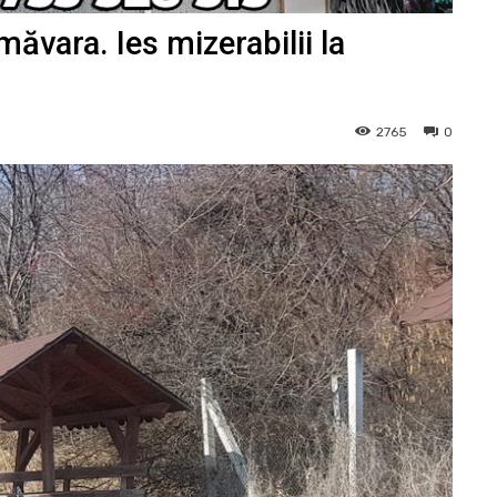
ăvara. Ies mizerabilii la
2765
0