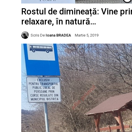
Rostul de dimineață: Vine prim
relaxare, în natură…
Scris De
Ioana BRADEA
Martie 5, 2019