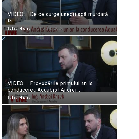
VIDEO – De ce curge uneori apă murdară
la...
Iulia Hoha
-
iulie 24, 2026
VIDEO – Provocările primului an la
conducerea Aquabis! Andrei...
Iulia Hoha
-
iulie 21, 2026