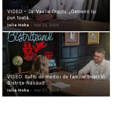
VIDEO – Dr. Vasile Grajdu: „Oamenii își
pun toată...
Iulia Hoha
-
mai 22, 2026
VIDEO: Suflu de medici de familie tineri în
Bistrița-Năsăud!...
Iulia Hoha
-
mai 21, 2026