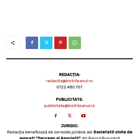
REDACȚIA:
redactia@bistriteanul.ro
0722.480.707
PUBLICITATE:
publicitate@bistriteanul.ro
JURIDIC:
Redacția beneficiază de serviciile juridice ale
Societatii civile de
avocati “Gaurean si Asociatii”
din Baroul Bucuresti