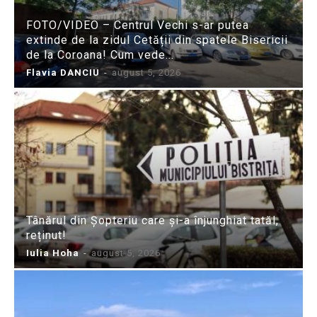
FOTO/VIDEO – Centrul Vechi s-ar putea
extinde de la zidul Cetății din spatele Bisericii
de la Coroana! Cum vede...
Flavia DANCIU
-
august 5, 2026
Tânărul din Șopteriu care și-a înjunghiat tatăl,
reținut!
Iulia Hoha
-
august 5, 2026