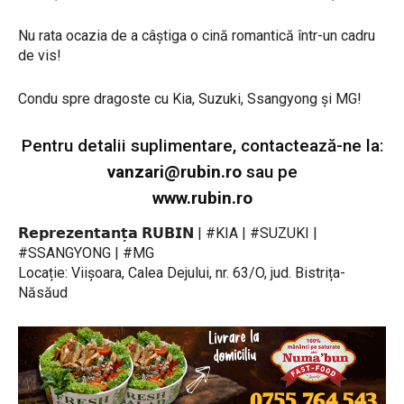
Nu rata ocazia de a câștiga o cină romantică într-un cadru
de vis!
Condu spre dragoste cu Kia, Suzuki, Ssangyong și MG!
Pentru detalii suplimentare, contactează-ne la:
vanzari@rubin.ro
sau pe
www.rubin.ro
𝗥𝗲𝗽𝗿𝗲𝘇𝗲𝗻𝘁𝗮𝗻𝘁̦𝗮 𝗥𝗨𝗕𝗜𝗡 | #KIA | #SUZUKI |
#SSANGYONG | #MG
Locație: Viișoara, Calea Dejului, nr. 63/O, jud. Bistrița-
Năsăud