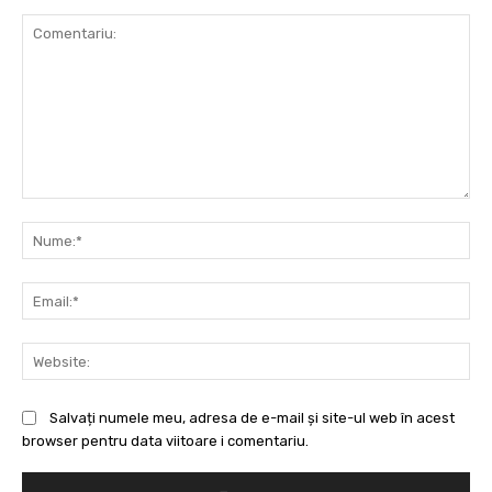
Comentariu:
Nu
Ema
Web
Salvați numele meu, adresa de e-mail și site-ul web în acest
browser pentru data viitoare i comentariu.