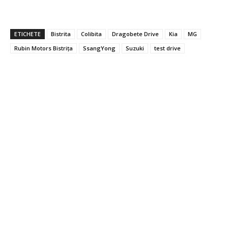
ETICHETE
Bistrita
Colibita
Dragobete Drive
Kia
MG
Rubin Motors Bistrița
SsangYong
Suzuki
test drive