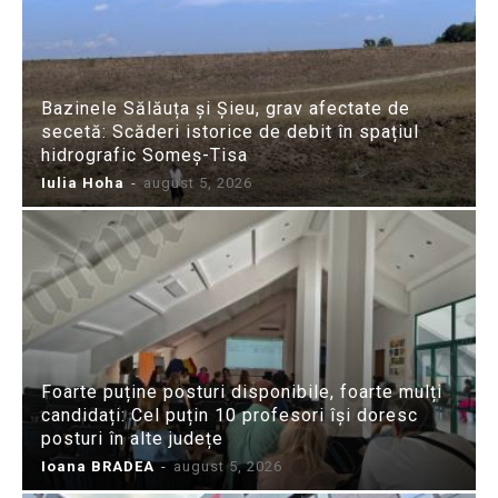
Bazinele Sălăuța și Șieu, grav afectate de
secetă: Scăderi istorice de debit în spațiul
hidrografic Someș-Tisa
Iulia Hoha
-
august 5, 2026
Foarte puține posturi disponibile, foarte mulți
candidați: Cel puțin 10 profesori își doresc
posturi în alte județe
Ioana BRADEA
-
august 5, 2026