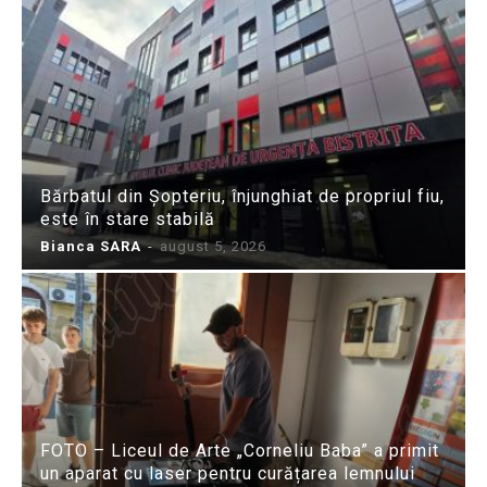
Bărbatul din Șopteriu, înjunghiat de propriul fiu,
este în stare stabilă
Bianca SARA
-
august 5, 2026
FOTO – Liceul de Arte „Corneliu Baba” a primit
un aparat cu laser pentru curățarea lemnului