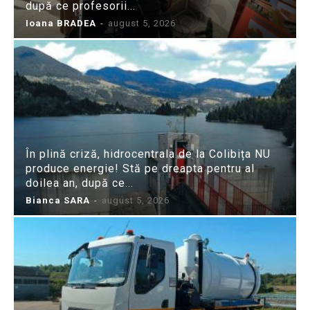
după ce profesorii...
Ioana BRADEA
-
august 5, 2026
În plină criză, hidrocentrala de la Colibița NU
produce energie! Stă pe dreapta pentru al
doilea an, după ce...
Bianca SARA
-
august 5, 2026