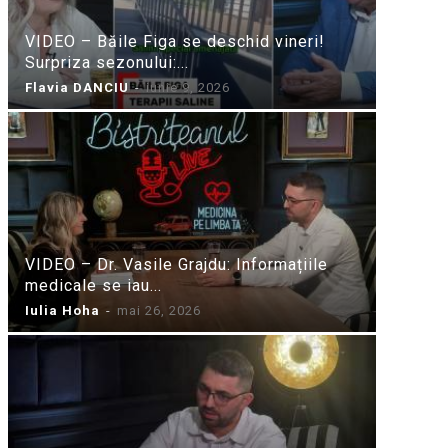
VIDEO – Băile Figa se deschid vineri!
Surpriza sezonului:...
Flavia DANCIU
-
iunie 9, 2026
VIDEO – Dr. Vasile Grajdu: Informațiile
medicale se iau...
Iulia Hoha
-
mai 26, 2026