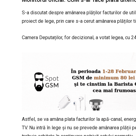
S-a discutat despre amânarea plăților facturilor de util
proiect de lege, prin care s-a cerut amânarea plăților ti
Camera Deputaților, for decizional, a votat legea, cu 243
Astfel, se va amâna plata facturilor la apă-canal, energi
TV. Nu intră în lege și nu se prevede amânarea plății pe