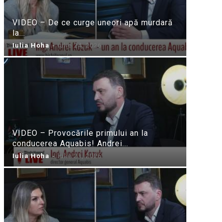
VIDEO – De ce curge uneori apă murdară
la...
Iulia Hoha
-
iulie 24, 2026
VIDEO – Provocările primului an la
conducerea Aquabis! Andrei...
Iulia Hoha
-
iulie 21, 2026