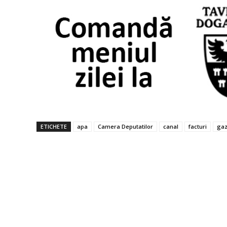
ETICHETE
apa
Camera Deputatilor
canal
facturi
ga