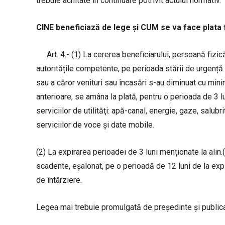
trebuie achitate în continuare potrivit actului normativ.
CINE beneficiază de lege și CUM se va face plata f
Art. 4.- (1) La cererea beneficiarului, persoană fiz
autoritățile competente, pe perioada stării de urgență 
sau a căror venituri sau încasări s-au diminuat cu mini
anterioare, se amâna la plată, pentru o perioada de 3 lun
serviciilor de utilităţi: apă-canal, energie, gaze, salubr
serviciilor de voce și date mobile.
(2) La expirarea perioadei de 3 luni menționate la alin.(1
scadente, eșalonat, pe o perioadă de 12 luni de la expi
de întârziere.
Legea mai trebuie promulgată de președinte și publicată