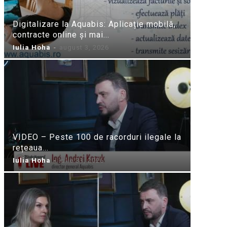
Digitalizare la Aquabis: Aplicație mobilă,
contracte online și mai...
Iulia Hoha
-
august 3, 2026
VIDEO – Peste 100 de racorduri ilegale la
rețeaua...
Iulia Hoha
-
iulie 31, 2026