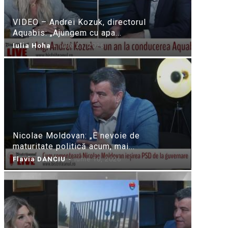
VIDEO – Andrei Kozuk, directorul
Aquabis: „Ajungem cu apa...
Iulia Hoha
-
iulie 21, 2026
Nicolae Moldovan: „E nevoie de
maturitate politică acum, mai...
Flavia DANCIU
-
iunie 10, 2026