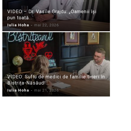
VIDEO – Dr. Vasile Grajdu: „Oamenii își
pun toată...
Iulia Hoha
-
mai 22, 2026
VIDEO: Suflu de medici de familie tineri în
Bistrița-Năsăud!...
Iulia Hoha
-
mai 21, 2026