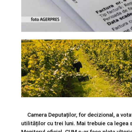
Camera Deputaților, for decizional, a vota
utilităților cu trei luni. Mai trebuie ca lege
Monitorul oficial. CUM s-ar face plata ulterio