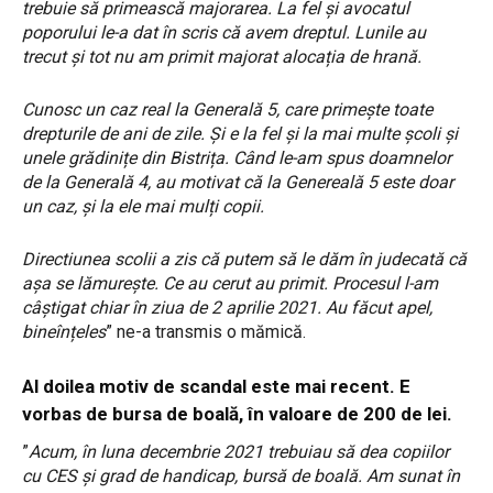
trebuie să primească majorarea. La fel și avocatul
poporului le-a dat în scris că avem dreptul. Lunile au
trecut și tot nu am primit majorat alocația de hrană.
Cunosc un caz real la Generală 5, care primește toate
drepturile de ani de zile. Și e la fel și la mai multe școli și
unele grădinițe din Bistrița. Când le-am spus doamnelor
de la Generală 4, au motivat că la Genereală 5 este doar
un caz, și la ele mai mulți copii.
Directiunea scolii a zis că putem să le dăm în judecată că
așa se lămurește. Ce au cerut au primit. Procesul l-am
câștigat chiar în ziua de 2 aprilie 2021. Au făcut apel,
bineînțeles
” ne-a transmis o mămică.
Al doilea motiv de scandal este mai recent. E
vorbas de bursa de boală, în valoare de 200 de lei.
”
Acum, în luna decembrie 2021 trebuiau să dea copiilor
cu CES și grad de handicap, bursă de boală. Am sunat în