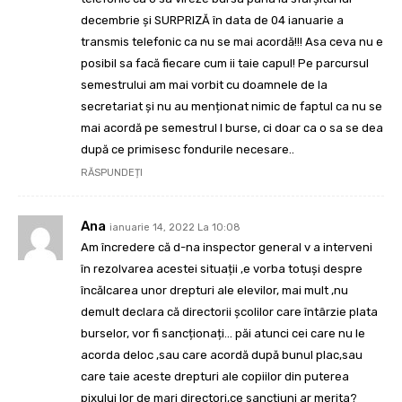
decembrie și SURPRIZĂ în data de 04 ianuarie a
transmis telefonic ca nu se mai acordă!!! Asa ceva nu e
posibil sa facă fiecare cum ii taie capul! Pe parcursul
semestrului am mai vorbit cu doamnele de la
secretariat și nu au menționat nimic de faptul ca nu se
mai acordă pe semestrul I burse, ci doar ca o sa se dea
după ce primisesc fondurile necesare..
RĂSPUNDEȚI
Ana
ianuarie 14, 2022 La 10:08
Am încredere că d-na inspector general v a interveni
în rezolvarea acestei situații ,e vorba totuși despre
încălcarea unor drepturi ale elevilor, mai mult ,nu
demult declara că directorii școlilor care întârzie plata
burselor, vor fi sancționați… păi atunci cei care nu le
acorda deloc ,sau care acordă după bunul plac,sau
care taie aceste drepturi ale copiilor din puterea
pixului lor de mari directori,ce sancțiuni ar merita?