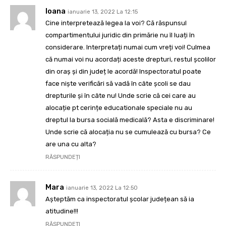
Ioana
ianuarie 13, 2022 La 12:15
Cine interpretează legea la voi? Că răspunsul
compartimentului juridic din primărie nu îl luați în
considerare. Interpretați numai cum vreți voi! Culmea
că numai voi nu acordați aceste drepturi, restul școlilor
din oraș și din județ le acordă! Inspectoratul poate
face niște verificări să vadă în câte școli se dau
drepturile și în câte nu! Unde scrie că cei care au
alocație pt cerințe educationale speciale nu au
dreptul la bursa socială medicală? Asta e discriminare!
Unde scrie că alocația nu se cumulează cu bursa? Ce
are una cu alta?
RĂSPUNDEȚI
Mara
ianuarie 13, 2022 La 12:50
Așteptăm ca inspectoratul școlar județean să ia
atitudine!!!
RĂSPUNDEȚI