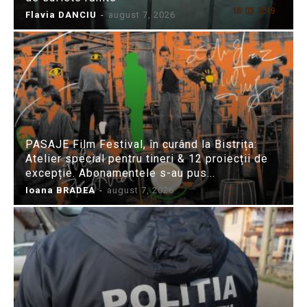
Flavia DANCIU
-
august 7, 2026
PASAJE Film Festival, în curând la Bistrița:
Atelier special pentru tineri & 12 proiecții de
excepție. Abonamentele s-au pus...
Ioana BRADEA
-
august 7, 2026