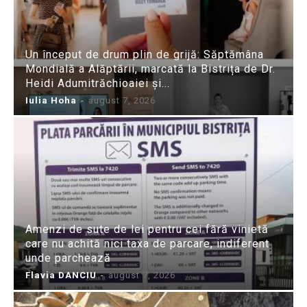
Un început de drum plin de grijă: Săptămâna
Mondială a Alăptării, marcată la Bistrița de Dr.
Heidi Adumitrăchioaiei și...
Iulia Hoha
-
august 7, 2026
Amenzi de sute de lei pentru cei fără vinietă
care nu achită nici taxa de parcare, indiferent
unde parchează
Flavia DANCIU
-
august 7, 2026