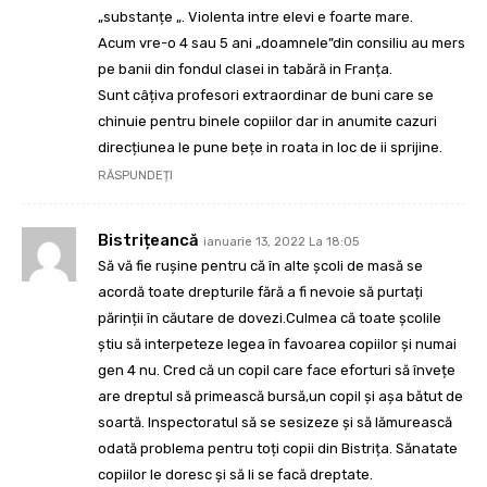
„substanțe „. Violenta intre elevi e foarte mare.
Acum vre-o 4 sau 5 ani „doamnele”din consiliu au mers
pe banii din fondul clasei in tabără in Franța.
Sunt câțiva profesori extraordinar de buni care se
chinuie pentru binele copiilor dar in anumite cazuri
direcțiunea le pune bețe in roata in loc de ii sprijine.
RĂSPUNDEȚI
Bistrițeancă
ianuarie 13, 2022 La 18:05
Să vă fie rușine pentru că în alte școli de masă se
acordă toate drepturile fără a fi nevoie să purtați
părinții în căutare de dovezi.Culmea că toate școlile
știu să interpeteze legea în favoarea copiilor și numai
gen 4 nu. Cred că un copil care face eforturi să învețe
are dreptul să primească bursă,un copil și așa bătut de
soartă. Inspectoratul să se sesizeze și să lămurească
odată problema pentru toți copii din Bistrița. Sănatate
copiilor le doresc și să li se facă dreptate.