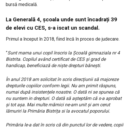
bursă medicală.
La Generală 4, școala unde sunt încadrați 39
de elevi cu CES, s-a iscat un scandal.
Primul a început în 2018, fiind încă în proces de judecare.
”
Sunt mama unui copil înscris la Școală gimnaziala nr 4
Bistrita. Copilul având certificat de CES și grad de
handicap, beneficiază de niște drepturi bănești.
În anul 2018 am solicitat în scris direcțiunii să majoreze
drepturile copiilor conform legii. Nu am primit răspuns,
numai după insistențele noastre. O dată ni se spunea că
nu suntem in drepturi. O dată să așteptăm că s-a aprobat
și tot așa. Mai multe mămici ne-am unit și am cerut
lămuriri la Primăria Bistrița si la avocatul poporului.
Primăria le-a dat în scris că din punctul lor de vedere, copii