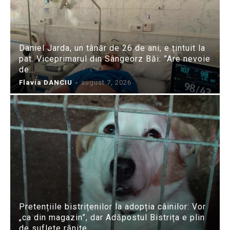
Daniel Jarda, un tânăr de 26 de ani, e țintuit la
pat. Viceprimarul din Sângeorz Băi: ”Are nevoie
de...
Flavia DANCIU
-
august 7, 2026
Pretențiile bistrițenilor la adopția câinilor: Vor
„ca din magazin”, dar Adăpostul Bistrița e plin
de suflete rănite