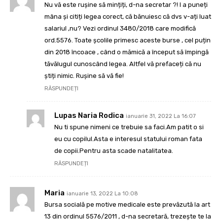
Nu vă este rușine să mințiți, d-na secretar ?! I a puneți
mâna și citiți legea corect, că bănuiesc că dvs v-ați luat
salariul ,nu? Vezi ordinul 3480/2018 care modifică
ord.5576. Toate școlile primesc aceste burse , cel puțin
din 2018 încoace , când o mămică a început să împingă
tăvălugul cunoscând legea. Altfel vă prefaceți că nu
știți nimic. Rușine să vă fie!
RĂSPUNDEȚI
Lupas Naria Rodica
ianuarie 31, 2022 La 16:07
Nu ti spune nimeni ce trebuie sa faci.Am patit o si
eu cu copilul.Asta e interesul statului roman fata
de copii.Pentru asta scade natalitatea.
RĂSPUNDEȚI
Maria
ianuarie 13, 2022 La 10:08
Bursa socială pe motive medicale este prevăzută la art
13 din ordinul 5576/2011 , d-na secretară, trezește te la