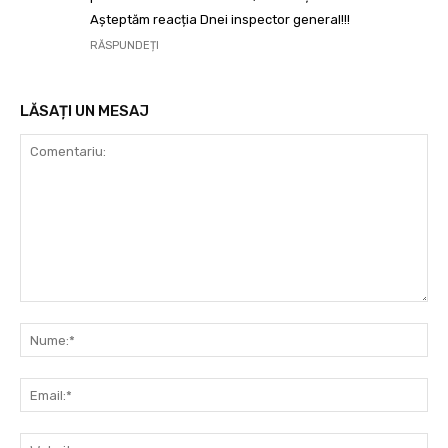
Așteptăm reacția Dnei inspector general!!!
RĂSPUNDEȚI
LĂSAȚI UN MESAJ
Comentariu:
Nu
Ema
Web