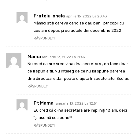
Fratoiu Ionela
aprilie 15, 2022 La 20:43
Mămici știți careva când se dau banii ptr copii cu
ces am depus și eu actele din decembrie 2022
RĂSPUNDEȚI
Mama
ianuarie 13, 2022 La 11:43
Nu cred ca are vreo vina dna secretara , ea face doar
ce ii spun altii. Nu înțeleg de ce nu isi spune parerea
dna directoare,dar poate o ajuta Inspectoratul Scolar.
RĂSPUNDEȚI
Pt Mama
ianuarie 13, 2022 La 12:54
Eu cred că d-na secretară are împliniți 18 ani, deci
își asumă ce spune!!!
RĂSPUNDEȚI