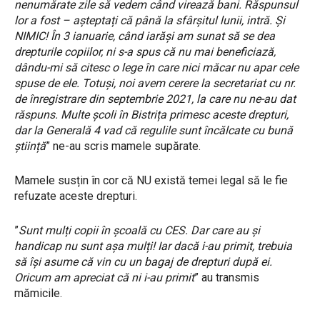
nenumărate zile să vedem când virează bani. Răspunsul
lor a fost – așteptați că până la sfârșitul lunii, intră. Și
NIMIC! În 3 ianuarie, când iarăși am sunat să se dea
drepturile copiilor, ni s-a spus că nu mai beneficiază,
dându-mi să citesc o lege în care nici măcar nu apar cele
spuse de ele. Totuși, noi avem cerere la secretariat cu nr.
de înregistrare din septembrie 2021, la care nu ne-au dat
răspuns. Multe școli în Bistrița primesc aceste drepturi,
dar la Generală 4 vad că regulile sunt încălcate cu bună
știință
” ne-au scris mamele supărate.
Mamele susțin în cor că NU există temei legal să le fie
refuzate aceste drepturi.
”
Sunt mulți copii în școală cu CES. Dar care au și
handicap nu sunt așa mulți! Iar dacă i-au primit, trebuia
să își asume că vin cu un bagaj de drepturi după ei.
Oricum am apreciat că ni i-au primit
” au transmis
mămicile.