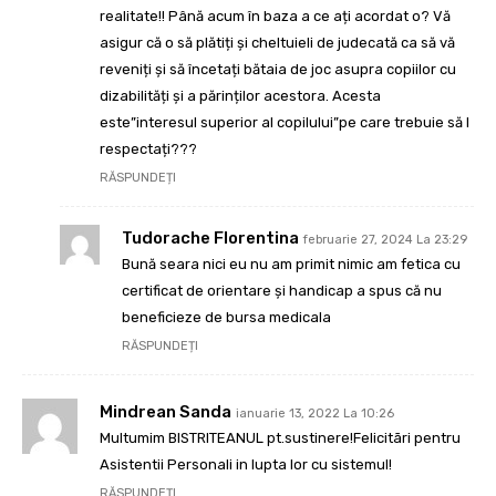
realitate!! Până acum în baza a ce ați acordat o? Vă
asigur că o să plătiți și cheltuieli de judecată ca să vă
reveniți și să încetați bătaia de joc asupra copiilor cu
dizabilități și a părinților acestora. Acesta
este”interesul superior al copilului”pe care trebuie să l
respectați???
RĂSPUNDEȚI
Tudorache Florentina
februarie 27, 2024 La 23:29
Bună seara nici eu nu am primit nimic am fetica cu
certificat de orientare și handicap a spus că nu
beneficieze de bursa medicala
RĂSPUNDEȚI
Mindrean Sanda
ianuarie 13, 2022 La 10:26
Multumim BISTRITEANUL pt.sustinere!Felicitãri pentru
Asistentii Personali in lupta lor cu sistemul!
RĂSPUNDEȚI