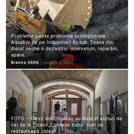
Probleme peste probleme la magistrala
Aquabis de pe Industriei! Kozuk: Țeava din
metal veche e dezastru! Intervenim, reparăm,
apare...
Bianca SARA
-
august 7, 2026
FOTO – Elevii din Chișinău au învățat alături de
cei de la Liceul „Corneliu Baba” cum se
restaurează corect...