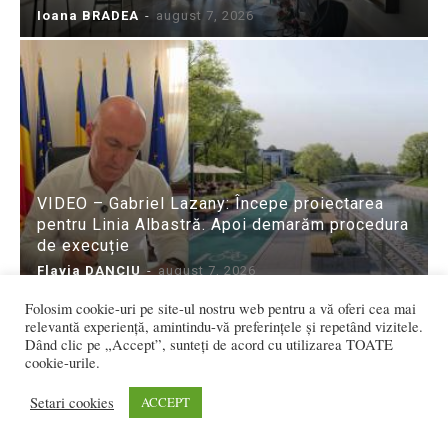
Ioana BRADEA
-
august 7, 2026
VIDEO – Gabriel Lazany: Începe proiectarea
pentru Linia Albastră. Apoi demarăm procedura
de execuție
Flavia DANCIU
-
august 7, 2026
Folosim cookie-uri pe site-ul nostru web pentru a vă oferi cea mai
relevantă experiență, amintindu-vă preferințele și repetând vizitele.
Dând clic pe „Accept”, sunteți de acord cu utilizarea TOATE
cookie-urile.
Setari cookies
ACCEPT