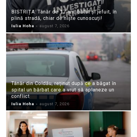
BISTRIȚA: Tânăr de 17 ani, bătut și jefuit, în
plină stradă, chiar de niște cunoscuți!
Iulia Hoha
-
august 7, 2026
Tânăr din Coldău, reținut după ce a băgat în
spital un bărbat care a vrut să aplaneze un
conflict
Iulia Hoha
-
august 7, 2026