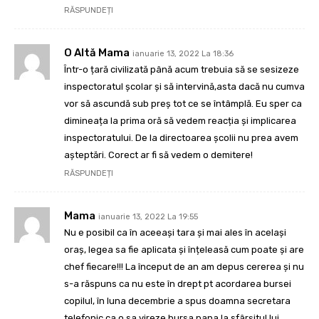
RĂSPUNDEȚI
O Altă Mama
ianuarie 13, 2022 La 18:36
Într-o țară civilizată până acum trebuia să se sesizeze
inspectoratul școlar și să intervină,asta dacă nu cumva
vor să ascundă sub preș tot ce se întâmplă. Eu sper ca
dimineața la prima oră să vedem reacția și implicarea
inspectoratului. De la directoarea școlii nu prea avem
așteptări. Corect ar fi să vedem o demitere!
RĂSPUNDEȚI
Mama
ianuarie 13, 2022 La 19:55
Nu e posibil ca în aceeași tara și mai ales în același
oraș, legea sa fie aplicata și înțeleasă cum poate și are
chef fiecare!!! La început de an am depus cererea și nu
s-a răspuns ca nu este în drept pt acordarea bursei
copilul, în luna decembrie a spus doamna secretara
telefonic ca o sa vireze bursa pana la sfârșitul lui