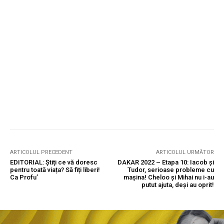
ARTICOLUL PRECEDENT
ARTICOLUL URMĂTOR
EDITORIAL: Știți ce vă doresc
DAKAR 2022 – Etapa 10: Iacob și
pentru toată viața? Să fiți liberi!
Tudor, serioase probleme cu
Ca Profu’
mașina! Cheloo și Mihai nu i-au
putut ajuta, deși au oprit!