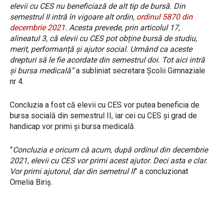
elevii cu CES nu beneficiază de alt tip de bursă. Din
semestrul II intră în vigoare alt ordin,
ordinul 5870 din
decembrie 2021
. Acesta prevede, prin articolul 17,
alineatul 3, că elevii cu CES pot obține bursă de studiu,
merit, performanță și ajutor social. Urmând ca aceste
drepturi să le fie acordate din semestrul doi. Tot aici intră
și bursa medicală”
a subliniat secretara Școlii Gimnaziale
nr 4.
Concluzia a fost că elevii cu CES vor putea beneficia de
bursa socială din semestrul II, iar cei cu CES și grad de
handicap vor primi și bursa medicală.
”
Concluzia e oricum că acum, după ordinul din decembrie
2021, elevii cu CES vor primi acest ajutor. Deci asta e clar.
Vor primi ajutorul, dar din semetrul II
” a concluzionat
Ornelia Biriș.