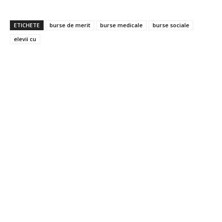
ETICHETE
burse de merit
burse medicale
burse sociale
elevii cu