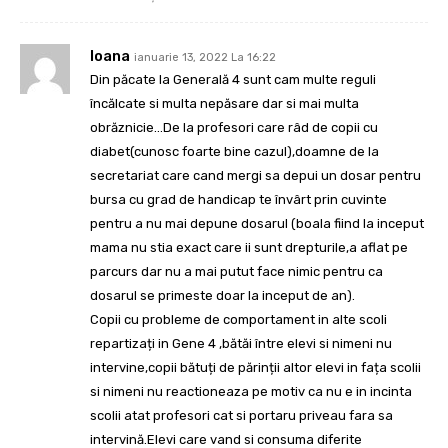
Ioana
ianuarie 13, 2022 La 16:22
Din păcate la Generală 4 sunt cam multe reguli
încălcate si multa nepăsare dar si mai multa
obrăznicie…De la profesori care râd de copii cu
diabet(cunosc foarte bine cazul),doamne de la
secretariat care cand mergi sa depui un dosar pentru
bursa cu grad de handicap te învârt prin cuvinte
pentru a nu mai depune dosarul (boala fiind la inceput
mama nu stia exact care ii sunt drepturile,a aflat pe
parcurs dar nu a mai putut face nimic pentru ca
dosarul se primeste doar la inceput de an).
Copii cu probleme de comportament in alte scoli
repartizați in Gene 4 ,bătăi între elevi si nimeni nu
intervine,copii bătuți de părinții altor elevi in fața scolii
si nimeni nu reactioneaza pe motiv ca nu e in incinta
scolii atat profesori cat si portaru priveau fara sa
intervină.Elevi care vand si consuma diferite