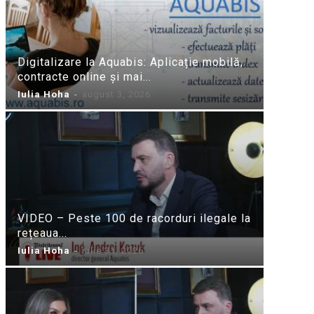
Digitalizare la Aquabis: Aplicație mobilă,
contracte online și mai...
Iulia Hoha
-
august 3, 2026
VIDEO – Peste 100 de racorduri ilegale la
rețeaua...
Iulia Hoha
-
iulie 31, 2026