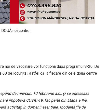
e DOUĂ noi centre:
re noi de vaccinare vor funcționa după programul 8-20. De
 60 de locuri/zi, astfel că la fiecare din cele două centre
cepând de miercuri, 10 februarie a.c., și se adresează
inare împotriva COVID-19, fac parte din Etapa a II-a,
oară activități în domenii esențiale. Modalitățile de