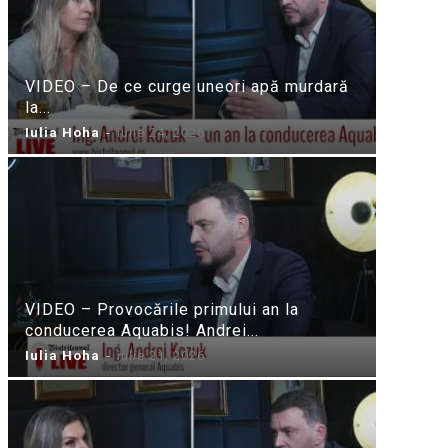
VIDEO – De ce curge uneori apă murdară
la...
Iulia Hoha
-
iulie 24, 2026
VIDEO – Provocările primului an la
conducerea Aquabis! Andrei...
Iulia Hoha
-
iulie 21, 2026