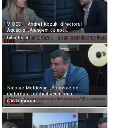
VIDEO – Andrei Kozuk, directorul
Aquabis: „Ajungem cu apa...
Iulia Hoha
-
iulie 21, 2026
Nicolae Moldovan: „E nevoie de
maturitate politică acum, mai...
Flavia DANCIU
-
iunie 10, 2026