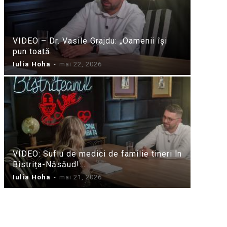
VIDEO – Dr. Vasile Grajdu: „Oamenii își
pun toată...
Iulia Hoha
-
mai 22, 2026
VIDEO: Suflu de medici de familie tineri în
Bistrița-Năsăud!...
Iulia Hoha
-
mai 21, 2026