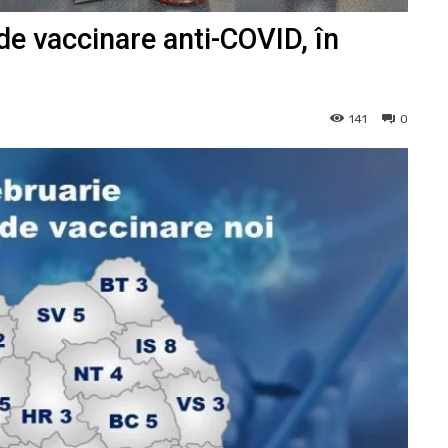
de vaccinare anti-COVID, în
141
0