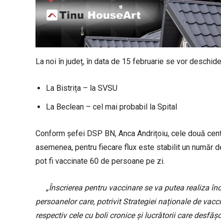
La noi în județ, în data de 15 februarie se vor deschid
La Bistrița – la SVSU
La Beclean – cel mai probabil la Spital
Conform șefei DSP BN, Anca Andrițoiu, cele două cent
asemenea, pentru fiecare flux este stabilit un număr de
pot fi vaccinate 60 de persoane pe zi.
„Înscrierea pentru vaccinare se va putea realiza în
persoanelor care, potrivit Strategiei naționale de vacc
respectiv cele cu boli cronice și lucrătorii care desfăș