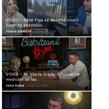
VIDEO – Băile Figa se deschid vineri!
Surpriza sezonului:...
Flavia DANCIU
-
iunie 9, 2026
VIDEO – Dr. Vasile Grajdu: Informațiile
medicale se iau...
Iulia Hoha
-
mai 26, 2026