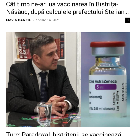
Cât timp ne-ar lua vaccinarea în Bistrița-
Năsăud, după calculele prefectului Stelian...
Flavia DANCIU
-
aprilie 14, 2021
0
Turc: Paradoxal, bistrițenii se vaccinează