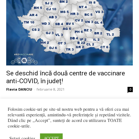
Se deschid încă două centre de vaccinare
anti-COVID, în județ!
Flavia DANCIU
-
februarie 8, 2021
0
3.323 vizitatori online
Folosim cookie-uri pe site-ul nostru web pentru a vă oferi cea mai
relevantă experiență, amintindu-vă preferințele și repetând vizitele.
Dând clic pe „Accept”, sunteți de acord cu utilizarea TOATE
cookie-urile.
REDACȚIA:
Setari cookies
ACCEPT
redactia@bistriteanul.ro