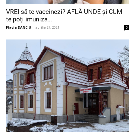
VREI să te vaccinezi? AFLĂ UNDE și CUM
te poți imuniza...
Flavia DANCIU
-
aprilie 27, 2021
0