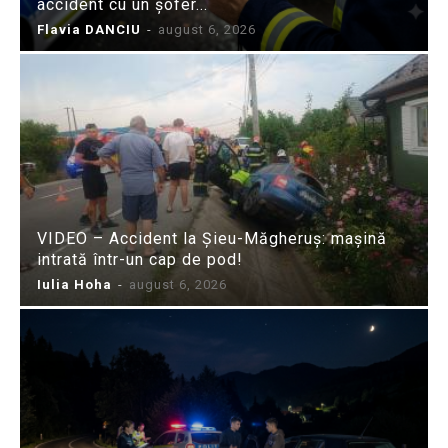
accident cu un șofer...
Flavia DANCIU
-
august 6, 2026
VIDEO – Accident la Șieu-Măgheruș: mașină
intrată într-un cap de pod!
Iulia Hoha
-
august 6, 2026