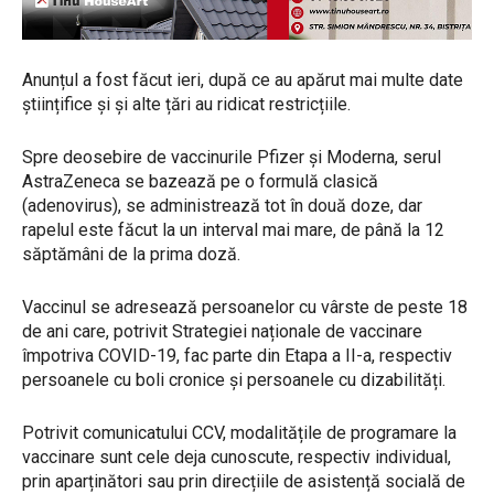
Anunțul a fost făcut ieri, după ce au apărut mai multe date
științifice și și alte țări au ridicat restricțiile.
Spre deosebire de vaccinurile Pfizer și Moderna, serul
AstraZeneca se bazează pe o formulă clasică
(adenovirus), se administrează tot în două doze, dar
rapelul este făcut la un interval mai mare, de până la 12
săptămâni de la prima doză.
Vaccinul se adresează persoanelor cu vârste de peste 18
de ani care, potrivit Strategiei naționale de vaccinare
împotriva COVID-19, fac parte din Etapa a II-a, respectiv
persoanele cu boli cronice și persoanele cu dizabilități.
Potrivit comunicatului CCV, modalitățile de programare la
vaccinare sunt cele deja cunoscute, respectiv individual,
prin aparținători sau prin direcțiile de asistență socială de