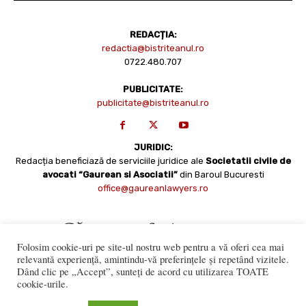
REDACȚIA:
redactia@bistriteanul.ro
0722.480.707
PUBLICITATE:
publicitate@bistriteanul.ro
JURIDIC:
Redacția beneficiază de serviciile juridice ale
Societatii civile de
avocati “Gaurean si Asociatii”
din Baroul Bucuresti
office@gaureanlawyers.ro
Folosim cookie-uri pe site-ul nostru web pentru a vă oferi cea mai
relevantă experiență, amintindu-vă preferințele și repetând vizitele.
Dând clic pe „Accept”, sunteți de acord cu utilizarea TOATE
cookie-urile.
Reproducerea totală sau parțială a materialelor este permisă