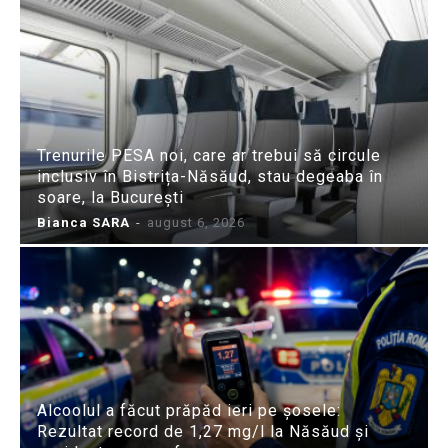
Trenurile PESA noi, care ar trebui să circule
inclusiv în Bistrița-Năsăud, stau degeaba în
soare, la București
Bianca SARA
-
august 6, 2026
Alcoolul a făcut prăpăd ieri pe șosele:
Rezultat record de 1,27 mg/l la Năsăud și