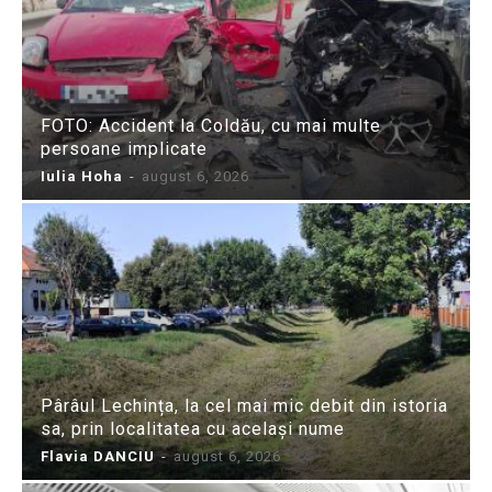
FOTO: Accident la Coldău, cu mai multe
persoane implicate
Iulia Hoha
-
august 6, 2026
Pârâul Lechința, la cel mai mic debit din istoria
sa, prin localitatea cu același nume
Flavia DANCIU
-
august 6, 2026