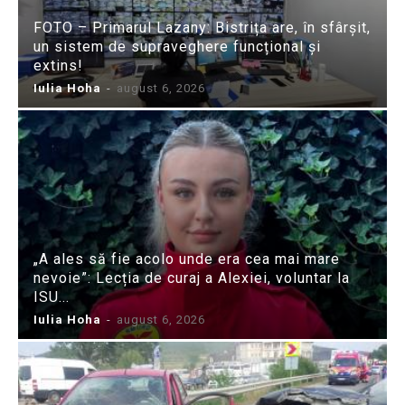
FOTO – Primarul Lazany: Bistrița are, în sfârșit,
un sistem de supraveghere funcțional și
extins!
Iulia Hoha
-
august 6, 2026
„A ales să fie acolo unde era cea mai mare
nevoie”: Lecția de curaj a Alexiei, voluntar la
ISU...
Iulia Hoha
-
august 6, 2026