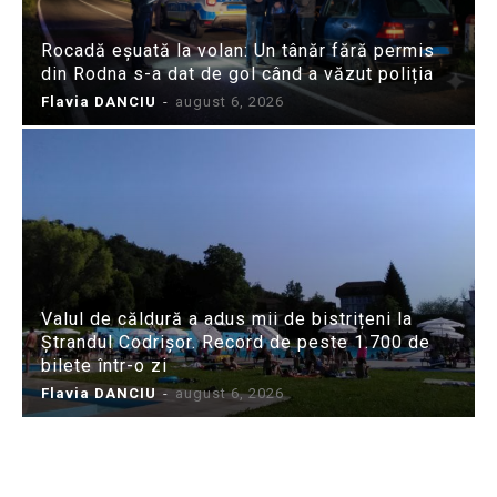
Rocadă eșuată la volan: Un tânăr fără permis
din Rodna s-a dat de gol când a văzut poliția
Flavia DANCIU
-
august 6, 2026
Valul de căldură a adus mii de bistrițeni la
Ștrandul Codrișor. Record de peste 1.700 de
bilete într-o zi
Flavia DANCIU
-
august 6, 2026