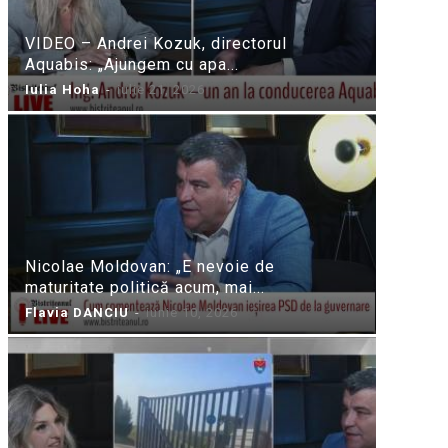
VIDEO – Andrei Kozuk, directorul
Aquabis: „Ajungem cu apa...
Iulia Hoha
-
iulie 21, 2026
Nicolae Moldovan: „E nevoie de
maturitate politică acum, mai...
Flavia DANCIU
-
iunie 10, 2026