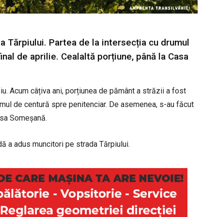
 Tărpiului. Partea de la intersecția cu drumul
inal de aprilie. Cealaltă porțiune, până la Casa
iu. Acum câțiva ani, porțiunea de pământ a străzii a fost
a drumul de centură spre penitenciar. De asemenea, s-au făcut
Casa Someșană.
dă a adus muncitori pe strada Tărpiului.