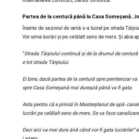
Îndemânarea Construct, Darius Simionca.
Partea de la centură până la Casa Someșană…în
Înainte de sezonul de iarnă s-a lucrat pe strada Tărp
Vor urma lucrări și pe celălalt sens de mers. Și abia ap
”
Strada Tărpiului continuă și de la drumul de centur
e tot strada Tărpiului.
Ei bine, dacă partea de la centură spre penitenciar va f
spre Casa Someșană mai durează până va fi gata.
Asta pentru că e prinsă în Masterplanul de apă- canal
lucrări pe celălalt sens de mers. Se va face canalizare
Deci aici va mai dura ână când vor fi gata lucrările!”
a 
Lazany.