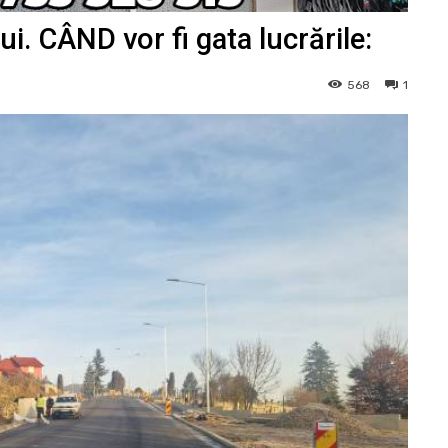
i. CÂND vor fi gata lucrările:
568
1