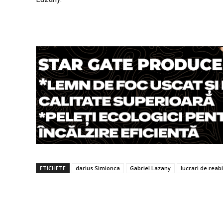
ETICHETE
darius Simionca
Gabriel Lazany
lucrari de reabi