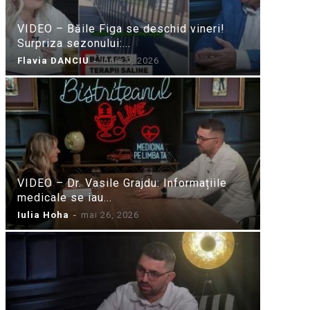
VIDEO – Băile Figa se deschid vineri!
Surpriza sezonului:...
Flavia DANCIU
-
iunie 9, 2026
VIDEO – Dr. Vasile Grajdu: Informațiile
medicale se iau...
Iulia Hoha
-
mai 26, 2026