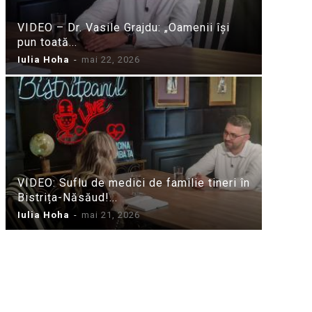
VIDEO – Dr. Vasile Grajdu: „Oamenii își
pun toată...
Iulia Hoha
-
mai 22, 2026
VIDEO: Suflu de medici de familie tineri în
Bistrița-Năsăud!...
Iulia Hoha
-
mai 21, 2026