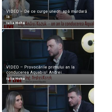
VIDEO – De ce curge uneori apă murdară
la...
Iulia Hoha
-
iulie 24, 2026
VIDEO – Provocările primului an la
conducerea Aquabis! Andrei...
Iulia Hoha
-
iulie 21, 2026