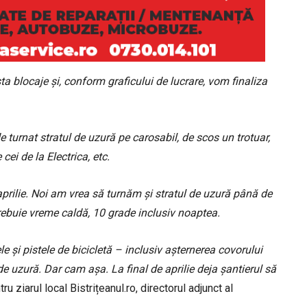
ta blocaje și, conform graficului de lucrare, vom finaliza
de turnat stratul de uzură pe carosabil, de scos un trotuar,
cei de la Electrica, etc.
 aprilie. Noi am vrea să turnăm și stratul de uzură până de
trebuie vreme caldă, 10 grade inclusiv noaptea.
 și pistele de bicicletă – inclusiv așternerea covorului
 uzură. Dar cam așa. La final de aprilie deja șantierul să
tru ziarul local Bistrițeanul.ro, directorul adjunct al