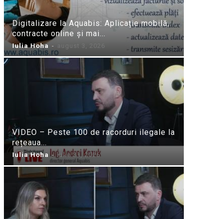
Digitalizare la Aquabis: Aplicație mobilă,
contracte online și mai...
Iulia Hoha
-
august 3, 2026
VIDEO – Peste 100 de racorduri ilegale la
rețeaua...
Iulia Hoha
-
iulie 31, 2026