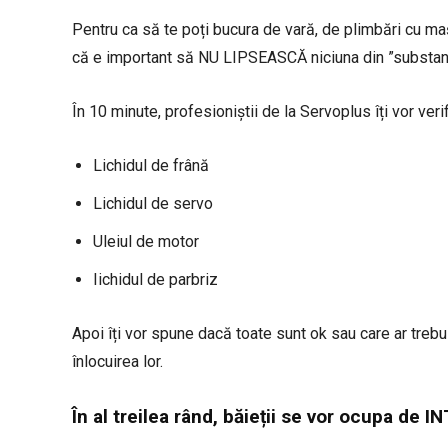
Pentru ca să te poți bucura de vară, de plimbări cu ma
că e important să NU LIPSEASCĂ niciuna din ”substanțe
În 10 minute, profesioniștii de la Servoplus îți vor verif
Lichidul de frână
Lichidul de servo
Uleiul de motor
Iichidul de parbriz
Apoi îți vor spune dacă toate sunt ok sau care ar trebui
înlocuirea lor.
În al treilea rând, băieții se vor ocupa de 