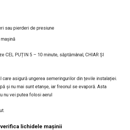
ri sau pierderi de presiune
e mașină
oneze CEL PUȚIN 5 – 10 minute, săptămânal, CHIAR ȘI
 care asigură ungerea semeringurilor din țevile instalației.
pă și nu mai sunt etanșe, iar freonul se evaporă. Asta
u nu vei putea folosi aerul
ut.
 verifica lichidele mașinii