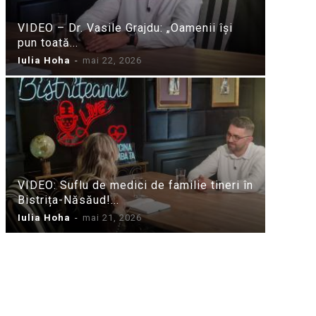
VIDEO – Dr. Vasile Grajdu: „Oamenii își
pun toată...
Iulia Hoha
-
mai 22, 2026
VIDEO: Suflu de medici de familie tineri în
Bistrița-Năsăud!...
Iulia Hoha
-
mai 21, 2026