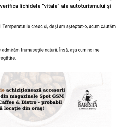
erifica lichidele ”vitale” ale autoturismului și
în rol. Temperaturile cresc și, deși am așteptat-o, acum căutăm
e admirăm frumusețile naturii. Însă, așa cum noi ne
egătire.