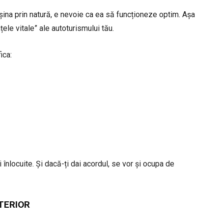
șina prin natură, e nevoie ca ea să funcționeze optim. Așa
le vitale” ale autoturismului tău.
ica:
 înlocuite. Și dacă-ți dai acordul, se vor și ocupa de
INTERIOR