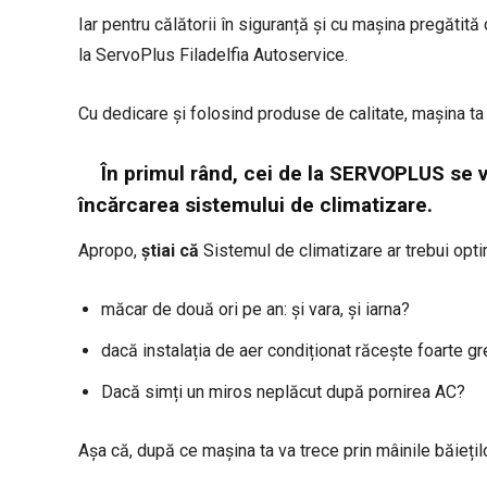
Iar pentru călătorii în siguranță și cu mașina pregătit
la ServoPlus Filadelfia Autoservice.
Cu dedicare și folosind produse de calitate, mașina ta 
În primul rând, cei de la SERVOPLUS se v
încărcarea sistemului de climatizare.
Apropo,
știai că
Sistemul de climatizare ar trebui opti
măcar de două ori pe an: și vara, și iarna?
dacă instalația de aer condiționat răcește foarte g
Dacă simți un miros neplăcut după pornirea AC?
Așa că, după ce mașina ta va trece prin mâinile băiețil