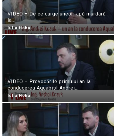
VIDEO – De ce curge uneori apă murdară
la...
Iulia Hoha
-
iulie 24, 2026
VIDEO – Provocările primului an la
conducerea Aquabis! Andrei...
Iulia Hoha
-
iulie 21, 2026