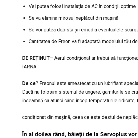
Vei putea folosi instalația de AC în condiții optime
Se va elimina mirosul neplăcut din mașină
Se vor putea depista și remedia eventualele scurge
Cantitatea de Freon va fi adaptată modelului tău d
DE REȚINUT
– Aerul condiționat ar trebui să funcți
IARNA.
De ce
? Freonul este amestecat cu un lubrifiant special
Dacă nu folosim sistemul de ungere, garniturile se cra
înseamnă ca atunci când încep temperaturile ridicate, t
condiționat din mașină, ceea ce este destul de neplăc
În al doilea rând, băieții de la Servoplus vor