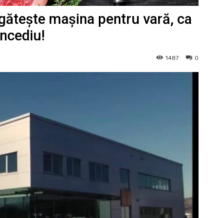
gătește mașina pentru vară, ca
oncediu!
1487
0