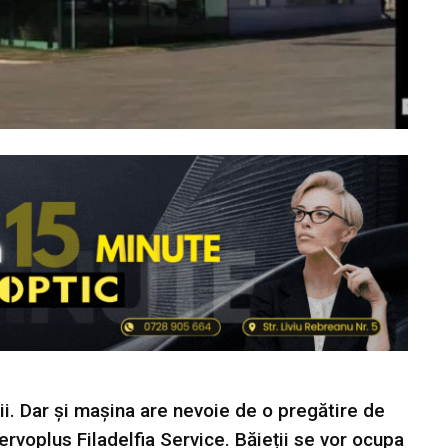
ii. Dar și mașina are nevoie de o pregătire de
ervoplus Filadelfia Service. Băieții se vor ocupa