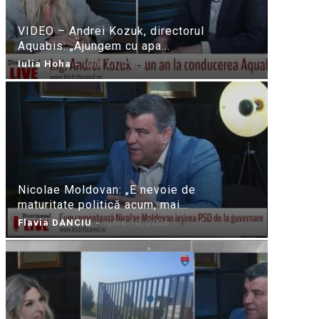
VIDEO – Andrei Kozuk, directorul
Aquabis: „Ajungem cu apa...
Iulia Hoha
-
iulie 21, 2026
Nicolae Moldovan: „E nevoie de
maturitate politică acum, mai...
Flavia DANCIU
-
iunie 10, 2026