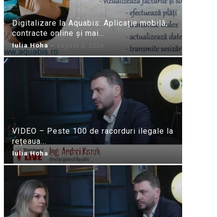
Digitalizare la Aquabis: Aplicație mobilă,
contracte online și mai...
Iulia Hoha
-
august 3, 2026
VIDEO – Peste 100 de racorduri ilegale la
rețeaua...
Iulia Hoha
-
iulie 31, 2026