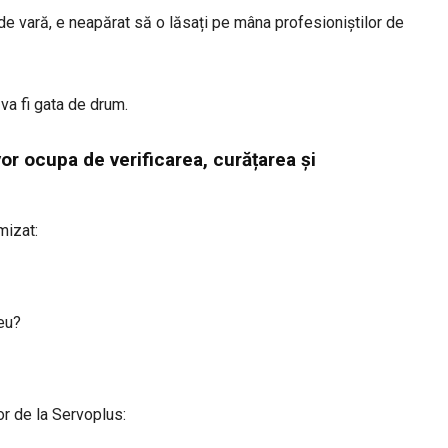
ă de vară, e neapărat să o lăsați pe mâna profesioniștilor de
va fi gata de drum.
or ocupa de verificarea, curățarea și
mizat:
reu?
or de la Servoplus: