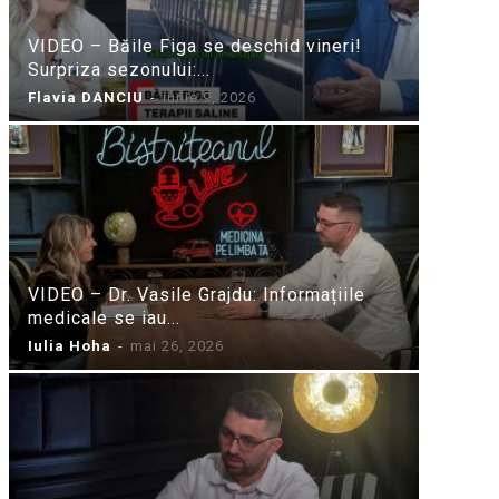
VIDEO – Băile Figa se deschid vineri!
Surpriza sezonului:...
Flavia DANCIU
-
iunie 9, 2026
VIDEO – Dr. Vasile Grajdu: Informațiile
medicale se iau...
Iulia Hoha
-
mai 26, 2026