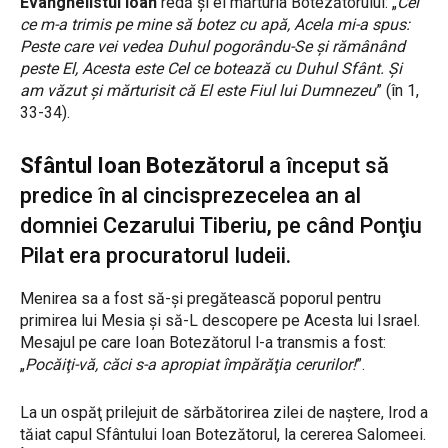
Evanghelistul Ioan
redă şi el mărturia Botezătorului: „
Cel
ce m-a trimis pe mine să botez cu apă, Acela mi-a spus:
Peste care vei vedea Duhul pogorându-Se şi rămânând
peste El, Acesta este Cel ce botează cu Duhul Sfânt. Şi
am văzut şi mărturisit că El este Fiul lui Dumnezeu
” (în 1,
33-34).
Sfântul Ioan Botezătorul
a început să
predice în al cincisprezecelea an al
domniei Cezarului Tiberiu, pe când Ponţiu
Pilat era procuratorul Iudeii.
Menirea sa a fost să-şi pregătească poporul pentru
primirea lui Mesia şi să-L descopere pe Acesta lui Israel.
Mesajul pe care Ioan Botezătorul l-a transmis a fost:
„
Pocăiţi-vă, căci s-a apropiat împărăţia cerurilor!
”.
La un ospăţ prilejuit de sărbătorirea zilei de naştere, Irod a
tăiat capul Sfântului Ioan Botezătorul, la cererea Salomeei.