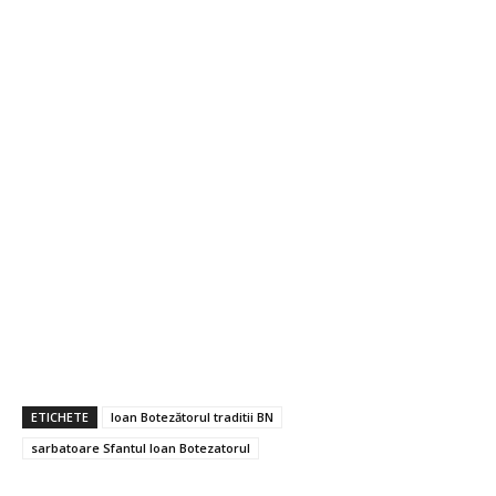
ETICHETE
Ioan Botezătorul traditii BN
sarbatoare Sfantul Ioan Botezatorul