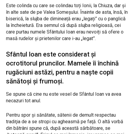
Este colinda cu care se colindau toți Ionii, la Chiuza, dar și
în alte sate de pe Valea Someșului. Înainte de asta, însă, în
biserică, la slujba de dimineață erau „legați” cu o panglică
la încheietură. Era semnul că după slujba religioasă, cei
care purtau numele Sfântului Ioan erau nevoiți să ofere o
masă rudelor și prietenilor care i-au „legat”.
Sfântul Ioan este considerat şi
ocrotitorul pruncilor. Mamele îi închină
rugăciuni astăzi, pentru a naşte copii
sănătoşi şi frumoşi.
Se spune că cine nu este vesel de Sfântul Ioan va avea
necazuri tot anul.
Pentru spor şi sănătate, sătenii de demult respectau
tradiţia de a se stropi cu agheasmă pe faţă. O altă vorbă
din bătrâni spune că, după această sărbătoare, se