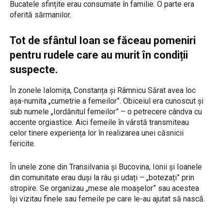
Bucatele sfințite erau consumate în familie. O parte era
oferită sărmanilor.
Tot de sfântul Ioan se făceau pomeniri
pentru rudele care au murit în condiții
suspecte.
În zonele Ialomița, Constanța și Râmnicu Sărat avea loc
așa-numita „cumetrie a femeilor”. Obiceiul era cunoscut și
sub numele „Iordănitul femeilor” – o petrecere cândva cu
accente orgiastice. Aici femeile în vârstă transmiteau
celor tinere experiența lor în realizarea unei căsnicii
fericite.
În unele zone din Transilvania și Bucovina, Ionii și Ioanele
din comunitate erau duși la râu și udați – „botezați” prin
stropire. Se organizau „mese ale moașelor” sau acestea
își vizitau finele sau femeile pe care le-au ajutat să nască.