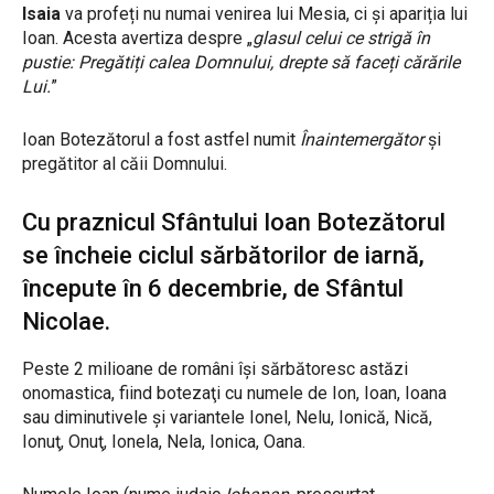
Isaia
va profeți nu numai venirea lui Mesia, ci și apariția lui
Ioan. Acesta avertiza despre „
glasul celui ce strigă în
pustie: Pregătiți calea Domnului, drepte să faceți cărările
Lui.
”
Ioan Botezătorul a fost astfel numit
Înaintemergător
şi
pregătitor al căii Domnului.
Cu praznicul Sfântului Ioan Botezătorul
se încheie ciclul sărbătorilor de iarnă,
începute în 6 decembrie, de Sfântul
Nicolae.
Peste 2 milioane de români îşi sărbătoresc astăzi
onomastica, fiind botezaţi cu numele de Ion, Ioan, Ioana
sau diminutivele şi variantele Ionel, Nelu, Ionică, Nică,
Ionuţ, Onuţ, Ionela, Nela, Ionica, Oana.