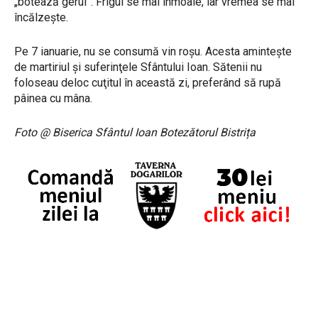
„botează gerul”. Frigul se mai înmoaie, iar vremea se mai
încălzeşte.
Pe 7 ianuarie, nu se consumă vin roşu. Acesta amintește
de martiriul şi suferinţele Sfântului Ioan. Sătenii nu
foloseau deloc cuţitul în această zi, preferând să rupă
pâinea cu mâna.
Foto @ Biserica Sfântul Ioan Botezătorul Bistrița