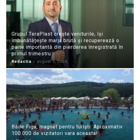
Grupul TeraPlast crește veniturile, își
îmbunătățește marja brută și recuperează o
parte importantă din pierderea înregistrată în
primul trimestru
Redactia
-
august 5, 2026
Băile Figa, magnet pentru turiști: Aproximativ
100.000 de vizitatori vara aceasta!