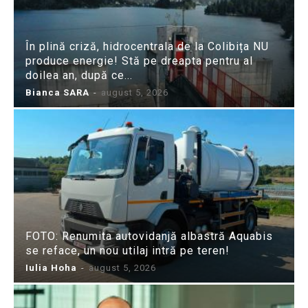
În plină criză, hidrocentrala de la Colibița NU
produce energie! Stă pe dreapta pentru al
doilea an, după ce...
Bianca SARA
-
august 5, 2026
FOTO: Renumita autovidanjă albastră Aquabis
se reface, un nou utilaj intră pe teren!
Iulia Hoha
-
august 5, 2026