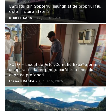
Bărbatul din Șopteriu, înjunghiat de propriul fiu,
este în stare stabilă
Bianca SARA
-
august 5, 2026
FOTO – Liceul de Arte „Corneliu Baba” a primit
un aparat cu laser pentru curățarea lemnului
după ce profesorii...
Ioana BRADEA
-
august 5, 2026