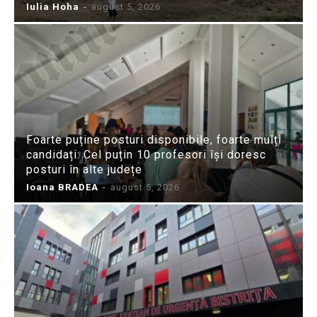
Iulia Hoha
-
august 5, 2026
Foarte puține posturi disponibile, foarte mulți
candidați: Cel puțin 10 profesori își doresc
posturi în alte județe
Ioana BRADEA
-
august 5, 2026