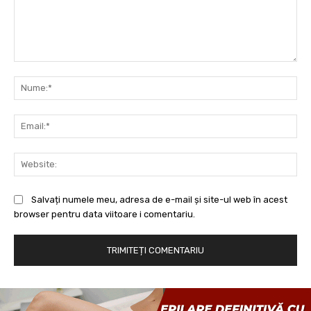
Comentariu:
Nu
Ema
Web
Salvați numele meu, adresa de e-mail și site-ul web în acest
browser pentru data viitoare i comentariu.