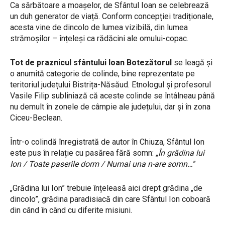
Ca sărbătoare a moașelor, de Sfântul Ioan se celebrează
un duh generator de viață. Conform concepției tradiționale,
acesta vine de dincolo de lumea vizibilă, din lumea
strămoșilor – înțeleși ca rădăcini ale omului-copac.
Tot de praznicul sfântului Ioan Botezătorul
se leagă și
o anumită categorie de colinde, bine reprezentate pe
teritoriul județului Bistrița-Năsăud. Etnologul și profesorul
Vasile Filip subliniază că aceste colinde se întâlneau până
nu demult în zonele de câmpie ale județului, dar și în zona
Ciceu-Beclean.
Într-o colindă înregistrată de autor în Chiuza, Sfântul Ion
este pus în relație cu pasărea fără somn: „
În grădina lui
Ion / Toate paserile dorm / Numai una n-are somn…
”
„Grădina lui Ion” trebuie înțeleasă aici drept grădina „de
dincolo”, grădina paradisiacă din care Sfântul Ion coboară
din când în când cu diferite misiuni.