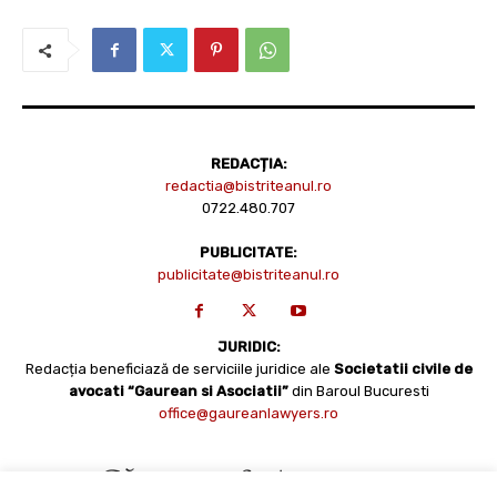
REDACȚIA:
redactia@bistriteanul.ro
0722.480.707
PUBLICITATE:
publicitate@bistriteanul.ro
JURIDIC:
Redacția beneficiază de serviciile juridice ale
Societatii civile de
avocati “Gaurean si Asociatii”
din Baroul Bucuresti
office@gaureanlawyers.ro