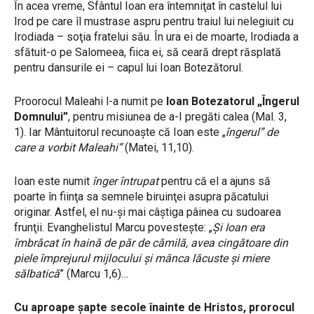
În acea vreme, Sfântul Ioan era întemniţat în castelul lui
Irod pe care îl mustrase aspru pentru traiul lui nelegiuit cu
Irodiada – soţia fratelui său. În ura ei de moarte, Irodiada a
sfătuit-o pe Salomeea, fiica ei, să ceară drept răsplată
pentru dansurile ei – capul lui Ioan Botezătorul.
Proorocul Maleahi l-a numit pe
Ioan Botezatorul „Îngerul
Domnului”
, pentru misiunea de a-I pregăti calea (Mal. 3,
1). Iar Mântuitorul recunoaşte că Ioan este „
îngerul” de
care a vorbit Maleahi”
(Matei, 11,10).
Ioan este numit
înger întrupat
pentru că el a ajuns să
poarte în fiinţa sa semnele biruinţei asupra păcatului
originar. Astfel, el nu-şi mai câştiga pâinea cu sudoarea
frunţii. Evanghelistul Marcu povesteşte: „
Şi Ioan era
îmbrăcat în haină de păr de cămilă, avea cingătoare din
piele împrejurul mijlocului şi mânca lăcuste şi miere
sălbatică
” (Marcu 1,6)…
Cu aproape șapte secole înainte de Hristos, prorocul