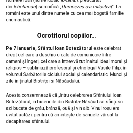
Numele Ioan (nume iudaic
Iohanan
, prescurtat
din
Iehohanan
) semnifică „
Dumnezeu s-a milostivit
”. La
români este unul dintre numele cu cea mai bogată familie
onomastică.
Ocrotitorul copiilor…
Pe 7 ianuarie, Sfântul Ioan Botezătorul
este celebrat
drept cel care a deschis o cale de comunicare între
oameni și îngeri, cel care a întrevvăzut înaltul ideal moral și
religios – subliniază profesorul și etnologul Vasile Filip, în
volumul Sărbătorile ciclului social și calendaristic. Munci și
zile în ținutul Bistriței și Năsăudului.
Acesta consemnează că „întru celebrarea Sfântului Ioan
Botezătorul, în bisericile din Bistrița-Năsăud se sfințesc
azi bucate de grâu, brânză, ouă și vin alb. Vinul roșu era
evitat astăzi, pentru că amintește de sângele vărsat la
decapitarea sfântului.