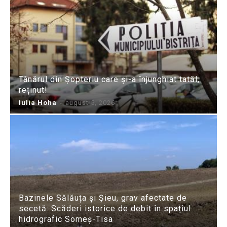
Tânărul din Șopteriu care și-a înjunghiat tatăl,
reținut!
Iulia Hoha
-
august 5, 2026
Bazinele Sălăuța și Șieu, grav afectate de
secetă: Scăderi istorice de debit în spațiul
hidrografic Someș-Tisa