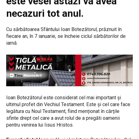
este vesel astăzi va avea
necazuri tot anul.
Cu sărbătoarea Sfântului Ioan Botezătorul, prăznuit în
fiecare an, în 7 ianuarie, se încheie ciclul sărbătorilor de
iarnă.
Ioan Botezătorul este considerat cel mai important și
ultimul profet din Vechiul Testament. Este și cel care face
legătura cu Noul Testament, fiind menționat în cărţile
sfinte drept cel care a avut rolul de a pregăti oamenii
pentru venirea lui Iisus Hristos.