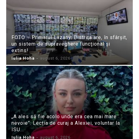
FOTO – Primarul Lazany: Bistrița are, în sfârșit,
un sistem de supraveghere funcțional și
extins!
Iulia Hoha
-
august 6, 2026
„A ales să fie acolo unde era cea mai mare
nevoie”: Lecția de curaj a Alexiei, voluntar la
ISU...
Iulia Hoha
-
august 6, 2026