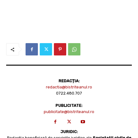
REDACȚIA:
redactia@bistriteanul.ro
0722.480.707
PUBLICITATE:
publicitate@bistriteanul.ro
JURIDIC:
Redacția beneficiază de serviciile juridice ale
Societatii civile de