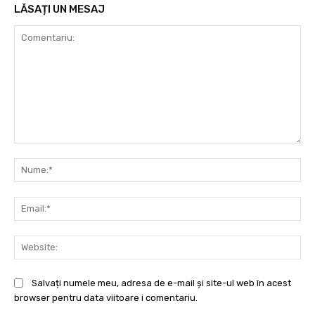
LĂSAȚI UN MESAJ
Comentariu:
Nu
Ema
Web
Salvați numele meu, adresa de e-mail și site-ul web în acest
browser pentru data viitoare i comentariu.