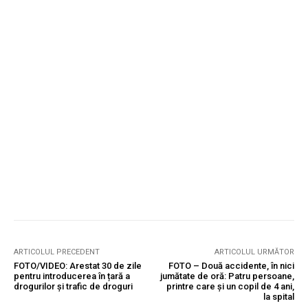
ARTICOLUL PRECEDENT
ARTICOLUL URMĂTOR
FOTO/VIDEO: Arestat 30 de zile
FOTO – Două accidente, în nici
pentru introducerea în țară a
jumătate de oră: Patru persoane,
drogurilor și trafic de droguri
printre care și un copil de 4 ani,
la spital