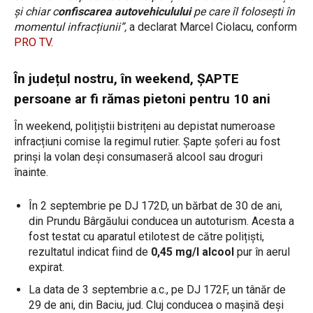
și chiar c
onfiscarea autovehiculului
pe care îl folosești în
momentul infracțiunii”,
a declarat Marcel Ciolacu, conform
PRO TV
.
În județul nostru, în weekend, ȘAPTE
persoane ar fi rămas pietoni pentru 10 ani
În weekend, polițiștii bistrițeni au depistat numeroase
infracțiuni comise la regimul rutier. Șapte șoferi au fost
prinși la volan deși consumaseră alcool sau droguri
înainte.
În 2 septembrie pe DJ 172D, un bărbat de 30 de ani,
din Prundu Bârgăului conducea un autoturism. Acesta a
fost testat cu aparatul etilotest de către polițiști,
rezultatul indicat fiind de
0,45 mg/l alcool
pur în aerul
expirat.
La data de 3 septembrie a.c., pe DJ 172F, un tânăr de
29 de ani, din Baciu, jud. Cluj conducea o mașină deși