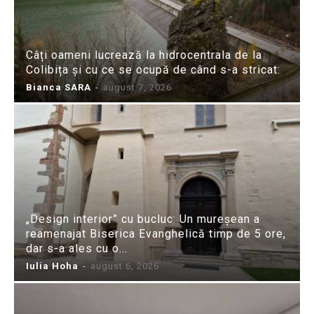
Câți oameni lucrează la hidrocentrala de la
Colibița și cu ce se ocupă de când s-a stricat:
Bianca SARA
-
august 7, 2026
„Design interior” cu bucluc: Un mureșean a
reamenajat Biserica Evanghelică timp de 5 ore,
dar s-a ales cu o...
Iulia Hoha
-
august 6, 2026