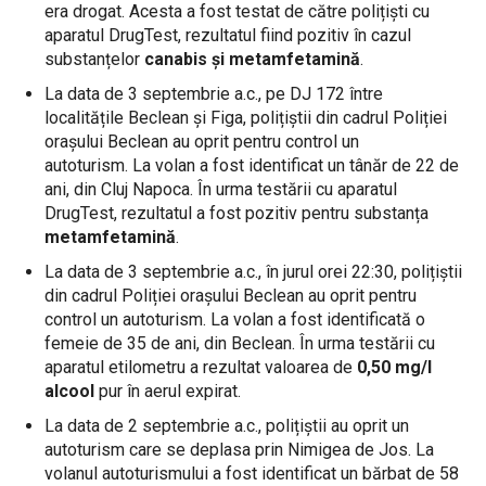
era drogat. Acesta a fost testat de către polițiști cu
aparatul DrugTest, rezultatul fiind pozitiv în cazul
substanțelor
canabis și metamfetamină
.
La data de 3 septembrie a.c., pe DJ 172 între
localitățile Beclean și Figa, polițiștii din cadrul Poliției
orașului Beclean au oprit pentru control un
autoturism. La volan a fost identificat un tânăr de 22 de
ani, din Cluj Napoca. În urma testării cu aparatul
DrugTest, rezultatul a fost pozitiv pentru substanța
metamfetamină
.
La data de 3 septembrie a.c., în jurul orei 22:30, polițiștii
din cadrul Poliției orașului Beclean au oprit pentru
control un autoturism. La volan a fost identificată o
femeie de 35 de ani, din Beclean. În urma testării cu
aparatul etilometru a rezultat valoarea de
0,50 mg/l
alcool
pur în aerul expirat.
La data de 2 septembrie a.c., polițiștii au oprit un
autoturism care se deplasa prin Nimigea de Jos. La
volanul autoturismului a fost identificat un bărbat de 58