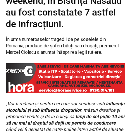
weekend, în Bistrița Năsăud
au fost constatate 7 astfel
de infracțiuni.
În urma numeroaselor tragedii de pe șoselele din
România, produse de șoferi băuți sau drogați, premierul
Marcel Ciolacu a anunțat înăsprirea legii rutiere.
„
Vor fi măsuri și pentru cei care vor conduce sub
influența
alcoolului și sub influența drogurilor
, măsuri drastice și
propuneri venite și de la colegi ca
timp de cel puțin 10 ani
să nu mai ai dreptul să deții un permis de conducere
când vei fi depistat de către poliție într-o astfel de situație