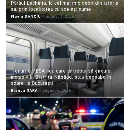
Pârâul Lechința, la cel mai mic debit din istoria
sa, prin localitatea cu același nume
Flavia DANCIU
-
august 6, 2026
Trenurile PESA noi, care ar trebui să circule
inclusiv în Bistrița-Năsăud, stau degeaba în
soare, la București
Bianca SARA
-
august 6, 2026