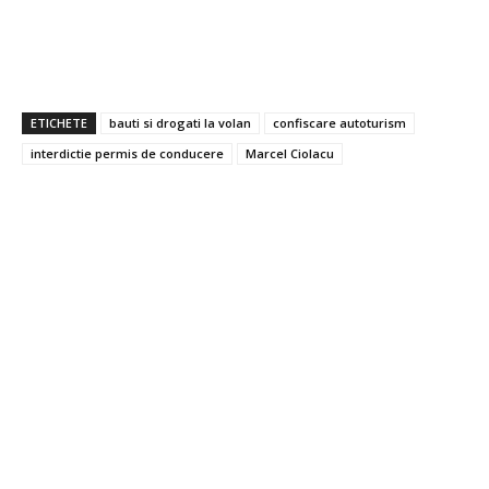
ETICHETE
bauti si drogati la volan
confiscare autoturism
interdictie permis de conducere
Marcel Ciolacu