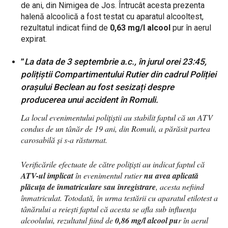
de ani, din Nimigea de Jos. Întrucât acesta prezenta
halenă alcoolică a fost testat cu aparatul alcooltest,
rezultatul indicat fiind de
0,63 mg/l alcool
pur în aerul
expirat.
”
La data de 3 septembrie a.c., în jurul orei 23:45,
polițiștii Compartimentului Rutier din cadrul Poliției
orașului Beclean au fost sesizați despre
producerea unui accident în Romuli.
La locul evenimentului polițiștii au stabilit faptul că un ATV
condus de un tânăr de 19 ani, din Romuli, a părăsit partea
carosabilă și s-a răsturnat.
Verificările efectuate de către polițiști au indicat faptul că
ATV-ul implicat
în evenimentul rutier
nu avea aplicată
plăcuța de înmatriculare sau înregistrare
, acesta nefiind
înmatriculat. Totodată, în urma testării cu aparatul etilotest a
tânărului a reiești faptul că acesta se afla sub influența
alcoolului, rezultatul fiind de
0,86 mg/l alcool pu
r în aerul