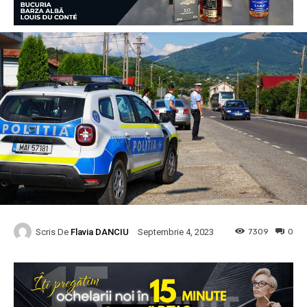
Scris De
Flavia DANCIU
7309
0
Septembrie 4, 2023