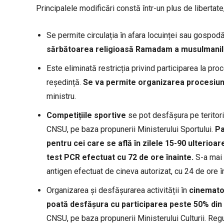
Principalele modificări constă într-un plus de libertate,
Se permite circulația în afara locuinței sau gospodăr
sărbătoarea religioasă Ramadam a musulmanil
Este eliminată restricția privind participarea la pro
reședință.
Se va permite organizarea procesiun
ministru.
Competițiile sportive
se pot desfășura pe teritori
CNSU, pe baza propunerii Ministerului Sportului.
Pa
pentru cei care se află în zilele 15-90 ulterioar
test PCR efectuat cu 72 de ore înainte.
S-a mai a
antigen efectuat de cineva autorizat, cu 24 de ore î
Organizarea și desfășurarea activității în
cinematog
poată desfășura cu participarea peste 50% din 
CNSU, pe baza propunerii Ministerului Culturii. Reg