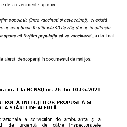
ele de la evenimente sportive.
im populația (între vaccinați și nevaccinați), ci există
e au avut boala în ultimele 90 de zile, dar nu în ultimele
ate spune că forțăm populația să se vaccineze
”,
a declarat
de alertă, descoperiți în documentul de mai jos: