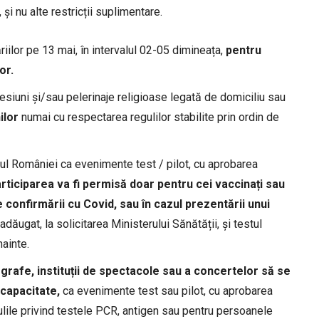
 și nu alte restricții suplimentare.
iilor pe 13 mai, în intervalul 02-05 dimineața,
pentru
or.
cesiuni și/sau pelerinaje religioase legată de domiciliu sau
ilor
numai cu respectarea regulilor stabilite prin ordin de
ul României ca evenimente test / pilot, cu aprobarea
rticiparea va fi permisă doar pentru cei vaccinați sau
e confirmării cu Covid, sau în cazul prezentării unui
dăugat, la solicitarea Ministerului Sănătății, și testul
nainte.
rafe, instituții de spectacole sau a concertelor să se
capacitate,
ca evenimente test sau pilot, cu aprobarea
ulile privind testele PCR, antigen sau pentru persoanele