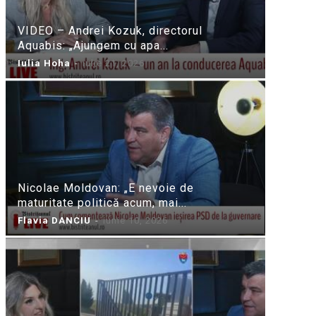
VIDEO – Andrei Kozuk, directorul
Aquabis: „Ajungem cu apa...
Iulia Hoha
-
iulie 21, 2026
Nicolae Moldovan: „E nevoie de
maturitate politică acum, mai...
Flavia DANCIU
-
iunie 10, 2026