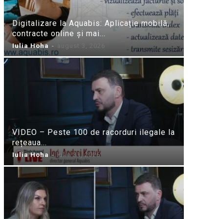
Digitalizare la Aquabis: Aplicație mobilă,
contracte online și mai...
Iulia Hoha
-
august 3, 2026
VIDEO – Peste 100 de racorduri ilegale la
rețeaua...
Iulia Hoha
-
iulie 31, 2026