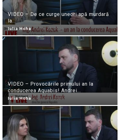
VIDEO – De ce curge uneori apă murdară
la...
Iulia Hoha
-
iulie 24, 2026
VIDEO – Provocările primului an la
conducerea Aquabis! Andrei...
Iulia Hoha
-
iulie 21, 2026