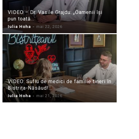
VIDEO – Dr. Vasile Grajdu: „Oamenii își
pun toată...
Iulia Hoha
-
mai 22, 2026
VIDEO: Suflu de medici de familie tineri în
Bistrița-Năsăud!...
Iulia Hoha
-
mai 21, 2026