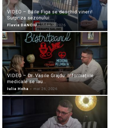
VIDEO – Băile Figa se deschid vineri!
Surpriza sezonului:...
Flavia DANCIU
-
iunie 9, 2026
VIDEO – Dr. Vasile Grajdu: Informațiile
medicale se iau...
Iulia Hoha
-
mai 26, 2026