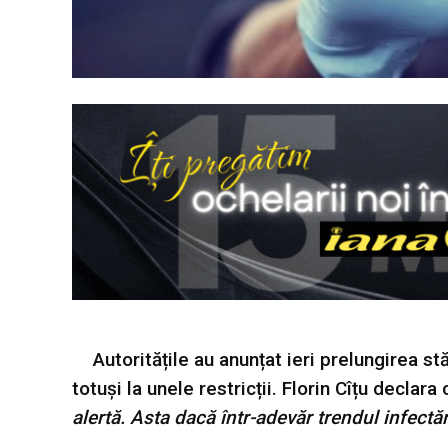
Autoritățile au anunțat ieri prelungirea st
totuși la unele restricții. Florin Cîțu declara 
alertă. Asta dacă într-adevăr trendul infectăr