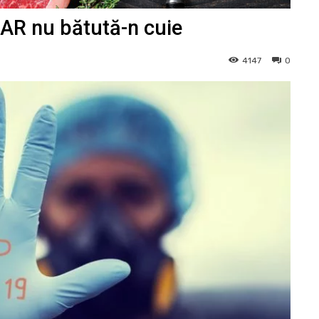
DAR nu bătută-n cuie
4147
0