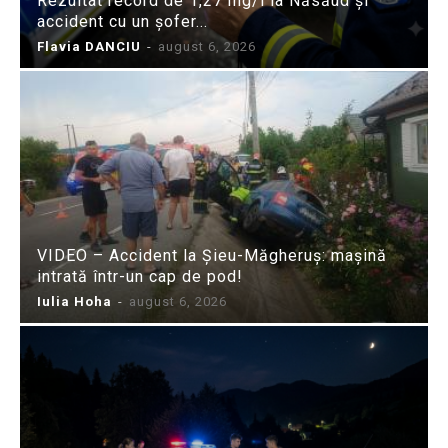
Rezultat record de 1,27 mg/l la Năsăud și
accident cu un șofer...
Flavia DANCIU
-
august 6, 2026
VIDEO – Accident la Șieu-Măgheruș: mașină
intrată într-un cap de pod!
Iulia Hoha
-
august 6, 2026