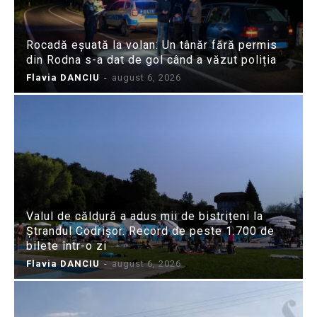
Rocadă eșuată la volan: Un tânăr fără permis
din Rodna s-a dat de gol când a văzut poliția
Flavia DANCIU
-
august 6, 2026
Valul de căldură a adus mii de bistrițeni la
Ștrandul Codrișor. Record de peste 1.700 de
bilete într-o zi
Flavia DANCIU
-
august 6, 2026