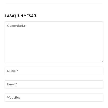
LĂSAȚI UN MESAJ
Comentariu:
Nu
Ema
Web