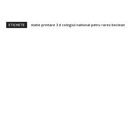
ETICHETE
statie printare 3 d colegiul national petru rares beclean