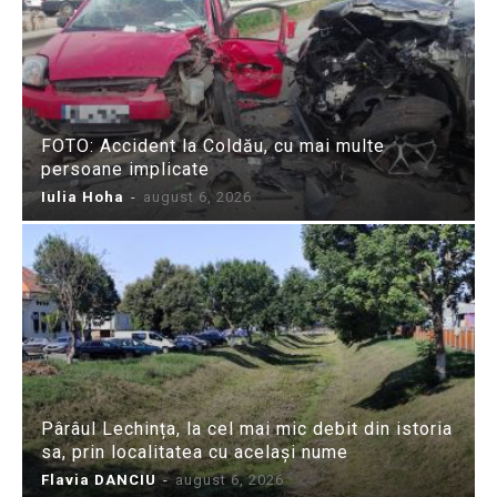
FOTO: Accident la Coldău, cu mai multe
persoane implicate
Iulia Hoha
-
august 6, 2026
Pârâul Lechința, la cel mai mic debit din istoria
sa, prin localitatea cu același nume
Flavia DANCIU
-
august 6, 2026