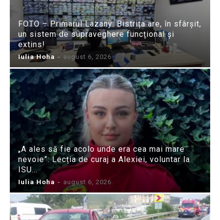
FOTO – Primarul Lazany: Bistrița are, în sfârșit,
un sistem de supraveghere funcțional și
extins!
Iulia Hoha
-
august 6, 2026
„A ales să fie acolo unde era cea mai mare
nevoie”: Lecția de curaj a Alexiei, voluntar la
ISU...
Iulia Hoha
-
august 6, 2026