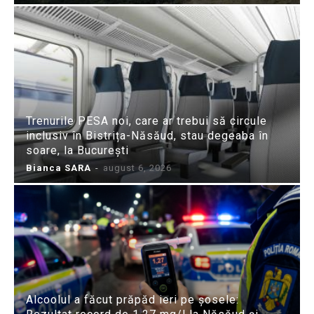
Trenurile PESA noi, care ar trebui să circule
inclusiv în Bistrița-Năsăud, stau degeaba în
soare, la București
Bianca SARA
-
august 6, 2026
Alcoolul a făcut prăpăd ieri pe șosele: