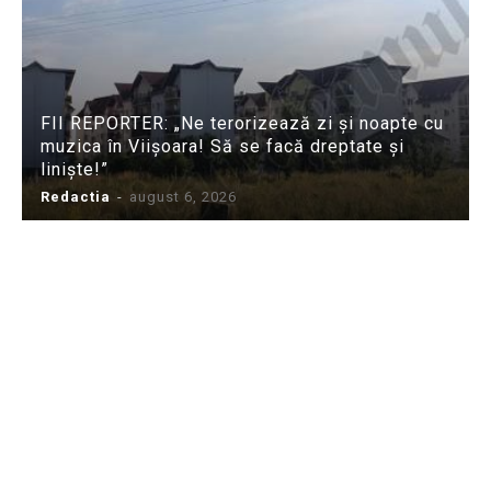
FII REPORTER: „Ne terorizează zi și noapte cu
muzica în Viișoara! Să se facă dreptate și
liniște!”
Redactia
-
august 6, 2026