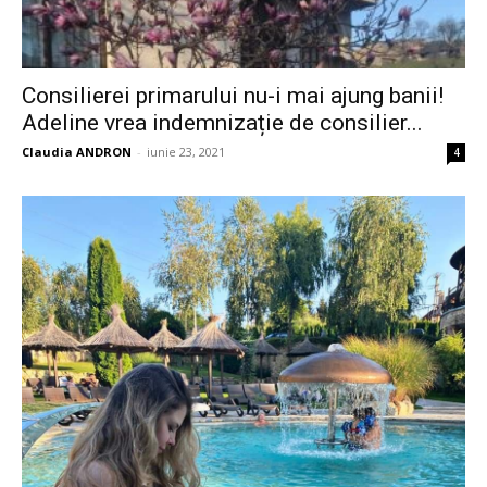
Consilierei primarului nu-i mai ajung banii!
Adeline vrea indemnizație de consilier...
Claudia ANDRON
-
iunie 23, 2021
4