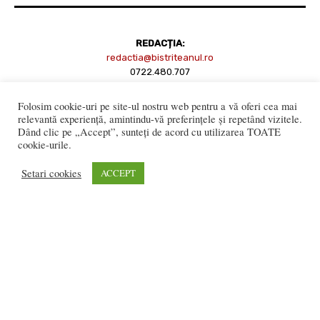
REDACȚIA:
redactia@bistriteanul.ro
0722.480.707
PUBLICITATE:
Folosim cookie-uri pe site-ul nostru web pentru a vă oferi cea mai
publicitate@bistriteanul.ro
relevantă experiență, amintindu-vă preferințele și repetând vizitele.
Dând clic pe „Accept”, sunteți de acord cu utilizarea TOATE
cookie-urile.
JURIDIC:
Setari cookies
ACCEPT
Redacția beneficiază de serviciile juridice ale
Societatii civile de
avocati “Gaurean si Asociatii”
din Baroul Bucuresti
office@gaureanlawyers.ro
Reproducerea totală sau parțială a materialelor este permisă