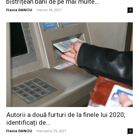
bistrițean bani de pe mai multe...
Flavia DANCIU
-
martie 18, 2021
0
Autorii a două furturi de la finele lui 2020,
identificați de...
Flavia DANCIU
-
februarie 25, 2021
0