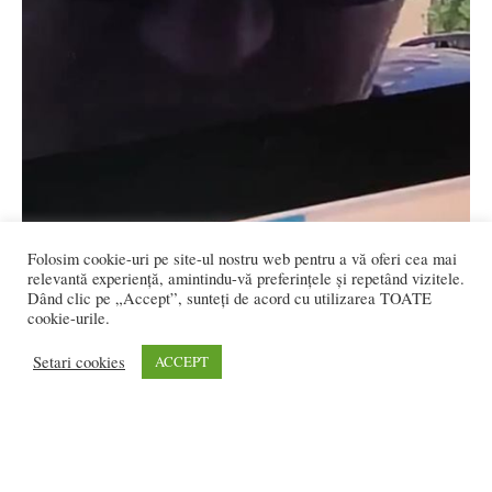
Folosim cookie-uri pe site-ul nostru web pentru a vă oferi cea mai
relevantă experiență, amintindu-vă preferințele și repetând vizitele.
Dând clic pe „Accept”, sunteți de acord cu utilizarea TOATE
cookie-urile.
Setari cookies
ACCEPT
FOTO/VIDEO: L-ați văzut?? A furat un card
și a scos bani...
Flavia DANCIU
-
iunie 7, 2019
0