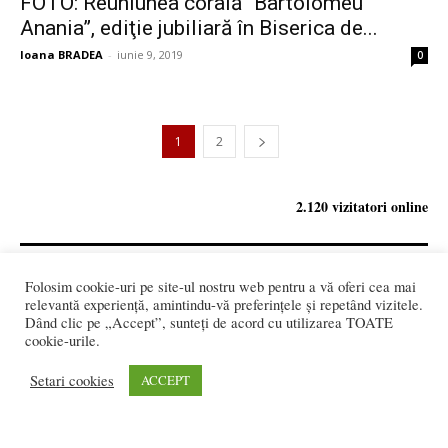
FOTO: Reuniunea corală “Bartolomeu
Anania”, ediţie jubiliară în Biserica de...
Ioana BRADEA
-
iunie 9, 2019
0
1
2
2.120 vizitatori online
Folosim cookie-uri pe site-ul nostru web pentru a vă oferi cea mai
REDACȚIA:
relevantă experiență, amintindu-vă preferințele și repetând vizitele.
redactia@bistriteanul.ro
Dând clic pe „Accept”, sunteți de acord cu utilizarea TOATE
0722.480.707
cookie-urile.
PUBLICITATE:
Setari cookies
ACCEPT
publicitate@bistriteanul.ro