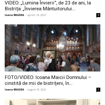
VIDEO: „Lumina Învierii”, de 23 de ani, la
Bistrița: „Învierea Mântuitorului...
Ioana BRADEA
-
aprilie 16, 2023
0
FOTO/VIDEO: Icoana Maicii Domnului –
cinstită de mii de bistrițeni, în...
Ioana BRADEA
-
august 10, 2022
1