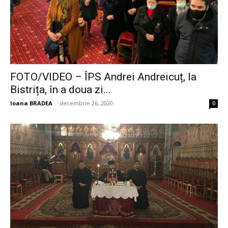
FOTO/VIDEO – ÎPS Andrei Andreicuț, la
Bistrița, în a doua zi...
Ioana BRADEA
-
decembrie 26, 2020
0