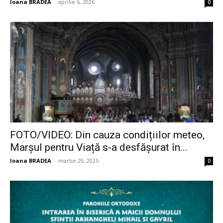
Ioana BRADEA
-
aprilie 6, 2026
0
FOTO/VIDEO: Din cauza condițiilor meteo,
Marșul pentru Viață s-a desfășurat în...
Ioana BRADEA
-
martie 29, 2025
0