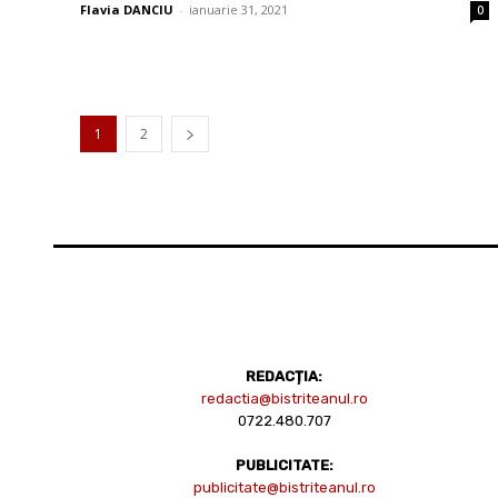
Flavia DANCIU
-
ianuarie 31, 2021
0
1
2
REDACȚIA:
redactia@bistriteanul.ro
0722.480.707
PUBLICITATE:
publicitate@bistriteanul.ro