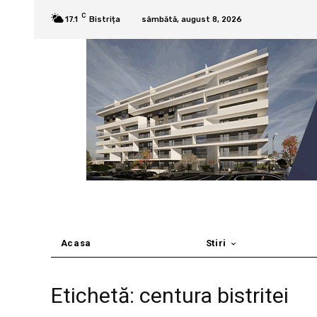
C
17.1
Bistrița
sâmbătă, august 8, 2026
Acasa
Stiri
Etichetă: centura bistritei