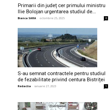
Primarii din județ cer primului ministru
Ilie Bolojan urgentarea studiul de...
Bianca SARA
-
octombrie 25, 2025
0
S-au semnat contractele pentru studiul
de fezabilitate privind centura Bistriței
Redactia
-
ianuarie 27, 2023
1