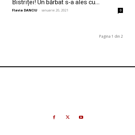
Bistriței! Un bărbat s-a ales cu...
Flavia DANCIU
-
ianuarie 20, 2021
0
Pagina 1 din 2