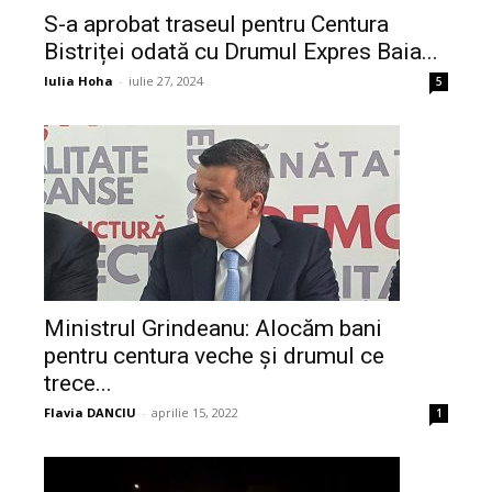
S-a aprobat traseul pentru Centura
Bistriței odată cu Drumul Expres Baia...
Iulia Hoha
-
iulie 27, 2024
5
Ministrul Grindeanu: Alocăm bani
pentru centura veche și drumul ce
trece...
Flavia DANCIU
-
aprilie 15, 2022
1