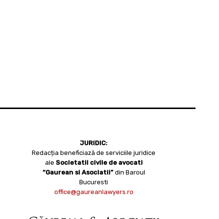
JURIDIC:
Redacția beneficiază de serviciile juridice
ale
Societatii civile de avocati
“Gaurean si Asociatii”
din Baroul
Bucuresti
office@gaureanlawyers.ro