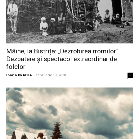
Mâine, la Bistrița: „Dezrobirea rromilor”.
Dezbatere și spectacol extraordinar de
folclor
Ioana BRADEA
-
februarie 19, 2020
0