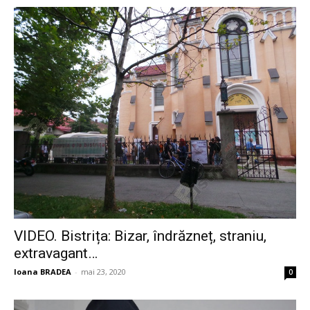
VIDEO. Bistrița: Bizar, îndrăzneț, straniu,
extravagant…
Ioana BRADEA
-
mai 23, 2020
0