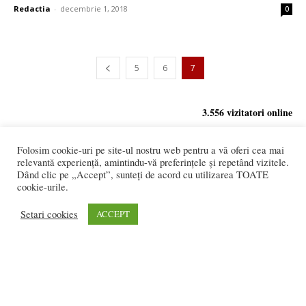
Redactia
-
decembrie 1, 2018
0
5
6
7
3.556 vizitatori online
Folosim cookie-uri pe site-ul nostru web pentru a vă oferi cea mai
relevantă experiență, amintindu-vă preferințele și repetând vizitele.
Dând clic pe „Accept”, sunteți de acord cu utilizarea TOATE
REDACȚIA:
cookie-urile.
redactia@bistriteanul.ro
0722.480.707
Setari cookies
ACCEPT
PUBLICITATE:
publicitate@bistriteanul.ro
JURIDIC:
Redacția beneficiază de serviciile juridice ale
Societatii civile de