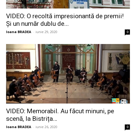
VIDEO: O recoltă impresionantă de premii!
Și un număr dublu de...
Ioana BRADEA
-
iunie 29, 2020
0
VIDEO: Memorabil. Au făcut minuni, pe
scenă, la Bistrița…
Ioana BRADEA
-
iunie 26, 2020
0