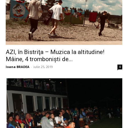
AZI, în Bistriţa – Muzica la altitudine!
Mâine, 4 tromboniști de...
Ioana BRADEA
-
iulie 25, 2019
0