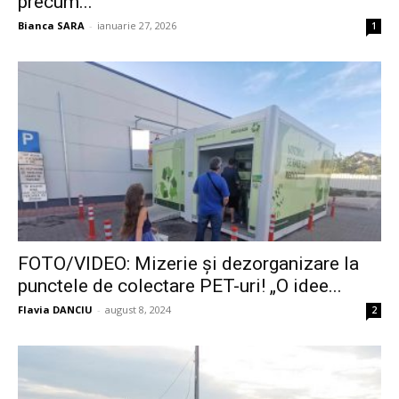
precum...
Bianca SARA
-
ianuarie 27, 2026
1
FOTO/VIDEO: Mizerie și dezorganizare la
punctele de colectare PET-uri! „O idee...
Flavia DANCIU
-
august 8, 2024
2