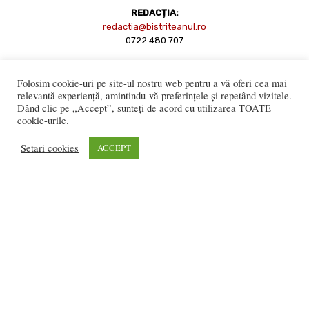
REDACȚIA:
redactia@bistriteanul.ro
0722.480.707
PUBLICITATE:
Folosim cookie-uri pe site-ul nostru web pentru a vă oferi cea mai
publicitate@bistriteanul.ro
relevantă experiență, amintindu-vă preferințele și repetând vizitele.
Dând clic pe „Accept”, sunteți de acord cu utilizarea TOATE
cookie-urile.
JURIDIC:
Redacția beneficiază de serviciile juridice ale
Societatii civile de
Setari cookies
ACCEPT
avocati “Gaurean si Asociatii”
din Baroul Bucuresti
office@gaureanlawyers.ro
Reproducerea totală sau parțială a materialelor este permisă
numai cu acordul expres al Bistriteanul.Ro. © Copyright 2008 -
2021 Bistrițeanul.ro