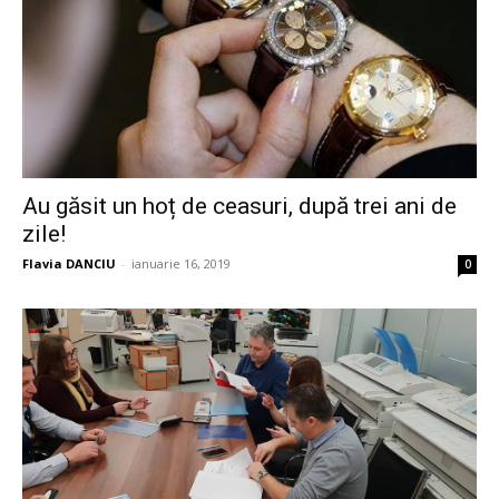
Au găsit un hoț de ceasuri, după trei ani de
zile!
Flavia DANCIU
-
ianuarie 16, 2019
0