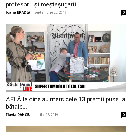
profesorii şi meşteşugarii...
Ioana BRADEA
-
septembrie 20, 2019
0
AFLĂ la cine au mers cele 13 premii puse la
bătaie...
Flavia DANCIU
-
aprilie 26, 2019
0