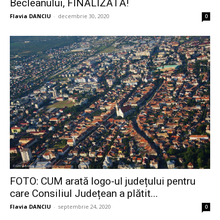
Becleanului, FINALIZATĂ!
Flavia DANCIU
-
decembrie 30, 2020
0
FOTO: CUM arată logo-ul județului pentru
care Consiliul Județean a plătit...
Flavia DANCIU
-
septembrie 24, 2020
0