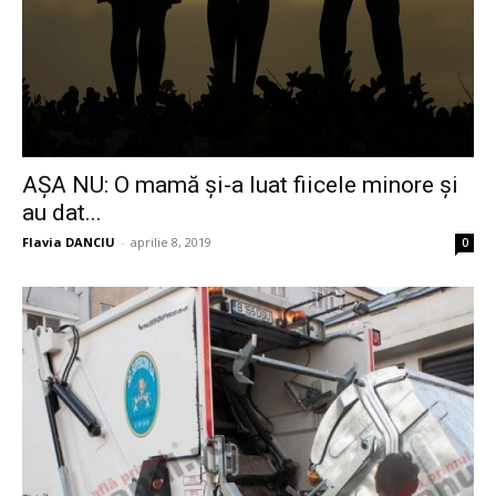
AȘA NU: O mamă și-a luat fiicele minore și
au dat...
Flavia DANCIU
-
aprilie 8, 2019
0