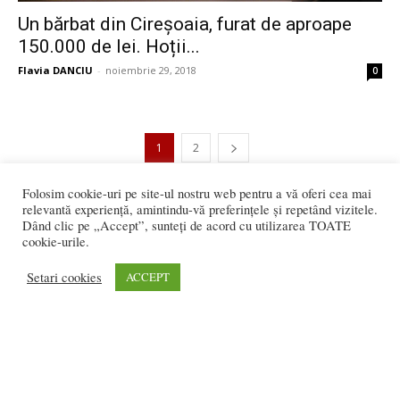
Un bărbat din Cireșoaia, furat de aproape
150.000 de lei. Hoții...
Flavia DANCIU
-
noiembrie 29, 2018
0
1
2
Folosim cookie-uri pe site-ul nostru web pentru a vă oferi cea mai
2.251 vizitatori online
relevantă experiență, amintindu-vă preferințele și repetând vizitele.
Dând clic pe „Accept”, sunteți de acord cu utilizarea TOATE
cookie-urile.
Setari cookies
ACCEPT
REDACȚIA:
redactia@bistriteanul.ro
0722.480.707
PUBLICITATE:
publicitate@bistriteanul.ro