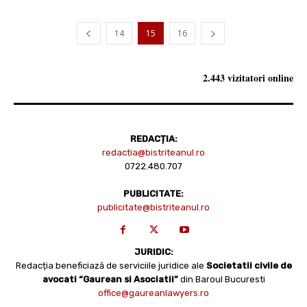
14
15
16
2.443 vizitatori online
REDACȚIA:
redactia@bistriteanul.ro
0722.480.707
PUBLICITATE:
publicitate@bistriteanul.ro
JURIDIC:
Redacția beneficiază de serviciile juridice ale
Societatii civile de
avocati “Gaurean si Asociatii”
din Baroul Bucuresti
office@gaureanlawyers.ro