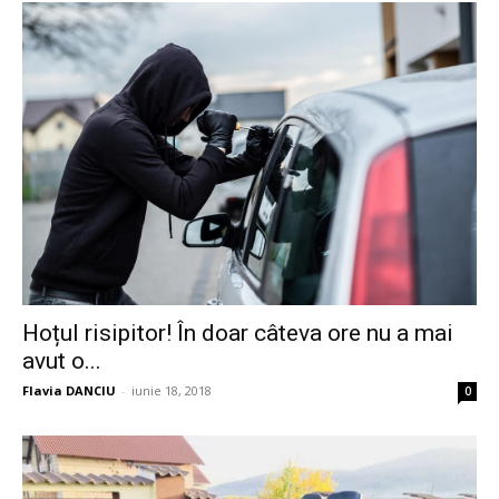
Hoțul risipitor! În doar câteva ore nu a mai
avut o...
Flavia DANCIU
-
iunie 18, 2018
0