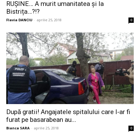
RUȘINE… A murit umanitatea și la
Bistrița…?!?
Flavia DANCIU
-
aprilie 25, 2018
0
După gratii! Angajatele spitalului care l-ar fi
furat pe basarabean au...
Bianca SARA
-
aprilie 25, 2018
0