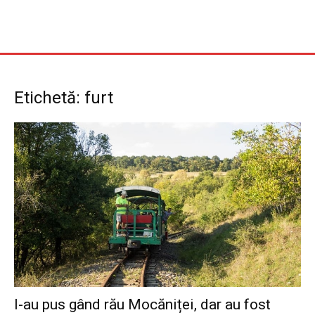
Etichetă: furt
I-au pus gând rău Mocăniței, dar au fost