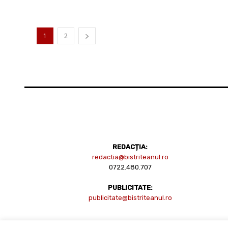
1
2
REDACȚIA:
redactia@bistriteanul.ro
0722.480.707
PUBLICITATE:
publicitate@bistriteanul.ro