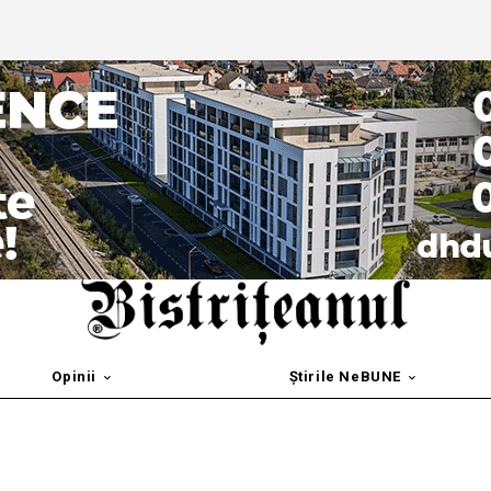
Opinii
Știrile NeBUNE