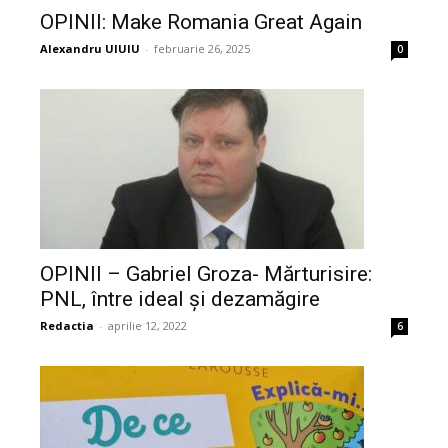
OPINII: Make Romania Great Again
Alexandru UIUIU
-
februarie 26, 2025
0
OPINII – Gabriel Groza- Mărturisire:
PNL, între ideal și dezamăgire
Redactia
-
aprilie 12, 2022
6