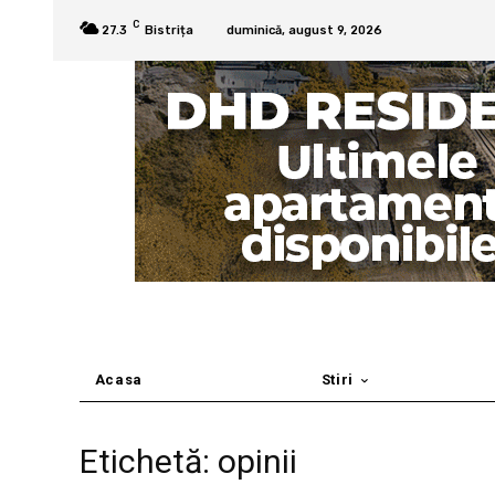
C
27.3
Bistrița
duminică, august 9, 2026
Acasa
Stiri
Etichetă: opinii