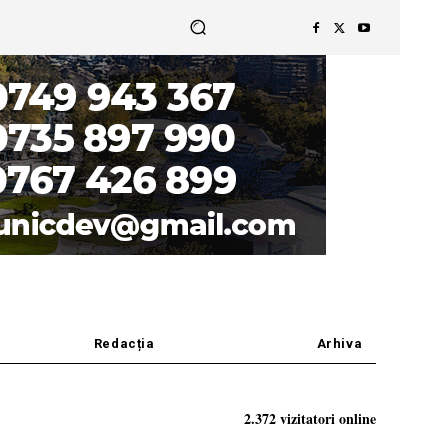
Redacția
Arhiva
2.372 vizitatori online