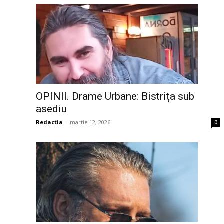
OPINII. Drame Urbane: Bistrița sub
asediu
Redactia
-
martie 12, 2026
0