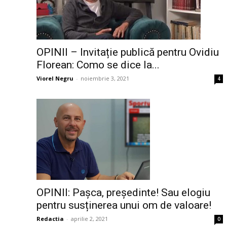
OPINII – Invitație publică pentru Ovidiu
Florean: Como se dice la...
Viorel Negru
-
noiembrie 3, 2021
4
OPINII: Pașca, președinte! Sau elogiu
pentru susținerea unui om de valoare!
Redactia
-
aprilie 2, 2021
0