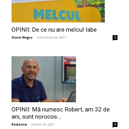
OPINII: De ce nu are melcul labe
Viorel Negru
-
octombrie 26, 2021
0
OPINII: Mă numesc Robert, am 32 de
ani, sunt norocos...
Redactia
-
martie 26, 2021
0