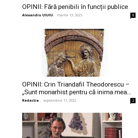
OPINII: Fără penibili în funcții publice
Alexandru UIUIU
-
martie 13, 2025
0
OPINII: Crin Triandafil Theodorescu –
„Sunt monarhist pentru că inima mea...
Redactia
-
septembrie 11, 2022
2