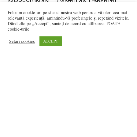
IMPRESIONANT! Centrul de Transfuzii
Bistrița, partener de nădejde al Spitalului
Folosim cookie-uri pe site-ul nostru web pentru a vă oferi cea mai
în...
relevantă experiență, amintindu-vă preferințele și repetând vizitele.
Dând clic pe „Accept”, sunteți de acord cu utilizarea TOATE
Flavia DANCIU
-
septembrie 18, 2019
0
cookie-urile.
Setari cookies
ACCEPT
1
2
3
3.369 vizitatori online
REDACȚIA:
redactia@bistriteanul.ro
0722.480.707
PUBLICITATE:
publicitate@bistriteanul.ro