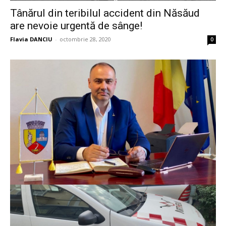
Tânărul din teribilul accident din Năsăud
are nevoie urgentă de sânge!
Flavia DANCIU
-
octombrie 28, 2020
0