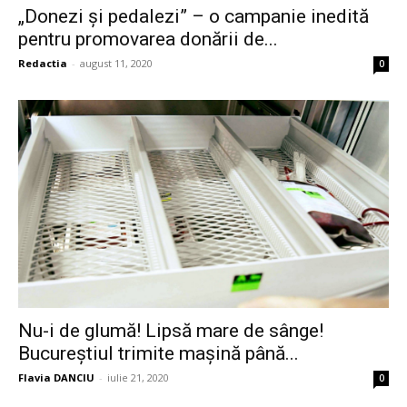
„Donezi și pedalezi” – o campanie inedită
pentru promovarea donării de...
Redactia
-
august 11, 2020
0
Nu-i de glumă! Lipsă mare de sânge!
Bucureștiul trimite mașină până...
Flavia DANCIU
-
iulie 21, 2020
0