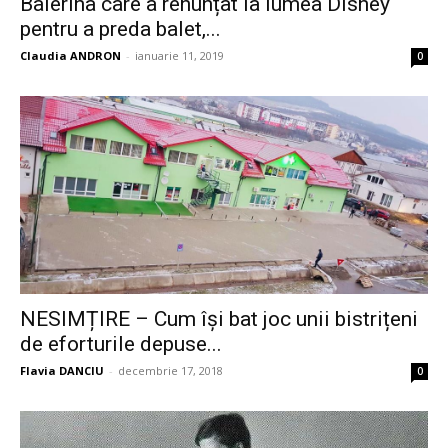
Balerina care a renunțat la lumea Disney
pentru a preda balet,...
Claudia ANDRON
-
ianuarie 11, 2019
0
NESIMȚIRE – Cum își bat joc unii bistrițeni
de eforturile depuse...
Flavia DANCIU
-
decembrie 17, 2018
0