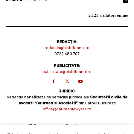
2.121 vizitatori online
REDACȚIA:
redactia@bistriteanul.ro
0722.480.707
PUBLICITATE:
publicitate@bistriteanul.ro
JURIDIC:
Redacția beneficiază de serviciile juridice ale
Societatii civile de
avocati “Gaurean si Asociatii”
din Baroul Bucuresti
office@gaureanlawyers.ro