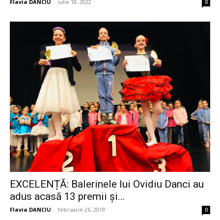
Flavia DANCIU
-
iulie 18, 2022
0
EXCELENȚĂ: Balerinele lui Ovidiu Danci au
adus acasă 13 premii și...
Flavia DANCIU
-
februarie 26, 2019
0