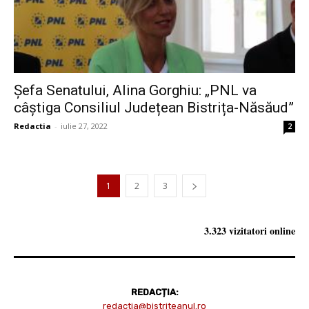
Șefa Senatului, Alina Gorghiu: „PNL va
câștiga Consiliul Județean Bistrița-Năsăud”
Redactia
-
iulie 27, 2022
2
1
2
3
3.323 vizitatori online
REDACȚIA:
redactia@bistriteanul.ro