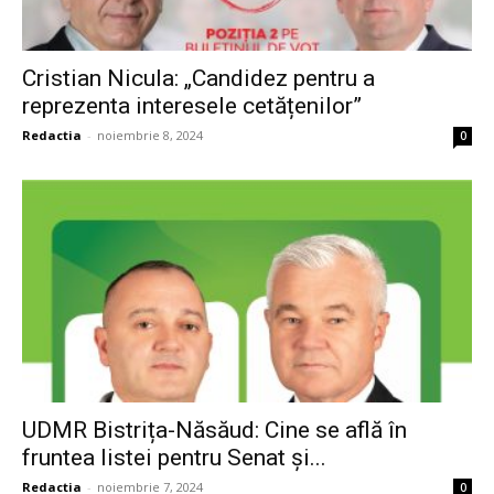
Cristian Nicula: „Candidez pentru a
reprezenta interesele cetățenilor”
Redactia
-
noiembrie 8, 2024
0
UDMR Bistrița-Năsăud: Cine se află în
fruntea listei pentru Senat și...
Redactia
-
noiembrie 7, 2024
0