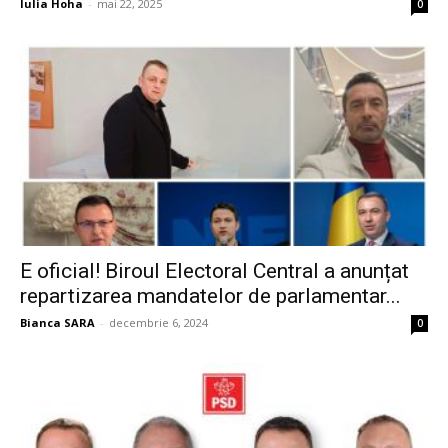
Iulia Hoha
-
mai 22, 2025
0
E oficial! Biroul Electoral Central a anunțat
repartizarea mandatelor de parlamentar...
Bianca SARA
-
decembrie 6, 2024
0