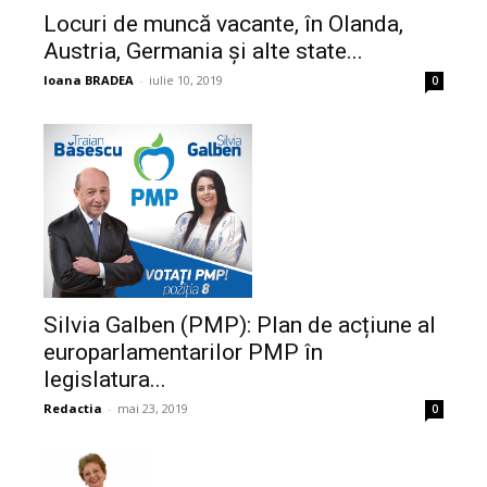
Locuri de muncă vacante, în Olanda,
Austria, Germania şi alte state...
Ioana BRADEA
-
iulie 10, 2019
0
Silvia Galben (PMP): Plan de acțiune al
europarlamentarilor PMP în
legislatura...
Redactia
-
mai 23, 2019
0