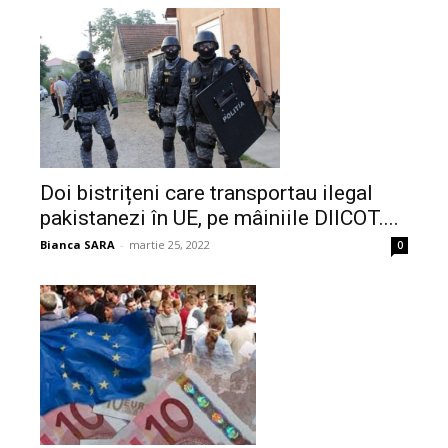
Doi bistrițeni care transportau ilegal
pakistanezi în UE, pe mâiniile DIICOT....
Bianca SARA
-
martie 25, 2022
0