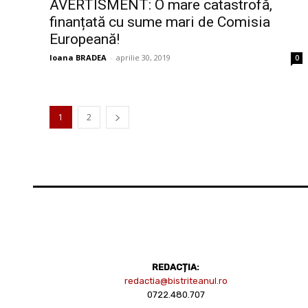
AVERTISMENT: O mare catastrofă,
finanțată cu sume mari de Comisia
Europeană!
Ioana BRADEA
-
aprilie 30, 2019
0
1
2
REDACȚIA:
redactia@bistriteanul.ro
0722.480.707