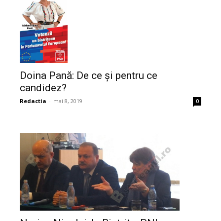
Doina Pană: De ce și pentru ce
candidez?
Redactia
-
mai 8, 2019
0