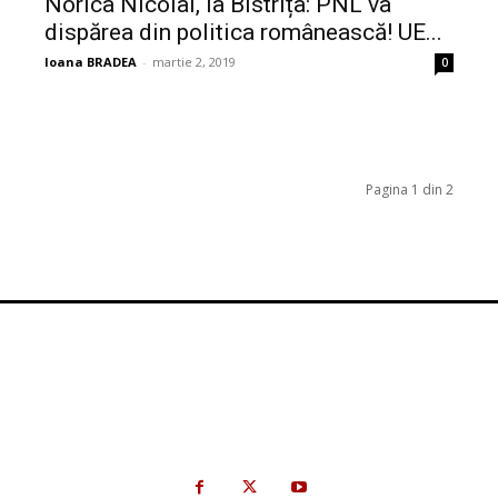
Norica Nicolai, la Bistrița: PNL va
dispărea din politica românească! UE...
Ioana BRADEA
-
martie 2, 2019
0
Pagina 1 din 2