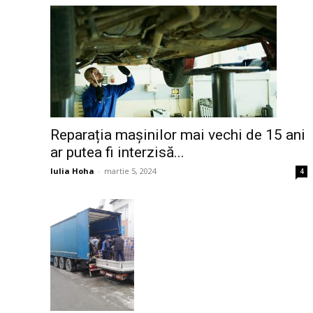
Reparația mașinilor mai vechi de 15 ani
ar putea fi interzisă...
Iulia Hoha
-
martie 5, 2024
4