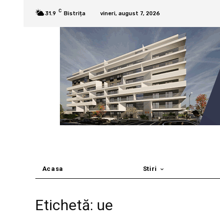
C
31.9
Bistrița
vineri, august 7, 2026
Acasa
Stiri
Etichetă: ue