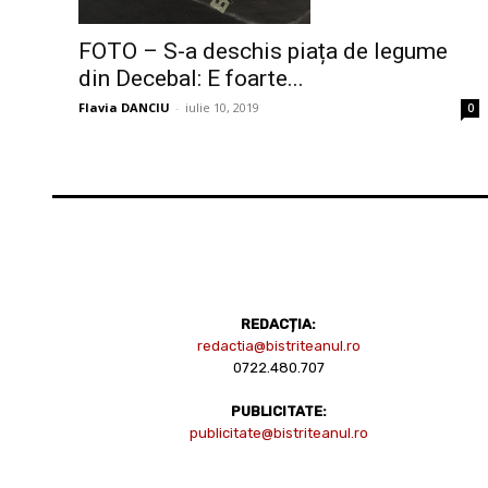
FOTO – S-a deschis piața de legume
din Decebal: E foarte...
Flavia DANCIU
-
iulie 10, 2019
0
REDACȚIA:
redactia@bistriteanul.ro
0722.480.707
PUBLICITATE:
publicitate@bistriteanul.ro