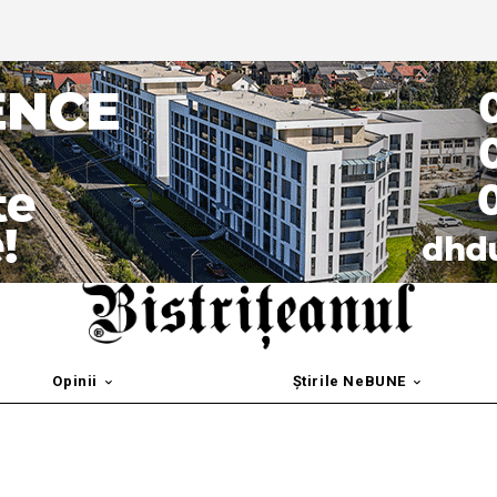
Opinii
Știrile NeBUNE